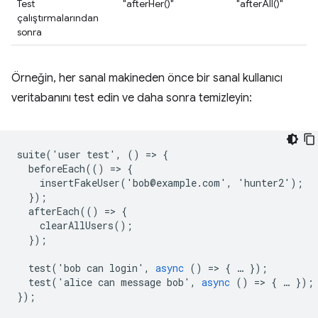
Test
"afterHer()"
"afterAll()"
çalıştırmalarından
sonra
Örneğin, her sanal makineden önce bir sanal kullanıcı
veritabanını test edin ve daha sonra temizleyin:
suite
(
'
user
test
'
,
()
=
>
{
beforeEach
(()
=
>
{
insertFakeUser
(
'
bob
@
example
.
com
'
,
'
hunter2
'
);
});
afterEach
(()
=
>
{
clearAllUsers
();
});
test
(
'
bob
can
login
'
,
async
()
=
>
{
…
});
test
(
'
alice
can
message
bob
'
,
async
()
=
>
{
…
});
});