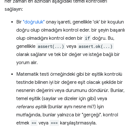
her zaman en azından aşağıdaki temel kontrolleri
sağlayın:
Bir
"doğruluk"
onay işareti, genellikle 'ok' bir koşulun
doğru olup olmadığını kontrol eder. bir şeyin başarılı
olup olmadığını kontrol eden bir
if
doğru. Bu,
genellikle
assert(...)
veya
assert.ok(...)
olarak sağlanır ve tek bir değer ve isteğe bağlı bir
yorum alır.
Matematik testi örneğindeki gibi bir eşitlik kontrolü
testinde bilinen iyi bir değere eşit olacak şekilde bir
nesnenin değerini veya durumunu döndürür. Bunlar,
temel eşitlik (sayılar ve dizeler için gibi) veya
referans eşitlik
(bunlar aynı nesne mi?) İşin
mutfağında, bunlar yalnızca bir "gerçeği". kontrol
etmek
==
veya
===
karşılaştırmasıyla.