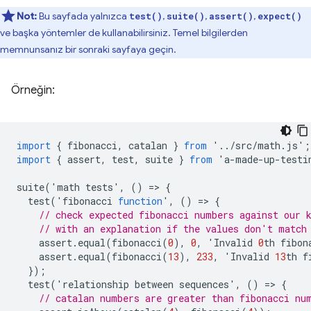
Not:
Bu sayfada yalnızca
,
,
,
test()
suite()
assert()
expect()
ve başka yöntemler de kullanabilirsiniz. Temel bilgilerden
memnunsanız bir sonraki sayfaya geçin.
Örneğin:
import
{
fibonacci
,
catalan
}
from
'
..
/
src
/
math
.
js
'
;
import
{
assert
,
test
,
suite
}
from
'
a
-
made
-
up
-
testi
suite
(
'
math
tests
'
,
()
=
>
{
test
(
'
fibonacci
function
'
,
()
=
>
{
// check expected fibonacci numbers against our 
// with an explanation if the values don't match
assert
.
equal
(
fibonacci
(
0
),
0
,
'
Invalid
0
th
fibon
assert
.
equal
(
fibonacci
(
13
),
233
,
'
Invalid
13
th
f
});
test
(
'
relationship
between
sequences
'
,
()
=
>
{
// catalan numbers are greater than fibonacci nu