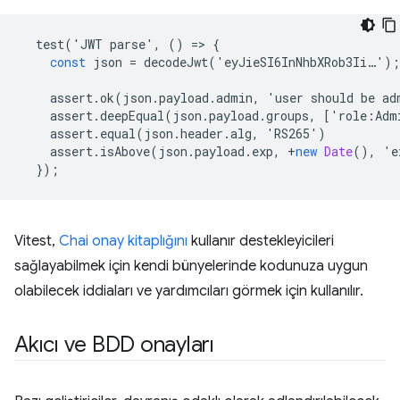
test
(
'
JWT
parse
'
,
()
=
>
{
const
json
=
decodeJwt
(
'
eyJieSI6InNhbXRob3Ii
…
'
);
assert
.
ok
(
json
.
payload
.
admin
,
'
user
should
be
ad
assert
.
deepEqual
(
json
.
payload
.
groups
,
[
'
role
:
Adm
assert
.
equal
(
json
.
header
.
alg
,
'
RS265
'
)
assert
.
isAbove
(
json
.
payload
.
exp
,
+
new
Date
(),
'
e
});
Vitest,
Chai onay kitaplığını
kullanır destekleyicileri
sağlayabilmek için kendi bünyelerinde kodunuza uygun
olabilecek iddiaları ve yardımcıları görmek için kullanılır.
Akıcı ve BDD onayları