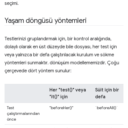
seçimi.
Yaşam döngüsü yöntemleri
Testlerinizi gruplandırmak için, bir kontrol aralığında,
dolaylı olarak en üst düzeyde bile dosyası, her test için
veya yalnızca bir defa çalıştırılacak kurulum ve sökme
yöntemleri sunmaktır. dönüşüm modellememizdir. Çoğu
çerçevede dört yöntem sunulur:
Her "test()" veya
Süit için bir
"it()" için
defa
Test
"beforeHer()"
`beforeAll()`
çalıştırmalarından
önce