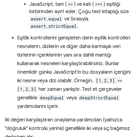
JavaScript, tam (
==
) ve katı (
===
) eşitliği
birbirinden ayırt eder. Çoğu test kitaplığı size
assert.equal
ve Sırasıyla
assert.strictEqual
.
Eşitlik kontrollerini genişleten derin eşitlik kontrolleri
nesnelerin, dizilerin ve diğer daha karmaşık veri
türlerinin içeriklerinin yanı sıra dahili mantığı
kullanarak nesneleri karşılaştırabilirsiniz. Bunlar
önemlidir çünkü JavaScript'in bu dosyaların içeriğini
iki nesne veya dizi olabilir. Örneğin,
[1,2,3] ==
[1,2,3]
her zaman yanlıştır. Test et çerçeveler
genellikle
deepEqual
veya
deepStrictEqual
yardımcılarını içerir.
İki değeri karşılaştıran onaylama yardımcıları (yalnızca
"doğruluk" kontrolü yerine) genellikle iki veya üç bağımsız