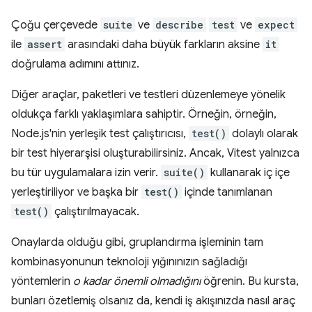
Çoğu çerçevede
suite
ve
describe
test
ve
expect
ile
assert
arasındaki daha büyük farkların aksine
it
doğrulama adımını attınız.
Diğer araçlar, paketleri ve testleri düzenlemeye yönelik
oldukça farklı yaklaşımlara sahiptir. Örneğin, örneğin,
Node.js'nin yerleşik test çalıştırıcısı,
test()
dolaylı olarak
bir test hiyerarşisi oluşturabilirsiniz. Ancak, Vitest yalnızca
bu tür uygulamalara izin verir.
suite()
kullanarak iç içe
yerleştiriliyor ve başka bir
test()
içinde tanımlanan
test()
çalıştırılmayacak.
Onaylarda olduğu gibi, gruplandırma işleminin tam
kombinasyonunun teknoloji yığınınızın sağladığı
yöntemlerin
o kadar önemli olmadığını
öğrenin. Bu kursta,
bunları özetlemiş olsanız da, kendi iş akışınızda nasıl araç