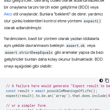
Bazı geliştiriciler, davranış odaklı olarak adlandırılabilecek
bir onaylama tarzını tercih eder geliştirme (BDD) veya
Akıcı
stil onaylarıdır. Bunlara "beklenti" de denir. yardımcı
olur çünkü beklentileri kontrol etme yöntemi
expect()
olarak adlandırılmıştır.
Yardımcıların, basit bir yöntem olarak yazılan iddialarla
aynı şekilde davranmasını bekleyin
assert.ok
veya
assert.strictDeepEquals
gibi aramalar yapsa da bazı
geliştiriciler bunları daha kolay okunur bulmaktadır. BDD
onayı aşağıdaki gibi olabilir:
// A failure here would generate "Expect result to b
const
result
=
await
possibleMeaningsOfLife
();
expect
(
result
).
to
.
be
.
an
(
'
array
'
).
that
.
does
.
include
(
4
// or a simpler form