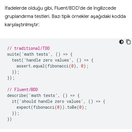
İfadelerde olduğu gibi, Fluent/BDD'de de İngilizcede
gruplandırma testleri. Bazı tipik örnekler aşağıdaki kodda
karşılaştırılmıştır:
// traditional/TDD
suite
(
'
math
tests
'
,
()
=
>
{
test
(
'
handle
zero
values
'
,
()
=
>
{
assert
.
equal
(
fibonacci
(
0
),
0
);
});
});
// Fluent/BDD
describe
(
'
math
tests
'
,
()
=
>
{
it
(
'
should
handle
zero
values
'
,
()
=
>
{
expect
(
fibonacci
(
0
)).
toBe
(
0
);
});
})