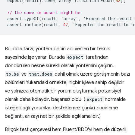
expect
(
result
).
toBe
(
'
array
'
).
toContainEqual
(
42
);
// the same in assert might be
assert
.
typeOf
(
result
,
'
array
'
,
'
Expected
the
result
assert
.
include
(
result
,
42
,
'
Expected
the
result
to
i
Bu iddia tarzı, yöntem zinciri adı verilen bir teknik
sayesinde işe yarar. Burada
expect
tarafından
döndürülen nesne sürekli olarak yöntemini çağırın.
to.be
ve
that.does
dahil olmak üzere görüşmenin bazı
bölümleri Yukarıdaki örnekte, hiçbir işleve sahip değildir
ve yalnızca otomatik bir yorum oluşturmak potansiyel
olarak daha kolaydır. başarısız oldu. (
expect
normalde
isteğe bağlı yorumları desteklemez çünkü zincirleme
bağlantı, arızayı net bir şekilde açıklamalıdır.)
Birçok test çerçevesi hem Fluent/BDD'yi hem de düzenli