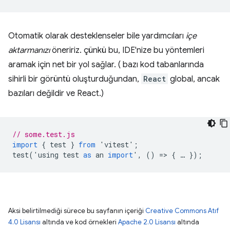
Otomatik olarak desteklenseler bile yardımcıları
içe
aktarmanızı
öneririz. çünkü bu, IDE'nize bu yöntemleri
aramak için net bir yol sağlar. ( bazı kod tabanlarında
sihirli bir görüntü oluşturduğundan,
React
global, ancak
bazıları değildir ve React.)
// some.test.js
import
{
test
}
from
'
vitest
'
;
test
(
'
using
test
as
an
import
'
,
()
=
>
{
…
});
Aksi belirtilmediği sürece bu sayfanın içeriği
Creative Commons Atıf
4.0 Lisansı
altında ve kod örnekleri
Apache 2.0 Lisansı
altında