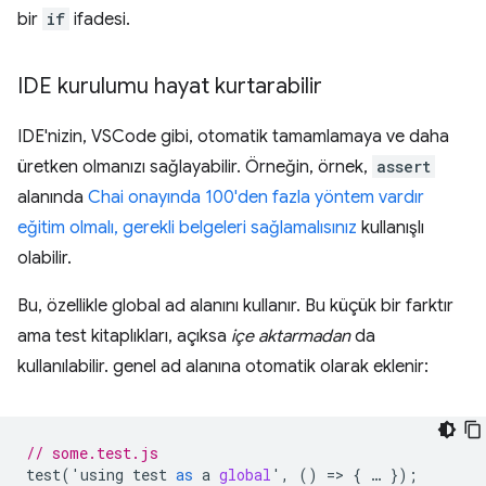
bir
if
ifadesi.
IDE kurulumu hayat kurtarabilir
IDE'nizin, VSCode gibi, otomatik tamamlamaya ve daha
üretken olmanızı sağlayabilir. Örneğin, örnek,
assert
alanında
Chai onayında 100'den fazla yöntem vardır
eğitim olmalı, gerekli belgeleri sağlamalısınız
kullanışlı
olabilir.
Bu, özellikle global ad alanını kullanır. Bu küçük bir farktır
ama test kitaplıkları, açıksa
içe aktarmadan
da
kullanılabilir. genel ad alanına otomatik olarak eklenir:
// some.test.js
test
(
'
using
test
as
a
global
'
,
()
=
>
{
…
});