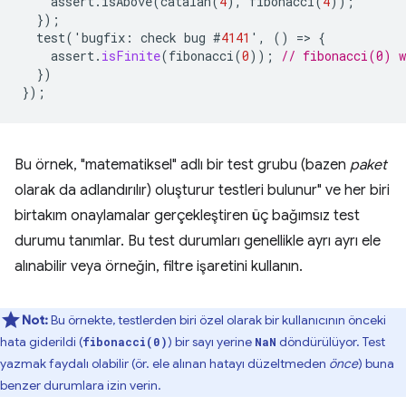
assert
.
isAbove
(
catalan
(
4
),
fibonacci
(
4
));
});
test
(
'
bugfix
:
check
bug
#
4141
'
,
()
=
>
{
assert
.
isFinite
(
fibonacci
(
0
));
// fibonacci(0) w
})
});
Bu örnek, "matematiksel" adlı bir test grubu (bazen
paket
olarak da adlandırılır) oluşturur testleri bulunur" ve her biri
birtakım onaylamalar gerçekleştiren üç bağımsız test
durumu tanımlar. Bu test durumları genellikle ayrı ayrı ele
alınabilir veya örneğin, filtre işaretini kullanın.
Not:
Bu örnekte, testlerden biri özel olarak bir kullanıcının önceki
hata giderildi (
) bir sayı yerine
döndürülüyor. Test
fibonacci(0)
NaN
yazmak faydalı olabilir (ör. ele alınan hatayı düzeltmeden
önce
) buna
benzer durumlara izin verin.