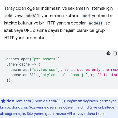
Tarayıcıdan öğeleri indirmesini ve saklamasını istemek için
add
veya
addAll
yöntemlerini kullanın.
add
yöntemi bir
istekte bulunur ve bir HTTP yanıtını depolar.
addAll
ise
istek veya URL dizisine dayalı bir işlem olarak bir grup
HTTP yanıtını depolar.
caches
.
open
(
"pwa-assets"
)
.
then
(
cache
=
>
{
cache
.
add
(
"styles.css"
);
// it stores only one res
cache
.
addAll
([
"styles.css"
,
"app.js"
]);
// it stor
});
Not:
Hem
hem de
, bağımsız değişken içermeyen
add()
addAll()
bir söz döndürür. Söz yerine getirilirse öğelerin indirildiği ve önbelleğe
alındığı anlaşılır. Söz yerine getirilmezse API bir veya daha fazla