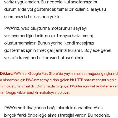
varlık uygulamaları. Bu nedenle, kullanıcılarınıza bu
durumlarda yol gösterecek temel bir kullanıcı arayüzü
sunmanızda bir sakınca yoktur.
PWA'nız, web oluşturma motorunun sayfayı
yükleyemediğini belirten bir tarayıcı hata mesajı
oluşturmamalıdır. Bunun yerine, kendi mesajınızı
göstermek için hizmet çalışanınızı kullanın. Böylece genel
ve kafa karıştırıcı bir tarayıcı hatası önlenir.
Dikkat:
PWA'nızı Google Play Store'da yayınlarsanız
mağaza girişlerin
a almamak için PWA'nız tarayıcıdan gelen bir HTTP hata mesajını hiçbir
an oluşturmamalıdır. Daha fazla bilgi için
PWA'lar için Kalite Kriterlerin
lan Değişiklikler
başlıklı makaleyi inceleyin.
PWA'nızın ihtiyaçlarına bağlı olarak kullanabileceğiniz
birçok farklı önbelleğe alma stratejisi vardır. Bu nedenle,