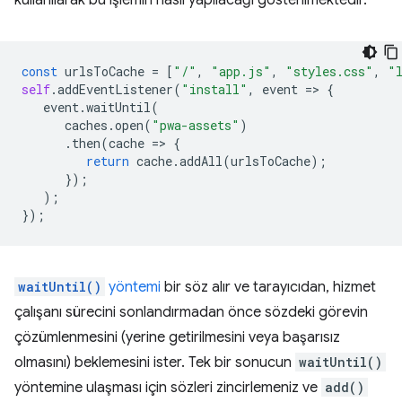
kullanılarak bu işlemin nasıl yapılacağı gösterilmektedir.
const
urlsToCache
=
[
"/"
,
"app.js"
,
"styles.css"
,
"
self
.
addEventListener
(
"install"
,
event
=
>
{
event
.
waitUntil
(
caches
.
open
(
"pwa-assets"
)
.
then
(
cache
=
>
{
return
cache
.
addAll
(
urlsToCache
);
});
);
});
waitUntil()
yöntemi
bir söz alır ve tarayıcıdan, hizmet
çalışanı sürecini sonlandırmadan önce sözdeki görevin
çözümlenmesini (yerine getirilmesini veya başarısız
olmasını) beklemesini ister. Tek bir sonucun
waitUntil()
yöntemine ulaşması için sözleri zincirlemeniz ve
add()