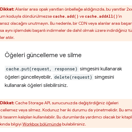
Dikkat:
Alanlar arası opak yanıtları önbelleğe aldığınızda, bu yanıtlar 2x
um koduyla döndürülmezse
ve
'in
cache.add()
cache.addAll()
arısız olacağını unutmayın. Bu nedenle, bir CDN veya alanlar arası başar
rsa aynı işlemdeki başarılı indirmeler de dahil olmak üzere indirdiğiniz 
er atılır.
Öğeleri güncelleme ve silme
cache.put(request, response)
simgesini kullanarak
öğeleri güncelleyebilir,
delete(request)
simgesini
kullanarak öğeleri silebilirsiniz.
Dikkat:
Cache Storage API, sunucunuzda değiştirdiğiniz öğeleri
cellemez veya silmez. Kodunuz her iki durumu da yönetmelidir. Bu am
lı tasarım kalıpları kullanılabilir. Bu durumlarda yardımcı olacak bir kitapl
kında bilgiyi
Workbox bölümünde
bulabilirsiniz.