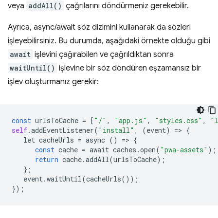
veya
addAll()
çağrılarını döndürmeniz gerekebilir.
Ayrıca, async/await söz dizimini kullanarak da sözleri
işleyebilirsiniz. Bu durumda, aşağıdaki örnekte olduğu gibi
await
işlevini çağırabilen ve çağrıldıktan sonra
waitUntil()
işlevine bir söz döndüren eşzamansız bir
işlev oluşturmanız gerekir:
const
urlsToCache
=
[
"/"
,
"app.js"
,
"styles.css"
,
"
self
.
addEventListener
(
"install"
,
(
event
)
=
>
{
let
cacheUrls
=
async
()
=
>
{
const
cache
=
await
caches
.
open
(
"pwa-assets"
);
return
cache
.
addAll
(
urlsToCache
);
};
event
.
waitUntil
(
cacheUrls
());
});