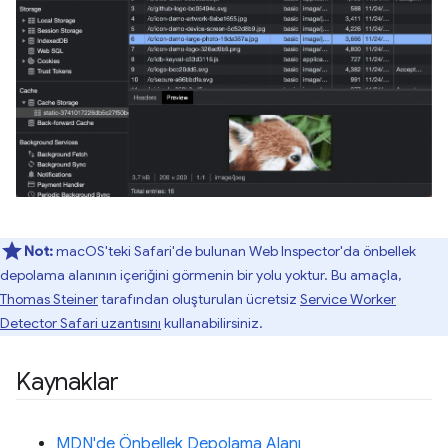
Not:
macOS'teki Safari'de bulunan Web Inspector'da önbellek
depolama alanının içeriğini görmenin bir yolu yoktur. Bu amaçla,
Thomas Steiner
tarafından oluşturulan ücretsiz
Service Worker
Detector Safari uzantısını
kullanabilirsiniz.
Kaynaklar
MDN'de Önbellek Depolama Alanı