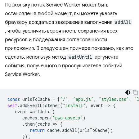
Поскольку поток Service Worker может быть
остановлен в любой момент, вы можете указать
браузеру дождаться завершения выполнения
addAll
, чтобы увеличить вероятность сохранения всех
ресурсов и поддержания согласованности
приложения. В следующем примере показано, как это
сделать, используя метод
waitUntil
аргумента
события, полученного в прослушивателе событий
Service Worker.
const
urlsToCache
=
[
"/"
,
"app.js"
,
"styles.css"
,
"
self
.
addEventListener
(
"install"
,
event
=
>
{
event
.
waitUntil
(
caches
.
open
(
"pwa-assets"
)
.
then
(
cache
=
>
{
return
cache
.
addAll
(
urlsToCache
);
});