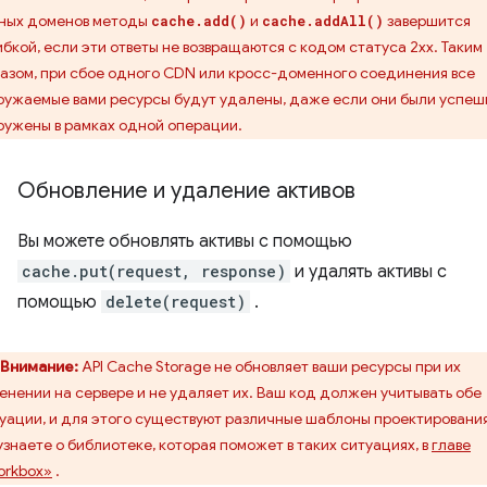
ных доменов методы
и
завершится
cache.add()
cache.addAll()
бкой, если эти ответы не возвращаются с кодом статуса 2xx. Таким
азом, при сбое одного CDN или кросс-доменного соединения все
ружаемые вами ресурсы будут удалены, даже если они были успеш
ружены в рамках одной операции.
Обновление и удаление активов
Вы можете обновлять активы с помощью
cache.put(request, response)
и удалять активы с
помощью
delete(request)
.
Внимание:
API Cache Storage не обновляет ваши ресурсы при их
енении на сервере и не удаляет их. Ваш код должен учитывать обе
уации, и для этого существуют различные шаблоны проектирования
узнаете о библиотеке, которая поможет в таких ситуациях, в
главе
rkbox»
.