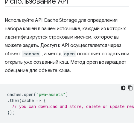
Использование API
Используйте API Cache Storage для определения
набора кэшей в вашем источнике, каждый из которых
идентифицируется строковым именем, которое вы
можете задать. Доступ к API осуществляется через
объект
caches
, а метод
open
позволяет создать или
открыть уже созданный кэш. Метод open возвращает
обещание для объекта кэша.
caches
.
open
(
"pwa-assets"
)
.
then
(
cache
=
>
{
// you can download and store, delete or update re
});