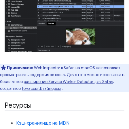
Примечание:
Web Inspector в Safari на macOS не позволяет
просматривать содержимое кэша. Для этого можно использовать
бесплатное
расширение Service Worker Detector для Safari,
созданное
Томасом Штайнером
.
Ресурсы
Кэш-хранилище на MDN