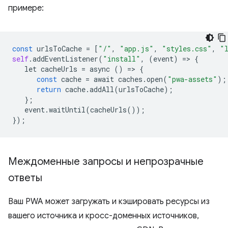
примере:
const
urlsToCache
=
[
"/"
,
"app.js"
,
"styles.css"
,
"
self
.
addEventListener
(
"install"
,
(
event
)
=
>
{
let
cacheUrls
=
async
()
=
>
{
const
cache
=
await
caches
.
open
(
"pwa-assets"
);
return
cache
.
addAll
(
urlsToCache
);
};
event
.
waitUntil
(
cacheUrls
());
});
Междоменные запросы и непрозрачные
ответы
Ваш PWA может загружать и кэшировать ресурсы из
вашего источника и кросс-доменных источников,