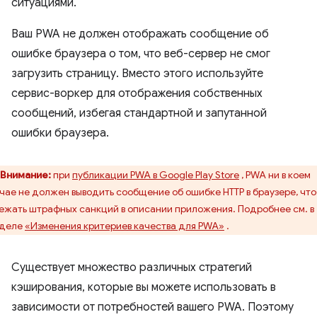
ситуациями.
Ваш PWA не должен отображать сообщение об
ошибке браузера о том, что веб-сервер не смог
загрузить страницу. Вместо этого используйте
сервис-воркер для отображения собственных
сообщений, избегая стандартной и запутанной
ошибки браузера.
Внимание:
при
публикации PWA в Google Play Store
, PWA ни в коем
чае не должен выводить сообщение об ошибке HTTP в браузере, чт
ежать штрафных санкций в описании приложения. Подробнее см. в
зделе
«Изменения критериев качества для PWA»
.
Существует множество различных стратегий
кэширования, которые вы можете использовать в
зависимости от потребностей вашего PWA. Поэтому