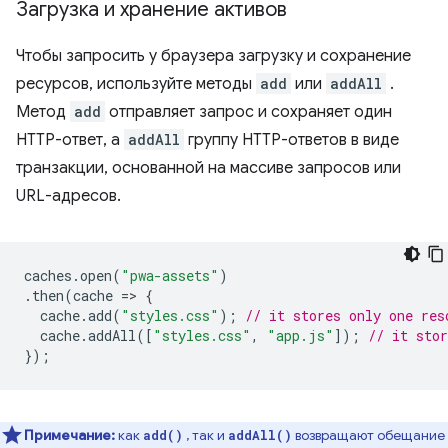
Загрузка и хранение активов
Чтобы запросить у браузера загрузку и сохранение
ресурсов, используйте методы
add
или
addAll
.
Метод
add
отправляет запрос и сохраняет один
HTTP-ответ, а
addAll
группу HTTP-ответов в виде
транзакции, основанной на массиве запросов или
URL-адресов.
caches
.
open
(
"pwa-assets"
)
.
then
(
cache
=
>
{
cache
.
add
(
"styles.css"
);
// it stores only one res
cache
.
addAll
([
"styles.css"
,
"app.js"
]);
// it stor
});
Примечание:
как
, так и
возвращают обещание
add()
addAll()