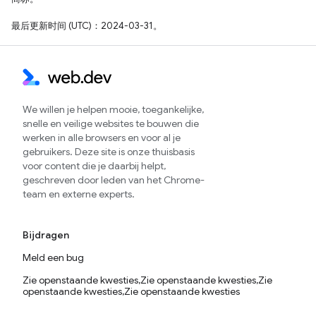
最后更新时间 (UTC)：2024-03-31。
We willen je helpen mooie, toegankelijke,
snelle en veilige websites te bouwen die
werken in alle browsers en voor al je
gebruikers. Deze site is onze thuisbasis
voor content die je daarbij helpt,
geschreven door leden van het Chrome-
team en externe experts.
Bijdragen
Meld een bug
Zie openstaande kwesties,Zie openstaande kwesties,Zie
openstaande kwesties,Zie openstaande kwesties