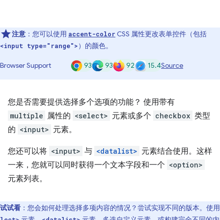
注意
：您可以使用
CSS 属性更改表单控件（包括
accent-color
）的颜色。
<input type="range">
93
93
92
15.4
Browser Support
Source
您是否需要提供选择多个选项的功能？ 使用带有
multiple
属性的
<select>
元素或多个
checkbox
类型
的
<input>
元素。
您还可以将
<input>
与
<datalist>
元素结合使用。这样
一来，您就可以同时获得一个文本字段和一个
<option>
元素列表。
试试看
：您会如何处理选择多项内容的情况？尝试实现不同的版本。使用
元素、
元素、
多选自定义元素
，或构建完全不同的内
lect>
<datalist>