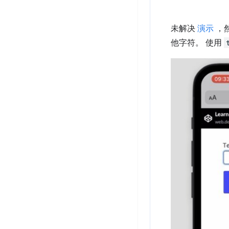
未解决
演示
，
他字符。 使用