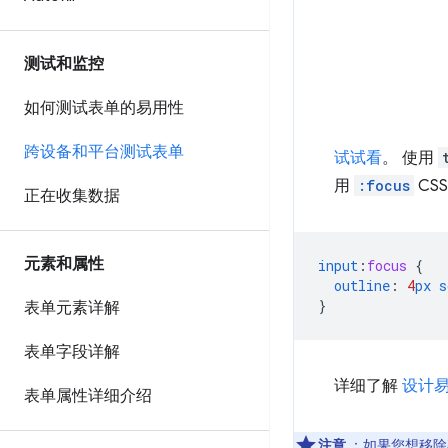
测试和监控
如何测试表单的易用性
跨设备和平台测试表单
试试看
。 使用
用
:focus
CS
正在收集数据
元素和属性
input
:
focus
{
outline
:
4
px
s
}
表单元素详解
表单字段详解
详细了解
设计
表单属性详细介绍
注意
：如果您想移