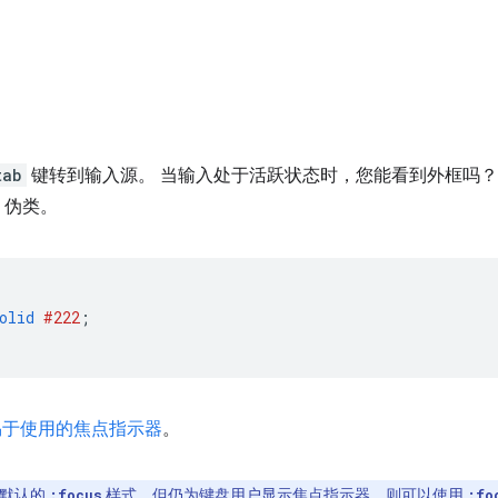
tab
键转到输入源。 当输入处于活跃状态时，您能看到外框吗？
S 伪类。
olid
#222
;
易于使用的焦点指示器
。
除默认的
样式，但仍为键盘用户显示焦点指示器，则可以使用
:focus
:fo