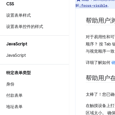
CSS
解
。
:focus-visible
设置表单样式
帮助用户
设置表单控件的样式
对于易用性和可
Java
Script
顺序？ 按 Ta
与视觉顺序一致
Java
Script
详细了解如何
特定表单类型
帮助用户
身份
太棒了！您已确
付款表单
在触摸设备上打
地址表单
区域太小。 确保