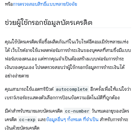
หรือ
การตรวจสอบสิทธิ์แบบหลายปัจจัย
ช่วยผู้ใช้กรอกข้อมูลบัตรเครดิต
คุณใช้บัตรเครดิตเพื่อซื้อผลิตภัณฑ์ในเว็บไซต์อีคอมเมิร์ซหลายแห่ง
ได้ เว็บไซต์อาจใช้แพลตฟอร์มการชำระเงินของบุคคลที่สามซึ่งมีแบบ
ฟอร์มของตนเอง แต่หากคุณจำเป็นต้องสร้างแบบฟอร์มการชำระ
เงินของคุณเอง โปรดตรวจสอบว่าผู้ใช้กรอกข้อมูลการชำระเงินได้
อย่างง่ายดาย
คุณสามารถใช้แอตทริบิวต์
autocomplete
อีกครั้งเพื่อให้แน่ใจว่า
เบราว์เซอร์จะแสดงตัวเลือกการป้อนข้อความอัตโนมัติที่ถูกต้อง
มีค่าสำหรับหมายเลขบัตรเครดิต
cc-number
วันหมดอายุของบัตร
เครดิต
cc-exp
และ
ข้อมูลอื่นๆ ทั้งหมด ที่จำเป็น
สำหรับการชำระ
เงินด้วยบัตรเครดิต