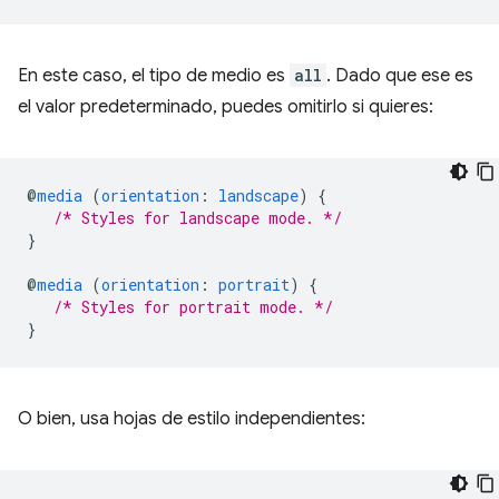
En este caso, el tipo de medio es
all
. Dado que ese es
el valor predeterminado, puedes omitirlo si quieres:
@
media
(
orientation
:
landscape
)
{
/* Styles for landscape mode. */
}
@
media
(
orientation
:
portrait
)
{
/* Styles for portrait mode. */
}
O bien, usa hojas de estilo independientes: