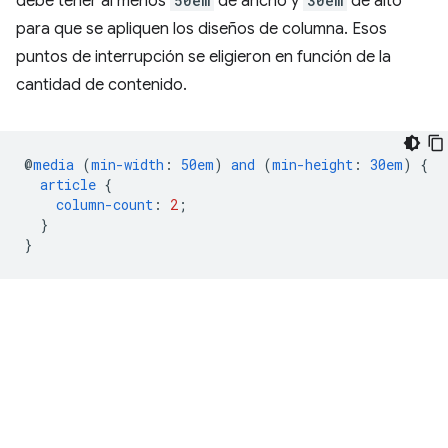
debe tener al menos
50em
de ancho y
30em
de alto
para que se apliquen los diseños de columna. Esos
puntos de interrupción se eligieron en función de la
cantidad de contenido.
@
media
(
min-width
:
50em
)
and
(
min-height
:
30em
)
{
article
{
column-count
:
2
;
}
}