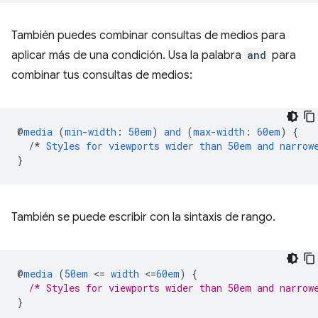
También puedes combinar consultas de medios para
aplicar más de una condición. Usa la palabra
and
para
combinar tus consultas de medios:
@
media
(
min-width
:
50em
)
and
(
max-width
:
60em
)
{
/*
Styles
for
viewports
wider
than
50em
and
narrow
}
También se puede escribir con la sintaxis de rango.
@
media
(
50em
<
=
width
<
=
60em
)
{
/* Styles for viewports wider than 50em and narrow
}