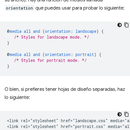
su ancho). Hay una función de medios llamada
orientation
que puedes usar para probar lo siguiente:
@
media
all
and
(
orientation
:
landscape
)
{
/* Styles for landscape mode. */
}
@
media
all
and
(
orientation
:
portrait
)
{
/* Styles for portrait mode. */
}
O bien, si prefieres tener hojas de diseño separadas, haz
lo siguiente:
<link rel="stylesheet" href="landscape.css" media="a