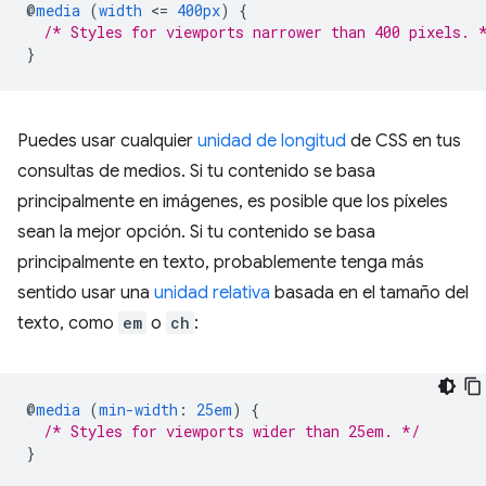
@
media
(
width
<
=
400px
)
{
/* Styles for viewports narrower than 400 pixels. 
}
Puedes usar cualquier
unidad de longitud
de CSS en tus
consultas de medios. Si tu contenido se basa
principalmente en imágenes, es posible que los píxeles
sean la mejor opción. Si tu contenido se basa
principalmente en texto, probablemente tenga más
sentido usar una
unidad relativa
basada en el tamaño del
texto, como
em
o
ch
:
@
media
(
min-width
:
25em
)
{
/* Styles for viewports wider than 25em. */
}