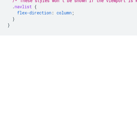
/* These styles won't be shown if the viewport is 
.
navlist
{
flex-direction
:
column
;
}
}