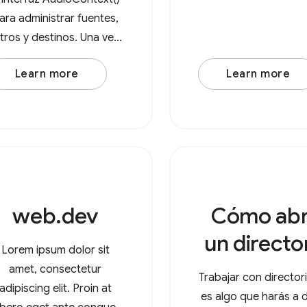
ara administrar fuentes,
iltros y destinos. Una vez
que creaste un nuevo
Learn more
Learn more
AudioContext(), crea un
odo de fuente de audio,
como un
udioBufferSourceNode o
OscillatorNode. Por
ejemplo, considera un
web.dev
Cómo abr
un directo
Lorem ipsum dolor sit
amet, consectetur
Trabajar con director
adipiscing elit. Proin at
es algo que harás a d