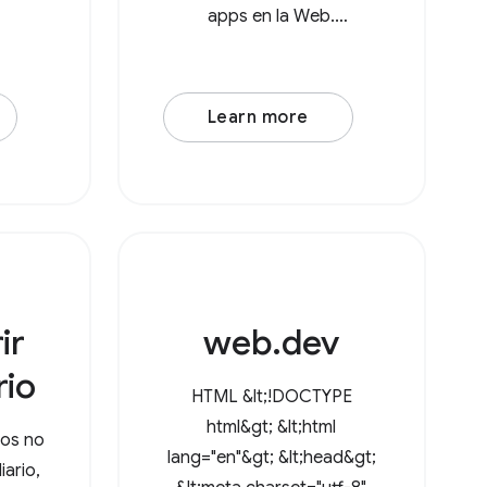
apps en la Web.
Tradicionalmente, los
usuarios debían subir un
archivo, realizar algunos
Learn more
cambios y, luego, volver a
descargarlo, lo que
generaba una copia en la
carpeta
ir
web.dev
rio
HTML &lt;!DOCTYPE
html&gt; &lt;html
ios no
lang="en"&gt; &lt;head&gt;
iario,