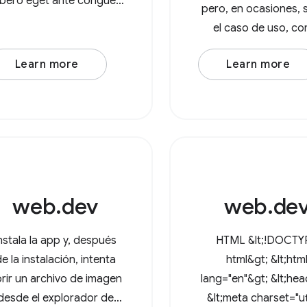
libero eget ante congue
pero, en ocasiones, 
molestie. Integer varius
el caso de uso, c
enim leo. Duis est nisi,
querer procesar toda
lamcorper et posuere eu,
Learn more
Learn more
imágenes de un direc
mattis sed lorem. Lorem
Con la API de File S
ipsum dolor sit amet,
Access, los usuarios
nsectetur adipiscing elit.
pueden abrir director
In at
el navegador
web.dev
web.de
nstala la app y, después
HTML &lt;!DOCTY
e la instalación, intenta
html&gt; &lt;htm
rir un archivo de imagen
lang="en"&gt; &lt;he
desde el explorador de
&lt;meta charset="ut