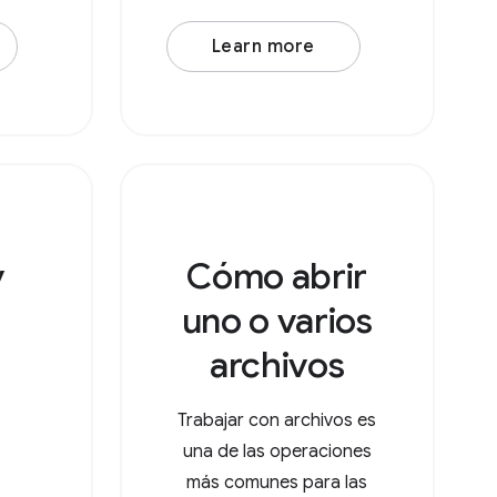
requiere que especifiques
Learn more
la propiedad action (una
URL de control) y la
propiedad accept, que es
un objeto con tipos de
MIME como claves y arrays
de
v
Cómo abrir
uno o varios
archivos
Trabajar con archivos es
una de las operaciones
más comunes para las