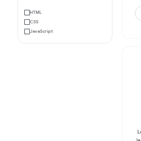
HTML
CSS
JavaScript
L
l