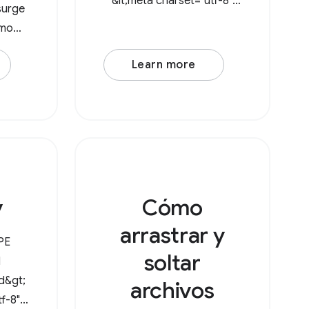
&lt;meta charset="utf-8"
surge
/&gt; &lt;meta
omo
name="viewport"
s las
content="width=device-
Learn more
torio.
width, initial-scale=1" /&gt;
ystem
&lt;link rel="icon"
 ahora
href="data:image/svg+xml,
ios en
&lt;svg
v
Cómo
arrastrar y
PE
soltar
l
ad&gt;
archivos
f-8"