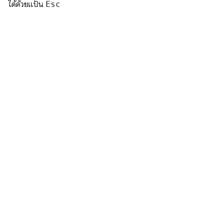
ได้ด้วยแป้น
Esc