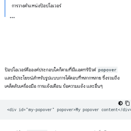
การวางตำแหน่งป๊อปโอเวอร์
ป๊อปโอเวอร์คือองค์ประกอบใดก็ตามที่มีแอตทริบิวต์
popover
และมีประโยชน์สำหรับรูปแบบการโต้ตอบที่หลากหลาย ซึ่งรวมถึง
เคล็ดลับเครื่องมือ การแจ้งเตือน ข้อความแจ้ง และอื่นๆ