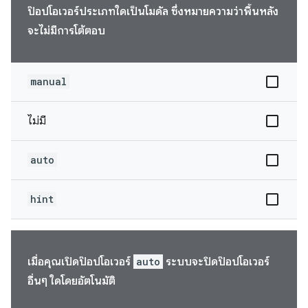
ป๊อปโอเวอร์ประเภทใดเป็นโมดัล ซึ่งหมายความว่าพื้นหลัง
จะไม่มีการโต้ตอบ
manual
ไม่มี
auto
hint
เมื่อคุณเปิดป๊อปโอเวอร์
auto
ระบบจะปิดป๊อปโอเวอร์
อื่นๆ ใดโดยอัตโนมัติ