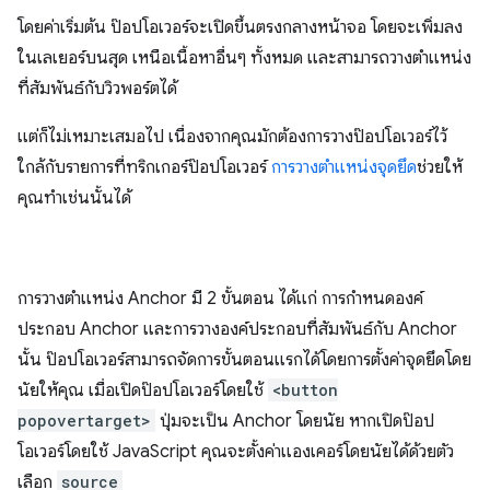
โดยค่าเริ่มต้น ป๊อปโอเวอร์จะเปิดขึ้นตรงกลางหน้าจอ โดยจะเพิ่มลง
ในเลเยอร์บนสุด เหนือเนื้อหาอื่นๆ ทั้งหมด และสามารถวางตำแหน่ง
ที่สัมพันธ์กับวิวพอร์ตได้
แต่ก็ไม่เหมาะเสมอไป เนื่องจากคุณมักต้องการวางป๊อปโอเวอร์ไว้
ใกล้กับรายการที่ทริกเกอร์ป๊อปโอเวอร์
การวางตำแหน่งจุดยึด
ช่วยให้
คุณทำเช่นนั้นได้
การวางตำแหน่ง Anchor มี 2 ขั้นตอน ได้แก่ การกำหนดองค์
ประกอบ Anchor และการวางองค์ประกอบที่สัมพันธ์กับ Anchor
นั้น ป๊อปโอเวอร์สามารถจัดการขั้นตอนแรกได้โดยการตั้งค่าจุดยึดโดย
นัยให้คุณ เมื่อเปิดป๊อปโอเวอร์โดยใช้
<button
popovertarget>
ปุ่มจะเป็น Anchor โดยนัย หากเปิดป๊อป
โอเวอร์โดยใช้ JavaScript คุณจะตั้งค่าแองเคอร์โดยนัยได้ด้วยตัว
เลือก
source