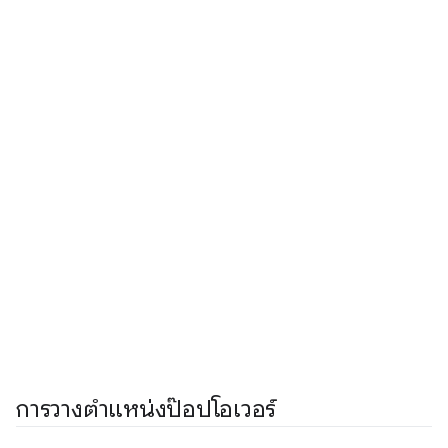
การวางตำแหน่งป๊อปโอเวอร์