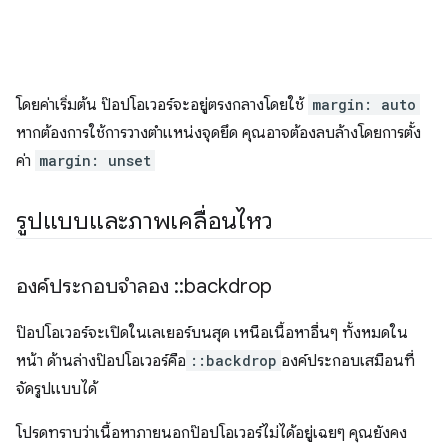
โดยค่าเริ่มต้น ป๊อปโอเวอร์จะอยู่ตรงกลางโดยใช้
margin: auto
หากต้องการใช้การวางตำแหน่งจุดยึด คุณอาจต้องลบล้างโดยการตั้ง
ค่า
margin: unset
รูปแบบและภาพเคลื่อนไหว
องค์ประกอบจำลอง
::
backdrop
ป๊อปโอเวอร์จะเปิดในเลเยอร์บนสุด เหนือเนื้อหาอื่นๆ ทั้งหมดใน
หน้า ด้านล่างป๊อปโอเวอร์คือ
::backdrop
องค์ประกอบเสมือนที่
จัดรูปแบบได้
โปรดทราบว่าเนื้อหาภายนอกป๊อปโอเวอร์ไม่ได้อยู่เฉยๆ คุณยังคง