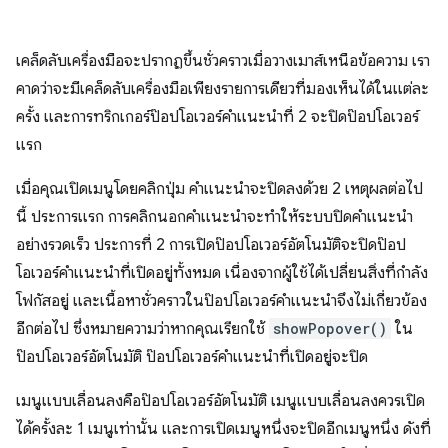
เคล็ดลับเครื่องมือจะปรากฏขึ้นชั่วคราวเมื่อวางเมาส์เหนือข้อความ เรา
คาดว่าจะมีเคล็ดลับเครื่องมือเพียงรายการเดียวที่มองเห็นได้ในแต่ละ
ครั้ง และการทริกเกอร์ป๊อปโอเวอร์คำแนะนำที่ 2 จะปิดป๊อปโอเวอร์
แรก
เมื่อคุณเปิดเมนูโดยคลิกปุ่ม คำแนะนำจะปิดลงด้วย 2 เหตุผลต่อไป
นี้ ประการแรก การคลิกนอกคำแนะนำจะทำให้ระบบปิดคำแนะนำ
อย่างรวดเร็ว ประการที่ 2 การเปิดป๊อปโอเวอร์อัตโนมัติจะปิดป๊อป
โอเวอร์คำแนะนำที่เปิดอยู่ทั้งหมด เนื่องจากผู้ใช้ได้เปลี่ยนสิ่งที่กำลัง
โฟกัสอยู่ และเนื้อหาชั่วคราวในป๊อปโอเวอร์คำแนะนำจึงไม่เกี่ยวข้อง
อีกต่อไป ซึ่งหมายความว่าหากคุณเรียกใช้
showPopover()
ใน
ป๊อปโอเวอร์อัตโนมัติ ป๊อปโอเวอร์คำแนะนำที่เปิดอยู่จะปิด
เมนูแบบเลื่อนลงคือป๊อปโอเวอร์อัตโนมัติ เมนูแบบเลื่อนลงควรเปิด
ได้ครั้งละ 1 เมนูเท่านั้น และการเปิดเมนูหนึ่งจะปิดอีกเมนูหนึ่ง ดังที่