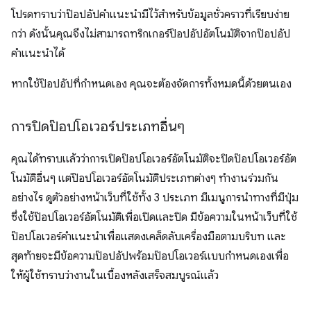
โปรดทราบว่าป๊อปอัปคำแนะนำมีไว้สำหรับข้อมูลชั่วคราวที่เรียบง่าย
กว่า ดังนั้นคุณจึงไม่สามารถทริกเกอร์ป๊อปอัปอัตโนมัติจากป๊อปอัป
คำแนะนำได้
หากใช้ป๊อปอัปที่กำหนดเอง คุณจะต้องจัดการทั้งหมดนี้ด้วยตนเอง
การปิดป๊อปโอเวอร์ประเภทอื่นๆ
คุณได้ทราบแล้วว่าการเปิดป๊อปโอเวอร์อัตโนมัติจะปิดป๊อปโอเวอร์อัต
โนมัติอื่นๆ แต่ป๊อปโอเวอร์อัตโนมัติประเภทต่างๆ ทำงานร่วมกัน
อย่างไร ดูตัวอย่างหน้าเว็บที่ใช้ทั้ง 3 ประเภท มีเมนูการนำทางที่มีปุ่ม
ซึ่งใช้ป๊อปโอเวอร์อัตโนมัติเพื่อเปิดและปิด มีข้อความในหน้าเว็บที่ใช้
ป๊อปโอเวอร์คำแนะนำเพื่อแสดงเคล็ดลับเครื่องมือตามบริบท และ
สุดท้ายจะมีข้อความป๊อปอัปพร้อมป๊อปโอเวอร์แบบกำหนดเองเพื่อ
ให้ผู้ใช้ทราบว่างานในเบื้องหลังเสร็จสมบูรณ์แล้ว