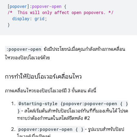
[
popover
]
:
popover-open
{
/*  This will only affect open popovers. */
display
:
grid
;
}
:popover-open
ยังมีประโยชน์เมื่อคุณกำลังสร้างภาพเคลื่อน
ไหวของป๊อปโอเวอร์ด้วย
การทำให้ป๊อปโอเวอร์เคลื่อนไหว
ภาพเคลื่อนไหวของป๊อปโอเวอร์มี 3 ขั้นตอน ดังนี้
@starting-style {popover:popover-open { }
}
- สไตล์เริ่มต้นสำหรับป๊อปโอเวอร์ทันทีที่มองเห็นได้ โปรด
ทราบว่าต้องกำหนดในสไตล์ชีตหลัง #2
popover:popover-open { }
- รูปแบบสำหรับป๊อป
โอเวอร์เมื่อเปิดอยู่