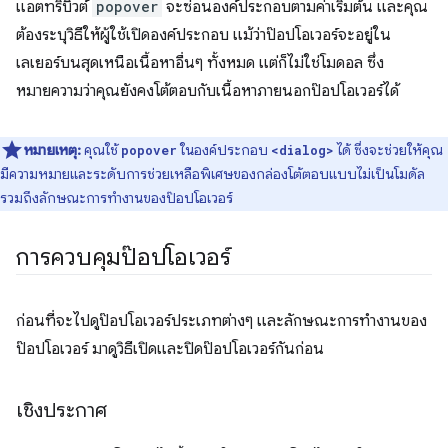
แอตทริบิวต์
popover
จะซ่อนองค์ประกอบตามค่าเริ่มต้น และคุณ
ต้องระบุวิธีให้ผู้ใช้เปิดองค์ประกอบ แม้ว่าป๊อปโอเวอร์จะอยู่ใน
เลเยอร์บนสุดเหนือเนื้อหาอื่นๆ ทั้งหมด แต่ก็ไม่ใช่โมดอล ซึ่ง
หมายความว่าคุณยังคงโต้ตอบกับเนื้อหาภายนอกป๊อปโอเวอร์ได้
หมายเหตุ:
คุณใช้
ในองค์ประกอบ
ได้ ซึ่งจะช่วยให้คุณ
popover
<dialog>
มีความหมายและระดับการช่วยเหลือพิเศษของกล่องโต้ตอบแบบไม่เป็นโมดัล
รวมถึงลักษณะการทำงานของป๊อปโอเวอร์
การควบคุมป๊อปโอเวอร์
ก่อนที่จะไปดูป๊อปโอเวอร์ประเภทต่างๆ และลักษณะการทำงานของ
ป๊อปโอเวอร์ มาดูวิธีเปิดและปิดป๊อปโอเวอร์กันก่อน
เชิงประกาศ