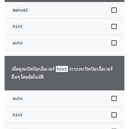
manual
hint
auto
เมื่อคุณเปิดป๊อปโอเวอร์
hint
ระบบจะปิดป๊อปโอเวอร์
อื่นๆ โดยอัตโนมัติ
auto
hint