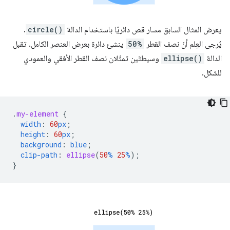
يعرض المثال السابق مسار قص دائريًا باستخدام الدالة
circle()
.
يُرجى العِلم أنّ نصف القطر
50%
ينشئ دائرة بعرض العنصر الكامل. تقبل
الدالة
ellipse()
وسيطتَين تمثّلان نصف القطر الأفقي والعمودي
للشكل.
.
my-element
{
width
:
60
px
;
height
:
60
px
;
background
:
blue
;
clip-path
:
ellipse
(
50
%
25
%
);
}