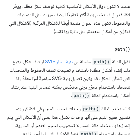
عندما لا تكون دوال الأشكال الأساسية كافية لوصف شكل معقّد، يوفّر
CSS دوال تستخدم بنية أكثر تعقيدًا لوصف ميزات مثل المنحنيات
والخطوط. تكون هذه الدوال مفيدة أيضًا للأشكال المركّبة (الأشكال التي
تتكوّن من أشكال متعددة، مثل دائرة بها ثقب).
path(
)
تقبل الدالة
path()
سلسلة من
بنية مسار SVG
لوصف شكل. يتيح
ذلك إنشاء أشكال معقّدة باستخدام تعليمات تصف الخطوط والمنحنيات
التي تشكّل الشكل. قد يكون تعديل بنية SVG مباشرةً أمرًا معقّدًا، لذا
ننصحك باستخدام محرّر مرئي مخصّص يمكنه تصدير البنية عند إنشاء
أشكال باستخدام الدالة
path()
.
لا تستخدم الدالة
path()
وحدات تحديد الحجم في CSS، ويتم
تفسير جميع القيم على أنّها وحدات بكسل. هذا يعني أنّ الأشكال التي يتم
إنشاؤها باستخدام دالة المسار لا تستجيب لحجم العنصر أو الحاوية.
ننصحك باستخدام
path()
فقط للأشكال التي لها أبعاد ثابتة.