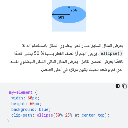
يعرض المثال السابق مسار قص بيضاوي الشكل باستخدام الدالة
ellipse()
. يُرجى العِلم أنّ نصف القطر بنسبة% 50 ينشئ قطعًا
ناقصًا بعرض العنصر الكامل. يعرض المثال التالي الشكل البيضاوي نفسه
الذي تم وضعه بحيث يكون مركزه في أعلى العنصر.
.
my-element
{
width
:
60
px
;
height
:
60
px
;
background
:
blue
;
clip-path
:
ellipse
(
50
%
25
%
at
center
top
);
}