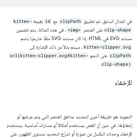
في المثال السابق، تم تطبيق
clipPath
مع
id
بقيمة
kitten-
clip-shape
على العنصر
<img>
. في هذه الحالة، يتم تضمين
مستند SVG في HTML. إذا كان مستند SVG ملفًا خارجيًا باسم
kitten-clipper.svg
، سيتم بدلاً من ذلك الإشارة إلى
clipPath
على النحو
url(kitten-clipper.svg#kitten-
.
clip-shape)
الإخفاء
التمويه هو طريقة أخرى لتحديد مناطق العنصر التي يتم عرضها أو
إخفاؤها. في حين أنّ القص يستخدم أشكالاً أو مسارات أساسية، يستخدم
الإخفاء وحدات البكسل من صورة أو تدرّج لتحديد مستوى الظهور. على