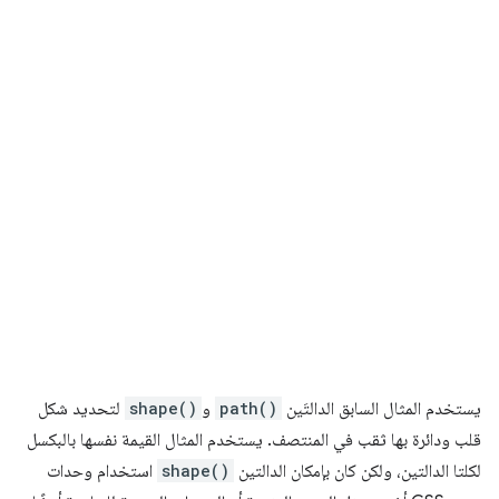
يستخدم المثال السابق الدالتَين
path()
و
shape()
لتحديد شكل
قلب ودائرة بها ثقب في المنتصف. يستخدم المثال القيمة نفسها بالبكسل
لكلتا الدالتين، ولكن كان بإمكان الدالتين
shape()
استخدام وحدات