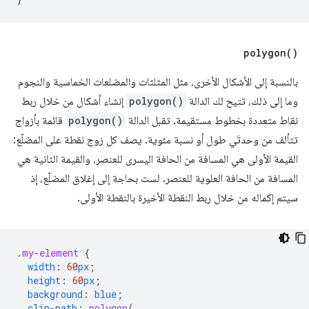
polygon(
)
بالنسبة إلى الأشكال الأخرى، مثل المثلثات والمضلعات الخماسية والنجوم
وما إلى ذلك، تتيح لك الدالة
polygon()
إنشاء أشكال من خلال ربط
نقاط متعددة بخطوط مستقيمة. تقبل الدالة
polygon()
قائمة بأزواج
تتألف من وحدتَي طول أو نسبة مئوية. يصف كل زوج نقطة على المضلّع:
القيمة الأولى هي المسافة من الحافة اليسرى للعنصر، والقيمة الثانية هي
المسافة من الحافة العلوية للعنصر. لست بحاجة إلى إغلاق المضلّع، إذ
سيتم إكماله من خلال ربط النقطة الأخيرة بالنقطة الأولى.
.
my-element
{
width
:
60
px
;
height
:
60
px
;
background
:
blue
;
clip-path
:
polygon
(