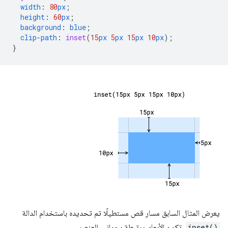
width
:
80
px
;
height
:
60
px
;
background
:
blue
;
clip-path
:
inset
(
15
px
5
px
15
px
10
px
);
}
يعرض المثال السابق مسار قص مستطيلًا تم تحديده باستخدام الدالة
inset()
. تكون الأبعاد مرتبطة بجوانب العنصر.