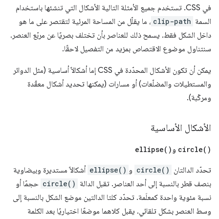
في CSS. تستخدم جميع الأمثلة التالية الأشكال التي تنشئها باستخدام
السمة
clip-path
، ما يقلّل من المساحة المرئية لتقتصر على ما هو
داخل الشكل فقط. يسمح ذلك للعناصر بأن تختلف بصريًا عن مربّع العنصر.
سنتناول موضوع الاقتصاص بمزيد من التفصيل لاحقًا.
يمكن أن تكون الأشكال المحدّدة في CSS إما أشكالاً أساسية (مثل الدوائر
والمستطيلات والمضلّعات) أو مسارات (يمكنها تحديد أشكال معقّدة
ومركّبة).
الأشكال الأساسية
)
circle(
و
)
ellipse(
تحدّد الدالتان
circle()
و
ellipse()
أشكالاً مستديرة وبيضاوية
بنصف قطر بالنسبة إلى أحد العناصر. تقبل الدالة
circle()
حجمًا أو
نسبة مئوية واحدة كمعلَمة. تحدّد كلتا الدالتين موضع الشكل بالنسبة إلى
وسط العنصر بشكل تلقائي. يقبل كلاهما موضعًا اختياريًا بعد الكلمة