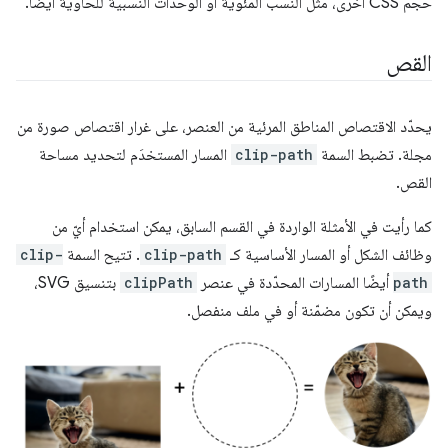
حجم CSS أخرى، مثل النسب المئوية أو الوحدات النسبية للحاوية أيضًا.
القص
يحدّد الاقتصاص المناطق المرئية من العنصر، على غرار اقتصاص صورة من
مجلة. تضبط السمة
clip-path
المسار المستخدَم لتحديد مساحة
القص.
كما رأيت في الأمثلة الواردة في القسم السابق، يمكن استخدام أيّ من
وظائف الشكل أو المسار الأساسية كـ
clip-path
. تتيح السمة
clip-
path
أيضًا المسارات المحدّدة في عنصر
clipPath
بتنسيق SVG،
ويمكن أن تكون مضمّنة أو في ملف منفصل.