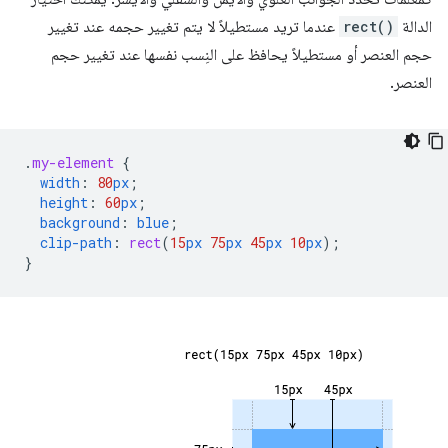
الدالة
rect()
عندما تريد مستطيلاً لا يتم تغيير حجمه عند تغيير
حجم العنصر أو مستطيلاً يحافظ على النِسب نفسها عند تغيير حجم
العنصر.
.
my-element
{
width
:
80
px
;
height
:
60
px
;
background
:
blue
;
clip-path
:
rect
(
15
px
75
px
45
px
10
px
);
}