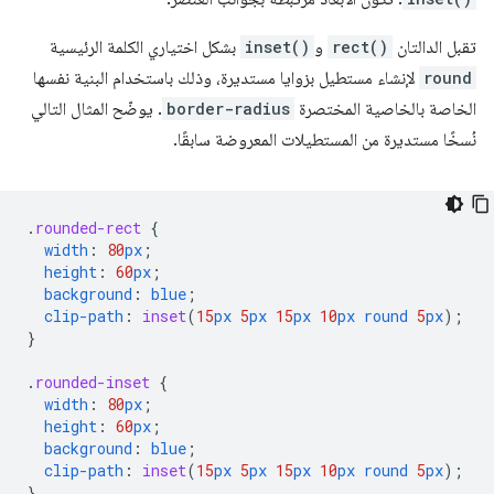
تقبل الدالتان
rect()
و
inset()
بشكل اختياري الكلمة الرئيسية
round
لإنشاء مستطيل بزوايا مستديرة، وذلك باستخدام البنية نفسها
الخاصة بالخاصية المختصرة
border-radius
. يوضّح المثال التالي
نُسخًا مستديرة من المستطيلات المعروضة سابقًا.
.
rounded-rect
{
width
:
80
px
;
height
:
60
px
;
background
:
blue
;
clip-path
:
inset
(
15
px
5
px
15
px
10
px
round
5
px
);
}
.
rounded-inset
{
width
:
80
px
;
height
:
60
px
;
background
:
blue
;
clip-path
:
inset
(
15
px
5
px
15
px
10
px
round
5
px
);
}