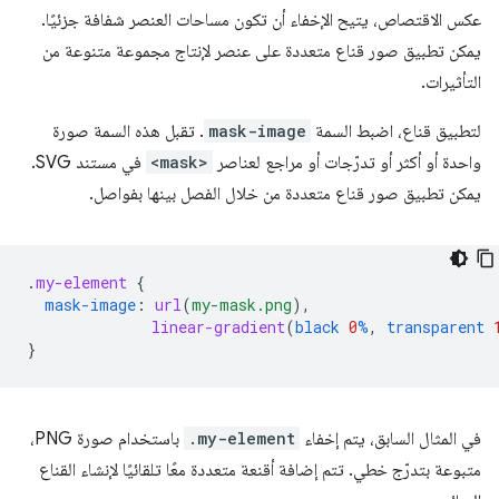
عكس الاقتصاص، يتيح الإخفاء أن تكون مساحات العنصر شفافة جزئيًا.
يمكن تطبيق صور قناع متعددة على عنصر لإنتاج مجموعة متنوعة من
التأثيرات.
لتطبيق قناع، اضبط السمة
mask-image
. تقبل هذه السمة صورة
واحدة أو أكثر أو تدرّجات أو مراجع لعناصر
<mask>
في مستند SVG.
يمكن تطبيق صور قناع متعددة من خلال الفصل بينها بفواصل.
.
my-element
{
mask-image
:
url
(
my-mask.png
),
linear-gradient
(
black
0
%
,
transparent
}
في المثال السابق، يتم إخفاء
.my-element
باستخدام صورة PNG،
متبوعة بتدرّج خطي. تتم إضافة أقنعة متعددة معًا تلقائيًا لإنشاء القناع