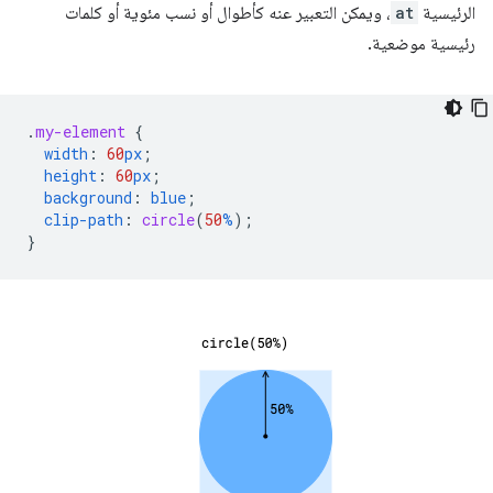
الرئيسية
at
، ويمكن التعبير عنه كأطوال أو نسب مئوية أو كلمات
رئيسية موضعية.
.
my-element
{
width
:
60
px
;
height
:
60
px
;
background
:
blue
;
clip-path
:
circle
(
50
%
);
}