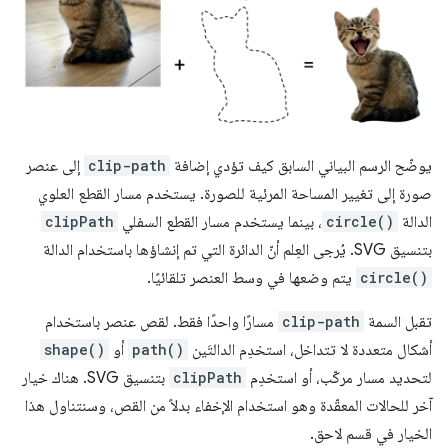
يوضّح الرسم البياني السابق كيف تؤدي إضافة
clip-path
إلى عنصر
صورة إلى تغيير المساحة المرئية للصورة. يستخدم مسار القطع العلوي
الدالة
circle()
، بينما يستخدم مسار القطع السفلي
clipPath
بتنسيق SVG. يُرجى العِلم أنّ الدائرة التي تم إنشاؤها باستخدام الدالة
circle()
يتم وضعها في وسط العنصر تلقائيًا.
تقبل السمة
clip-path
مسارًا واحدًا فقط. لقص عنصر باستخدام
أشكال متعددة لا تتداخل، استخدِم الدالتَين
path()
أو
shape()
لتحديد مسار مركّب، أو استخدِم
clipPath
بتنسيق SVG. هناك خيار
آخر للحالات المعقّدة وهو استخدام الإخفاء بدلاً من القص، وسنتناول هذا
الخيار في قسم لاحق.