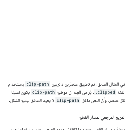
في المثال السابق، تم تطبيق عنصرَين دائريَين
clip-path
باستخدام
الفئة
.clipped
. يُرجى العِلم أنّ موضع
clip-path
يكون نسبيًا
لكل عنصر، وأنّ النص داخل
clip-path
لا يعيد التدفق ليتبع الشكل.
المربع المرجعي لمسار القطع
يتضمّن مسار القص لعنصر ما تلقائيًا حدود العنصر. عند استخدام إحدى