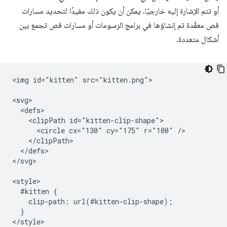
أو تتم الإشارة إليه خارجيًا. يمكن أن يكون ذلك مفيدًا لتحديد مسارات
قص معقّدة تم إنشاؤها في برامج الرسومات أو مسارات قص تجمع بين
أشكال متعددة.
<img id="kitten" src="kitten.png">

<svg>

  <defs>

    <clipPath id="kitten-clip-shape">

      <circle cx="130" cy="175" r="100" />

    </clipPath>

  </defs>

</svg>

<style>

  #kitten {

    clip-path: url(#kitten-clip-shape);

  }
