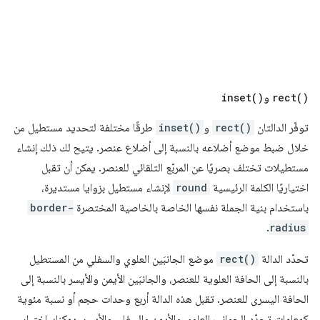
)
rect(
و
)
inset(
توفّر الدالتان
rect()
و
inset()
طرقًا مختلفة لتحديد مستطيل من
خلال ضبط موضع أضلاعه بالنسبة إلى أضلاع عنصر. يتيح لك ذلك إنشاء
مستطيلات تختلف بصريًا عن المربّع التلقائي للعنصر. يمكن أن تقبل
اختياريًا الكلمة الرئيسية
round
لإنشاء مستطيل بزوايا مستديرة،
باستخدام بنية الجملة نفسها الخاصة بالخاصية المختصرة
border-
.
radius
تحدّد الدالة
rect()
موضع الجانبَين العلوي والسفلي من المستطيل
بالنسبة إلى الحافة العلوية للعنصر، والجانبَين الأيمن والأيسر بالنسبة إلى
الحافة اليسرى للعنصر. تقبل هذه الدالة أربع وحدات حجم أو نسبة مئوية
كمعلمات تحدّد الجوانب العلوي والأيمن والسفلي والأيسر. يمكنك اختيار