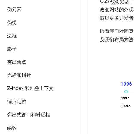
CSS 被浏览器
伪元素
改变网站的外观
鼓励更多开发者
伪类
随着我们对网页
边框
及我们布局方
影子
突出焦点
光标和指针
Z-index 和堆叠上下文
锚点定位
弹出式窗口和对话框
函数