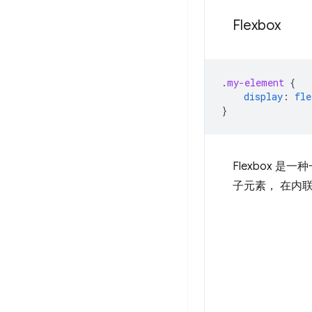
Flexbox
.
my-element
{
display
:
fle
}
Flexbox 
子元素， 在内