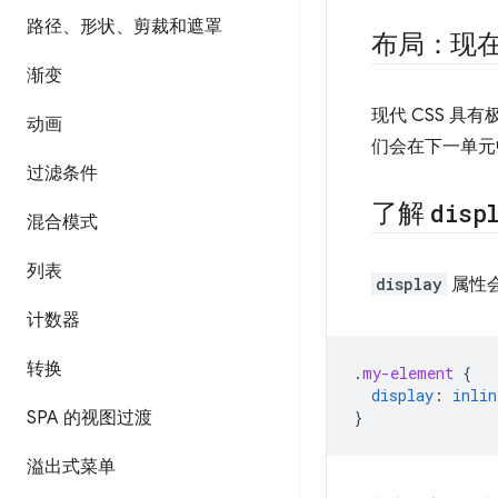
路径、形状、剪裁和遮罩
布局：现
渐变
现代 CSS 
动画
们会在下一单元中详
过滤条件
了解
disp
混合模式
列表
display
属性会
计数器
转换
.
my-element
{
display
:
inlin
SPA 的视图过渡
}
溢出式菜单