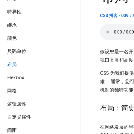
特异性
CSS 播客 - 009
继承
颜色
尺码单位
假设您是一名开
视口宽度和高度
布局
CSS 为我们
Flexbox
难， 通常，您
机制的独特功能
网格
逻辑属性
布局：简
自定义属性
在网络发展的早
间距