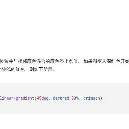
位置并与相邻颜色混合的颜色停止点值。 如果渐变从深红色开始，
改为较浅的红色，则如下所示。
linear-gradient
(
45
deg
,
darkred
30
%
,
crimson
);