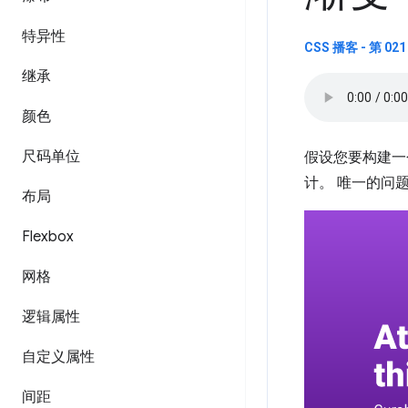
特异性
CSS 播客 - 第 0
继承
颜色
尺码单位
假设您要构建一
计。 唯一的问
布局
Flexbox
网格
逻辑属性
自定义属性
间距