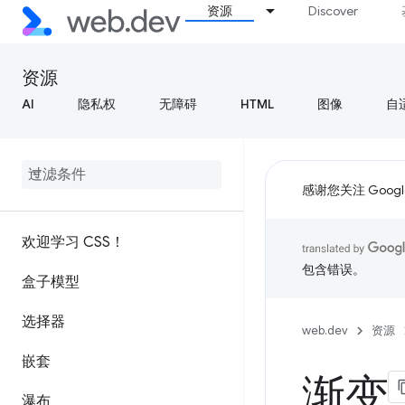
资源
Discover
资源
AI
隐私权
无障碍
HTML
图像
自
感谢您关注 Google
欢迎学习 CSS！
包含错误。
盒子模型
选择器
web.dev
资源
嵌套
渐变
瀑布