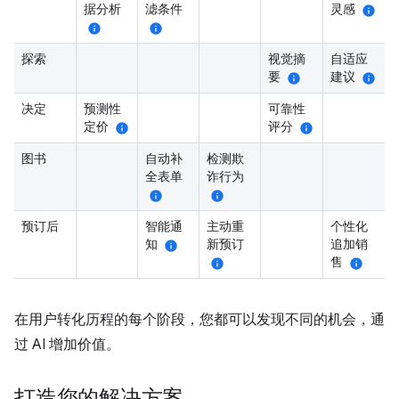
据分析
滤条件
灵感
info
info
info
探索
视觉摘
自适应
要
建议
info
info
决定
预测性
可靠性
定价
评分
info
info
图书
自动补
检测欺
全表单
诈行为
info
info
预订后
智能通
主动重
个性化
知
新预订
追加销
info
售
info
info
在用户转化历程的每个阶段，您都可以发现不同的机会，通
过 AI 增加价值。
打造您的解决方案