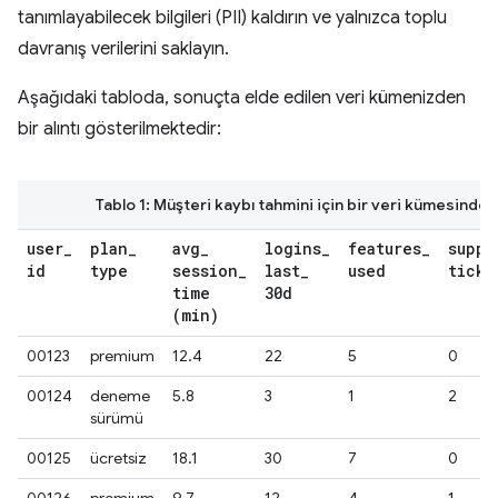
tanımlayabilecek bilgileri (PII) kaldırın ve yalnızca toplu
davranış verilerini saklayın.
Aşağıdaki tabloda, sonuçta elde edilen veri kümenizden
bir alıntı gösterilmektedir:
Tablo 1: Müşteri kaybı tahmini için bir veri kümesinden a
user
_
plan
_
avg
_
logins
_
features
_
suppo
id
type
session
_
last
_
used
ticke
time
30d
(min)
00123
premium
12.4
22
5
0
00124
deneme
5.8
3
1
2
sürümü
00125
ücretsiz
18.1
30
7
0