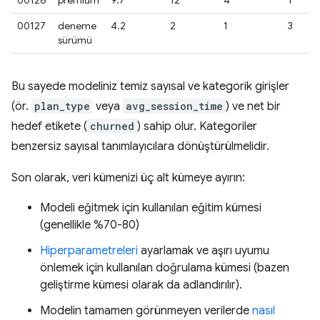
00126
premium
9.7
12
4
1
00127
deneme
4.2
2
1
3
sürümü
Bu sayede modeliniz temiz sayısal ve kategorik girişler
(ör.
plan_type
veya
avg_session_time
) ve net bir
hedef etikete (
churned
) sahip olur. Kategoriler
benzersiz sayısal tanımlayıcılara dönüştürülmelidir.
Son olarak, veri kümenizi üç alt kümeye ayırın:
Modeli eğitmek için kullanılan eğitim kümesi
(genellikle %70-80)
Hiperparametreleri
ayarlamak ve aşırı uyumu
önlemek için kullanılan doğrulama kümesi (bazen
geliştirme kümesi olarak da adlandırılır).
Modelin tamamen görünmeyen verilerde
nasıl