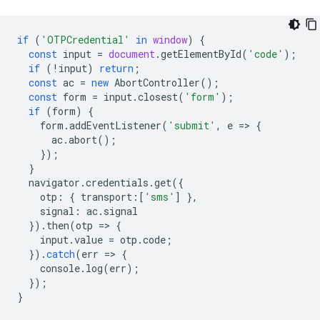
if
(
'OTPCredential'
in
window
)
{
const
input
=
document
.
getElementById
(
'code'
);
if
(
!
input
)
return
;
const
ac
=
new
AbortController
();
const
form
=
input
.
closest
(
'form'
);
if
(
form
)
{
form
.
addEventListener
(
'submit'
,
e
=
>
{
ac
.
abort
();
});
}
navigator
.
credentials
.
get
({
otp
:
{
transport
:
[
'sms'
]
},
signal
:
ac
.
signal
}).
then
(
otp
=
>
{
input
.
value
=
otp
.
code
;
}).
catch
(
err
=
>
{
console
.
log
(
err
);
});
}