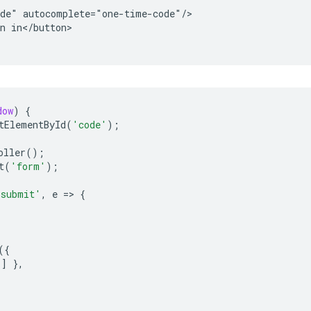
de" autocomplete="one-time-code"/>

n in</button>

dow
)
{
tElementById
(
'code'
);
oller
();
t
(
'form'
);
'submit'
,
e
=
>
{
({
'
]
},