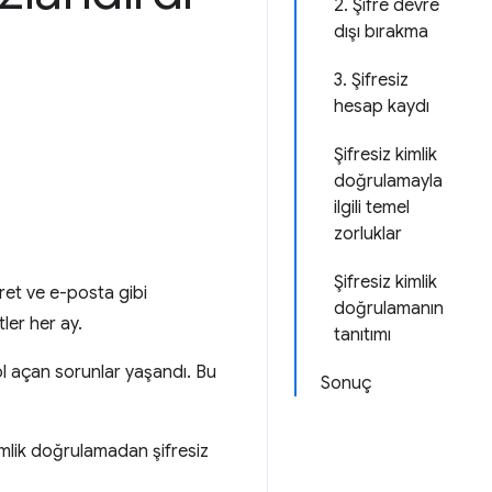
2. Şifre devre
dışı bırakma
3. Şifresiz
hesap kaydı
Şifresiz kimlik
doğrulamayla
ilgili temel
zorluklar
Şifresiz kimlik
ret ve e-posta gibi
doğrulamanın
ler her ay.
tanıtımı
yol açan sorunlar yaşandı. Bu
Sonuç
imlik doğrulamadan şifresiz