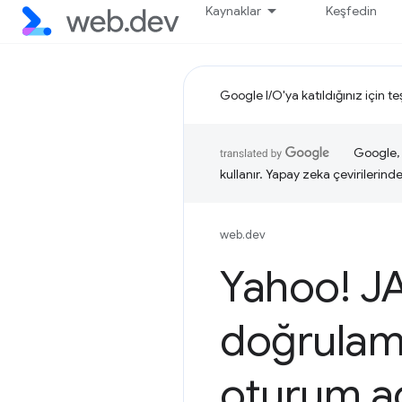
Kaynaklar
Keşfedin
Google I/O'ya katıldığınız için t
Google, i
kullanır. Yapay zeka çevirilerinde 
web.dev
Yahoo! JA
doğrulama
oturum aç