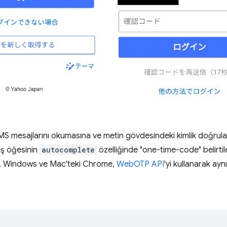
SMS mesajlarını okumasına ve metin gövdesindeki kimlik doğrula
iş öğesinin
autocomplete
özelliğinde "one-time-code" belirtile
d, Windows ve Mac'teki Chrome,
WebOTP API
'yi kullanarak ayn