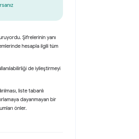
orsanız
uruyordu. Şifrelerinin yanı
emlerinde hesapla ilgili tüm
ılabilirliği de iyileştirmeyi
ılması, liste tabanlı
 hatırlamaya dayanmayan bir
umları önler.