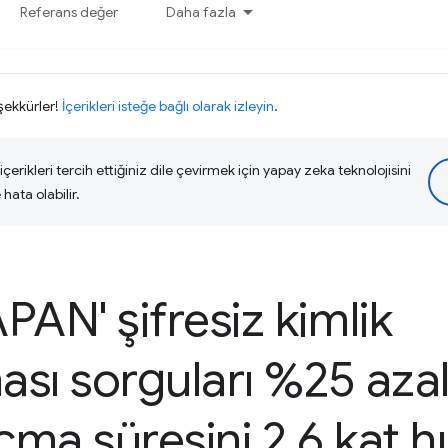
Referans değer
Daha fazla
eşekkürler!
İçerikleri isteğe bağlı olarak izleyin
.
çerikleri tercih ettiğiniz dile çevirmek için yapay zeka teknolojisini
hata olabilir.
PAN' şifresiz kimlik
sı sorguları %25 azal
ma süresini 2
,
6 kat h