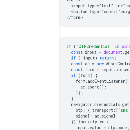
  <input type="text" id="co
  <button type="submit">sig
if
(
'OTPCredential'
in
win
const
input
=
document
.
ge
if
(
!
input
)
return
;
const
ac
=
new
AbortContr
const
form
=
input
.
closes
if
(
form
)
{
form
.
addEventListener
(
ac
.
abort
();
});
}
navigator
.
credentials
.
get
otp
:
{
transport
:
[
'sms
signal
:
ac
.
signal
}).
then
(
otp
=
>
{
input
.
value
=
otp
.
code
;