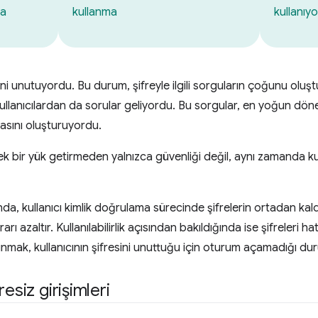
ma
kullanma
kullanıy
erini unutuyordu. Bu durum, şifreyle ilgili sorguların çoğunu oluşt
n kullanıcılardan da sorular geliyordu. Bu sorgular, en yoğun dön
lasını oluşturuyordu.
k bir yük getirmeden yalnızca güvenliği değil, aynı zamanda kullan
da, kullanıcı kimlik doğrulama sürecinde şifrelerin ortadan kaldır
rı azaltır. Kullanılabilirlik açısından bakıldığında ise şifreleri
mak, kullanıcının şifresini unuttuğu için oturum açamadığı dur
esiz girişimleri