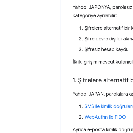
Yahoo! JAPONYA, parolasız ki
kategoriye ayrılabilir:
Şifrelere alternatif bi
Şifre devre dışı bırakm
Şifresiz hesap kaydı.
İlk iki girişim mevcut kullanıcı
1
.
Şifrelere alternatif
Yahoo! JAPAN, parolalara aşa
SMS ile kimlik doğrula
WebAuthn ile FIDO
Ayrıca e-posta kimlik doğrulam