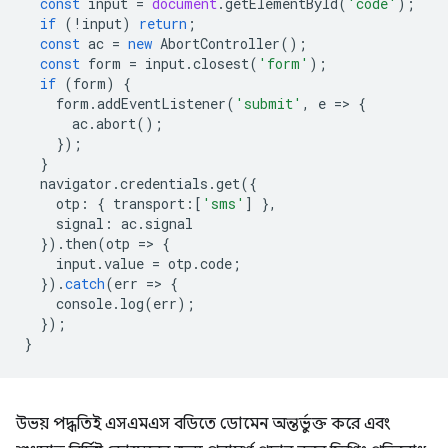
const
input
=
document
.
getElementById
(
'code'
);
if
(
!
input
)
return
;
const
ac
=
new
AbortController
();
const
form
=
input
.
closest
(
'form'
);
if
(
form
)
{
form
.
addEventListener
(
'submit'
,
e
=
>
{
ac
.
abort
();
});
}
navigator
.
credentials
.
get
({
otp
:
{
transport
:
[
'sms'
]
},
signal
:
ac
.
signal
}).
then
(
otp
=
>
{
input
.
value
=
otp
.
code
;
}).
catch
(
err
=
>
{
console
.
log
(
err
);
});
}
উভয় পদ্ধতিই এসএমএস বডিতে ডোমেন অন্তর্ভুক্ত করে এবং