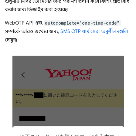
শুধুমাত্র নির্দিষ্ট ডোমেনের জন্য পরামর্শ প্রদান করে ফিশিং প্রতিরোধ
করার জন্য ডিজাইন করা হয়েছে।
WebOTP API এবং
autocomplete="one-time-code"
সম্পর্কে আরও তথ্যের জন্য,
SMS OTP ফর্ম সেরা অনুশীলনগুলি
দেখুন৷