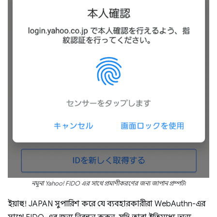
নমুনা Yahoo! FIDO এর সাথে প্রমাণীকরণের জন্য জাপান প্রম্পট৷
ইয়াহু! JAPAN সুপারিশ করে যে ব্যবহারকারীরা WebAuthn-এর