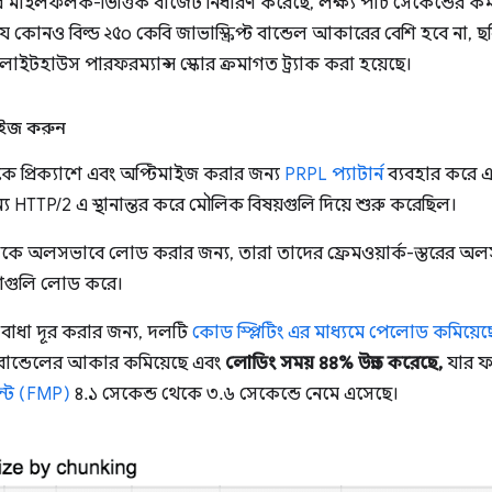
ইলফলক-ভিত্তিক বাজেট নির্ধারণ করেছে, লক্ষ্য পাঁচ সেকেন্ডের কম র
ে যে কোনও বিল্ড ২৫০ কেবি জাভাস্ক্রিপ্ট বান্ডেল আকারের বেশি হবে না
াইটহাউস পারফরম্যান্স স্কোর ক্রমাগত ট্র্যাক করা হয়েছে।
িমাইজ করুন
কে প্রিক্যাশে এবং অপ্টিমাইজ করার জন্য
PRPL প্যাটার্ন
ব্যবহার করে এবং 
য HTTP/2 এ স্থানান্তর করে মৌলিক বিষয়গুলি দিয়ে শুরু করেছিল।
ে অলসভাবে লোড করার জন্য, তারা তাদের ফ্রেমওয়ার্ক-স্তরের অ
ংশগুলি লোড করে।
ো বাধা দূর করার জন্য, দলটি
কোড স্প্লিটিং এর মাধ্যমে পেলোড কমিয়েছ
ূল বান্ডেলের আকার কমিয়েছে এবং
লোডিং সময় ৪৪% উন্নত করেছে,
যার ফল
েইন্ট (FMP)
৪.১ সেকেন্ড থেকে ৩.৬ সেকেন্ডে নেমে এসেছে।