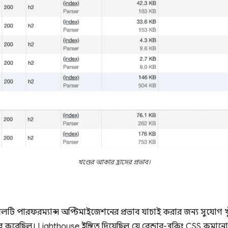
খণ্ডের আকার হ্রাসের প্রভাব।
টি পারফরম্যান্স অপ্টিমাইজেশনের প্রভাব যাচাই করার জন্য সুযোগ খ
 করেছিল। Lighthouse ইঙ্গিত দিয়েছিল যে রেন্ডার-ব্লকিং CSS কমানো