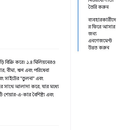
নির্ভরযোগ্যতা
তৈরি করুন
ব্যবহারকারীদে
র ফিরে আসার
জন্য
এনগেজমেন্ট
উন্নত করুন
়ি বিক্রি করে। ১.৪ মিলিয়নেরও
সফার, বীমা, ঋণ এবং পরিষেবা
 এবং সাইটের "তুলনা" এবং
যগুলির সাথে আলাদা করে, যার মধ্যে
ি শেয়ার-এ-কার বৈশিষ্ট্য এবং