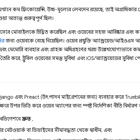
যেখানে কম ফ্রিকোয়েন্সি, উচ্চ-মূল্যের লেনদেন রয়েছে, তাই অগ্রাধিকা
়া অত্যন্ত গুরুত্বপূর্ণ ছিল।
ফর্ম হিসেবে মোবাইলকে চিহ্নিত করেছিল এবং ওয়েবের সহজ আবিষ্কার এবং 
টের
জন্য ওয়েবকে বেছে নিয়েছিল। ওয়েব প্রযুক্তি অ্যান্ড্রয়েড/আইওএস 
ং মেমোরি ব্যবহার এবং গ্রাহক অধিগ্রহণের খরচ উল্লেখযোগ্যভাবে কম
ৈরি করে, ট্রুবিল ওয়েবের সমস্ত সুবিধা
এবং
iOS/অ্যান্ড্রয়েডের সুবিধা 
jango এবং Preact (উৎপাদন মাইগ্রেশনের জন্য) ব্যবহার করে Truebil
্যের উপর ভিত্তি করে ওয়েব অ্যাপের জন্য স্পষ্ট নির্দেশিকা নীতি নির্ধা
 নেভিগেশনে
দ্রুত
,
র নেটওয়ার্ক বা ডিভাইসের সীমাবদ্ধতা থেকে স্বাধীন, এবং