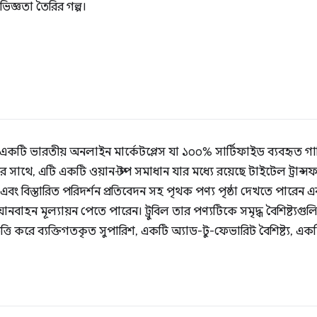
ভিজ্ঞতা তৈরির গল্প।
হল একটি ভারতীয় অনলাইন মার্কেটপ্লেস যা ১০০% সার্টিফাইড ব্যবহৃত গাড
ীর সাথে, এটি একটি ওয়ান-স্টপ সমাধান যার মধ্যে রয়েছে টাইটেল ট্রান্
ছবি এবং বিস্তারিত পরিদর্শন প্রতিবেদন সহ পৃথক পণ্য পৃষ্ঠা দেখতে পারেন
য্যে যানবাহন মূল্যায়ন পেতে পারেন। ট্রুবিল তার পণ্যটিকে সমৃদ্ধ বৈশিষ্ট্
িত্তি করে ব্যক্তিগতকৃত সুপারিশ, একটি অ্যাড-টু-ফেভারিট বৈশিষ্ট্য, একট