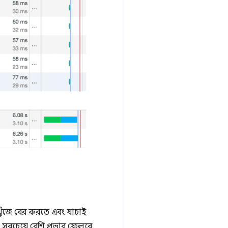
ুঁজে বের করতে এবং যাচাই
 সবচেয়ে বেশি প্রভাব ফেলবে,