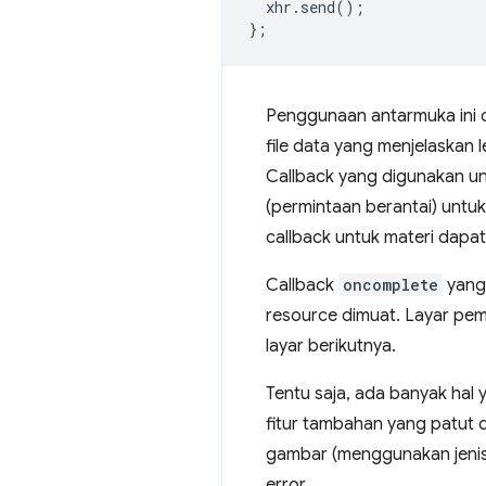
xhr
.
send
();
};
Penggunaan antarmuka ini c
file data yang menjelaskan l
Callback yang digunakan un
(permintaan berantai) untuk
callback untuk materi dapa
Callback
oncomplete
yang 
resource dimuat. Layar pem
layar berikutnya.
Tentu saja, ada banyak hal
fitur tambahan yang patut
gambar (menggunakan jenis
error.