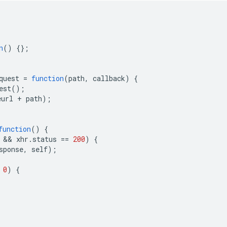
n
()
{};
quest
=
function
(
path
,
callback
)
{
est
();
eurl
+
path
);
function
()
{
 && 
xhr
.
status
==
200
)
{
sponse
,
self
);
0
)
{