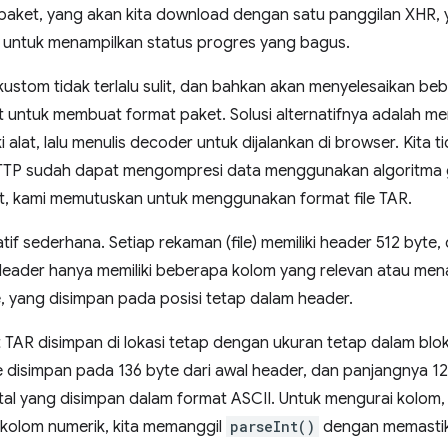
u paket, yang akan kita download dengan satu panggilan XHR, 
 untuk menampilkan status progres yang bagus.
ustom tidak terlalu sulit, dan bahkan akan menyelesaikan be
untuk membuat format paket. Solusi alternatifnya adalah m
 alat, lalu menulis decoder untuk dijalankan di browser. Kita
HTTP sudah dapat mengompresi data menggunakan algoritma g
ut, kami memutuskan untuk menggunakan format file TAR.
if sederhana. Setiap rekaman (file) memiliki header 512 byte, 
 Header hanya memiliki beberapa kolom yang relevan atau menar
e, yang disimpan pada posisi tetap dalam header.
TAR disimpan di lokasi tetap dengan ukuran tetap dalam blok
ile disimpan pada 136 byte dari awal header, dan panjangnya 
al yang disimpan dalam format ASCII. Untuk mengurai kolom,
k kolom numerik, kita memanggil
parseInt()
dengan memastik