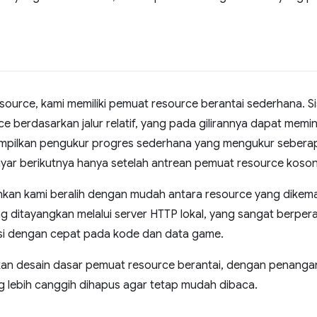
esource, kami memiliki pemuat resource berantai sederhana. 
e berdasarkan jalur relatif, yang pada gilirannya dapat memi
pilkan pengukur progres sederhana yang mengukur seberap
layar berikutnya hanya setelah antrean pemuat resource koso
nkan kami beralih dengan mudah antara resource yang dikem
ng ditayangkan melalui server HTTP lokal, yang sangat berp
asi dengan cepat pada kode dan data game.
n desain dasar pemuat resource berantai, dengan penanga
lebih canggih dihapus agar tetap mudah dibaca.