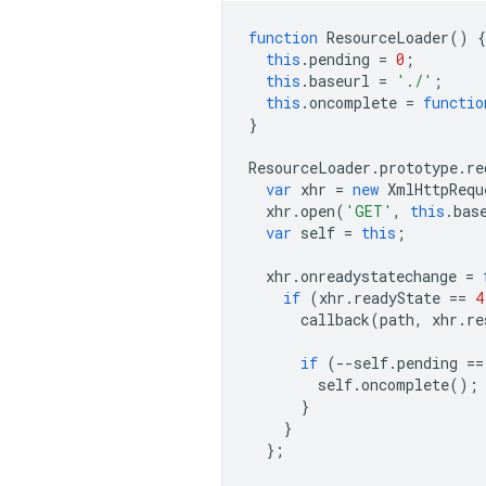
function
ResourceLoader
()
{
this
.
pending
=
0
;
this
.
baseurl
=
'./'
;
this
.
oncomplete
=
functio
}
ResourceLoader
.
prototype
.
re
var
xhr
=
new
XmlHttpRequ
xhr
.
open
(
'GET'
,
this
.
bas
var
self
=
this
;
xhr
.
onreadystatechange
=
if
(
xhr
.
readyState
==
4
callback
(
path
,
xhr
.
re
if
(
--
self
.
pending
==
self
.
oncomplete
();
}
}
};