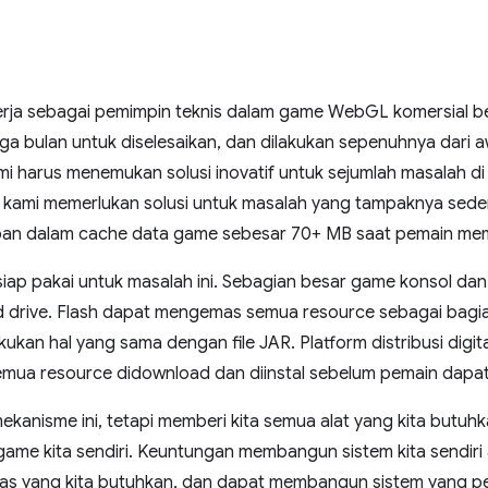
kerja sebagai pemimpin teknis dalam game WebGL komersial 
ga bulan untuk diselesaikan, dan dilakukan sepenuhnya dari a
harus menemukan solusi inovatif untuk sejumlah masalah d
s, kami memerlukan solusi untuk masalah yang tampaknya sed
n dalam cache data game sebesar 70+ MB saat pemain me
si siap pakai untuk masalah ini. Sebagian besar game konsol d
d drive. Flash dapat mengemas semua resource sebagai bagian 
kan hal yang sama dengan file JAR. Platform distribusi digit
mua resource didownload dan diinstal sebelum pemain dapa
ekanisme ini, tetapi memberi kita semua alat yang kita but
ame kita sendiri. Keuntungan membangun sistem kita sendiri
litas yang kita butuhkan, dan dapat membangun sistem yang p