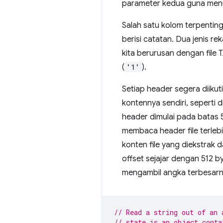
parameter kedua guna menun
Salah satu kolom terpenting 
berisi catatan. Dua jenis re
kita berurusan dengan file T
(
'1'
).
Setiap header segera diikuti 
kontennya sendiri, seperti 
header dimulai pada batas 5
membaca header file terleb
konten file yang diekstrak
offset sejajar dengan 512 
mengambil angka terbesarny
// Read a string out of an 
// state is an object conta