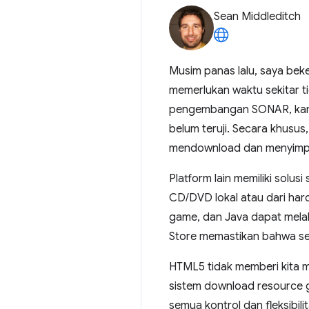
Sean Middleditch
Musim panas lalu, saya be
memerlukan waktu sekitar ti
pengembangan SONAR, kami 
belum teruji. Secara khusu
mendownload dan menyimpa
Platform lain memiliki solu
CD/DVD lokal atau dari har
game, dan Java dapat melaku
Store memastikan bahwa se
HTML5 tidak memberi kita m
sistem download resource g
semua kontrol dan fleksibi