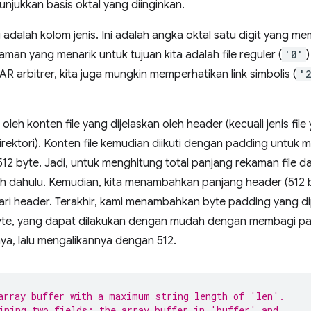
jukkan basis oktal yang diinginkan.
adalah kolom jenis. Ini adalah angka oktal satu digit yang memb
kaman yang menarik untuk tujuan kita adalah file reguler (
'0'
)
AR arbitrer, kita juga mungkin memperhatikan link simbolis (
'
oleh konten file yang dijelaskan oleh header (kecuali jenis file
direktori). Konten file kemudian diikuti dengan padding untuk
12 byte. Jadi, untuk menghitung total panjang rekaman file dal
ih dahulu. Kemudian, kita menambahkan panjang header (512
 dari header. Terakhir, kami menambahkan byte padding yang 
byte, yang dapat dilakukan dengan mudah dengan membagi pan
a, lalu mengalikannya dengan 512.
array buffer with a maximum string length of 'len'.
ining two fields: the array buffer in 'buffer' and