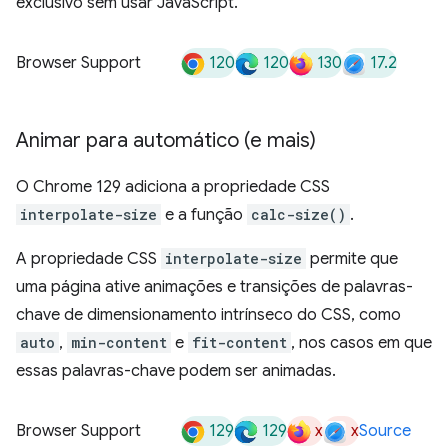
exclusivo sem usar JavaScript.
120
120
130
17.2
Browser Support
Animar para automático (e mais)
O Chrome 129 adiciona a propriedade CSS
interpolate-size
e a função
calc-size()
.
A propriedade CSS
interpolate-size
permite que
uma página ative animações e transições de palavras-
chave de dimensionamento intrínseco do CSS, como
auto
,
min-content
e
fit-content
, nos casos em que
essas palavras-chave podem ser animadas.
129
129
x
x
Browser Support
Source