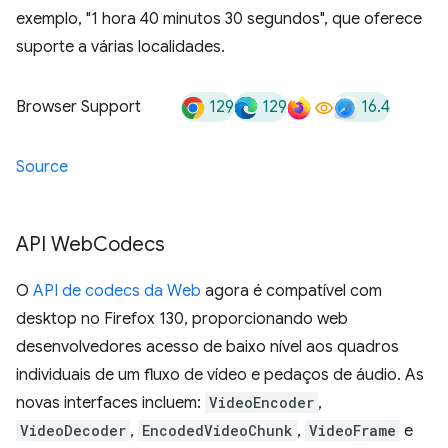
exemplo, "1 hora 40 minutos 30 segundos", que oferece
suporte a várias localidades.
129
129
16.4
Browser Support
Source
API Web
Codecs
O
API de codecs da Web
agora é compatível com
desktop no Firefox 130, proporcionando web
desenvolvedores acesso de baixo nível aos quadros
individuais de um fluxo de vídeo e pedaços de áudio. As
novas interfaces incluem:
VideoEncoder
,
VideoDecoder
,
EncodedVideoChunk
,
VideoFrame
e