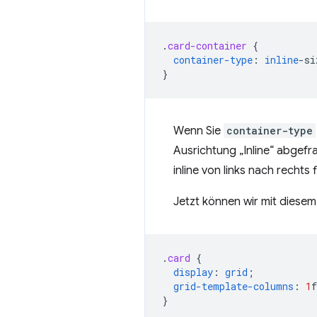
.
card-container
{
container-type
:
inline
-
si
}
Wenn Sie
container-type
Ausrichtung „Inline“ abgefra
inline von links nach rechts f
Jetzt können wir mit diesem
.
card
{
display
:
grid
;
grid-template-columns
:
1
f
}