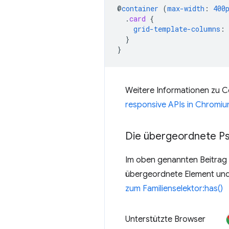
@
container
(
max-width
:
400
.
card
{
grid-template-columns
:
}
}
Weitere Informationen zu C
responsive APIs in Chromiu
Die übergeordnete Ps
Im oben genannten Beitrag
übergeordnete Element und
zum Familienselektor:has()
Unterstützte Browser