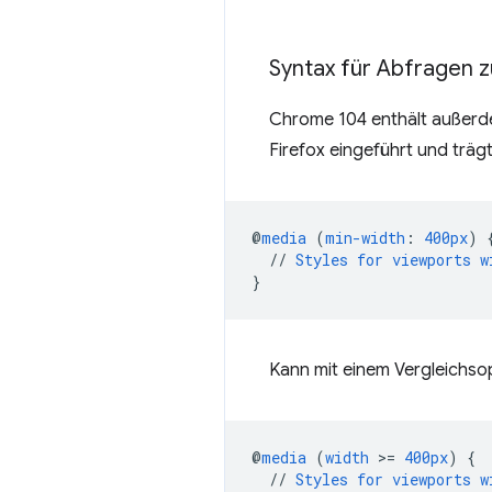
Syntax für Abfragen 
Chrome 104 enthält außer
Firefox eingeführt und träg
@
media
(
min-width
:
400px
)
//
Styles
for
viewports
w
}
Kann mit einem Vergleichso
@
media
(
width
>
=
400px
)
{
//
Styles
for
viewports
w