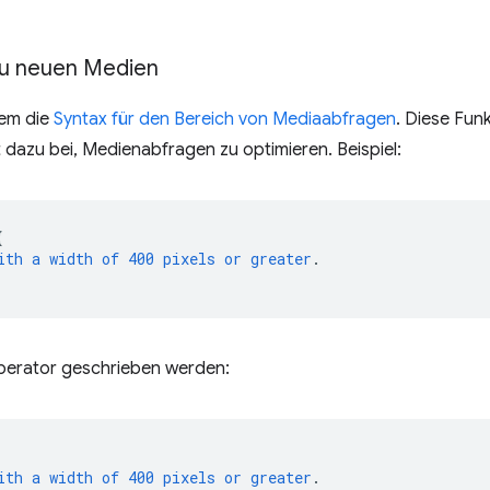
zu neuen Medien
dem die
Syntax für den Bereich von Mediaabfragen
. Diese Fun
t dazu bei, Medienabfragen zu optimieren. Beispiel:
{
ith
a
width
of
400
pixels
or
greater
.
perator geschrieben werden:
ith
a
width
of
400
pixels
or
greater
.