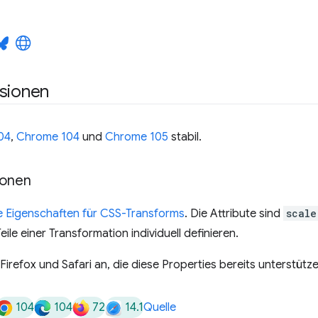
rsionen
104
,
Chrome 104
und
Chrome 105
stabil.
ionen
e Eigenschaften für CSS-Transforms
. Die Attribute sind
scale
ile einer Transformation individuell definieren.
irefox und Safari an, die diese Properties bereits unterstütze
104
104
72
14.1
Quelle