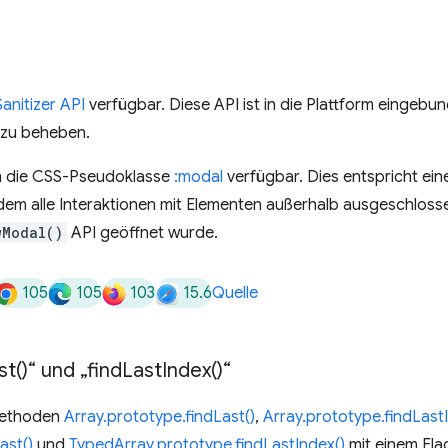
Sanitizer API
verfügbar. Diese API ist in die Plattform eingebu
 zu beheben.
m die CSS-Pseudoklasse
:modal
verfügbar. Dies entspricht ein
dem alle Interaktionen mit Elementen außerhalb ausgeschlosse
wModal()
API geöffnet wurde.
105
105
103
15.6
Quelle
st(
)“ und „
find
Last
Index(
)“
 Methoden
Array.prototype.findLast()
,
Array.prototype.findLast
ast()
und
TypedArray.prototype.findLastIndex()
mit einem Flag