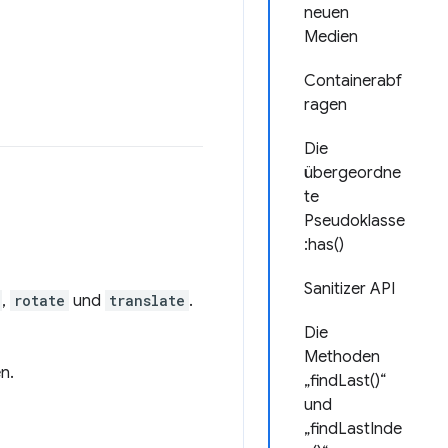
neuen
Medien
Containerabf
ragen
Die
übergeordne
te
Pseudoklasse
:has()
Sanitizer API
,
rotate
und
translate
.
Die
Methoden
n.
„findLast()“
und
„findLastInde