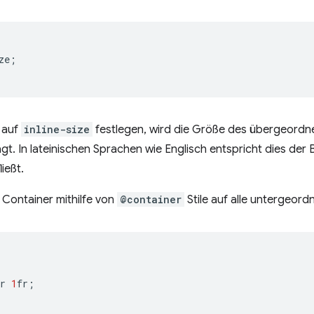
ze
;
auf
inline-size
festlegen, wird die Größe des übergeordne
gt. In lateinischen Sprachen wie Englisch entspricht dies der B
ließt.
 Container mithilfe von
@container
Stile auf alle untergeor
r
1
fr
;