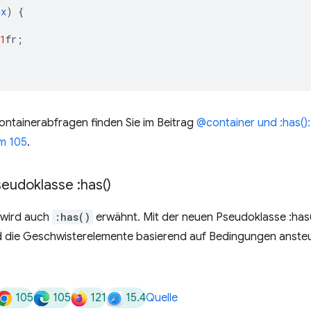
px
)
{
1
fr
;
ontainerabfragen finden Sie im Beitrag
@container und :has():
m 105
.
eudoklasse :
has(
)
 wird auch
:has()
erwähnt. Mit der neuen Pseudoklasse :has(
 die Geschwisterelemente basierend auf Bedingungen anste
105
105
121
15.4
Quelle