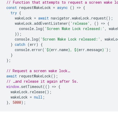
// Function that attempts to request a screen wake l
const
requestWakeLock
=
async
()
=
>
{
try
{
wakeLock
=
await
navigator
.
wakeLock
.
request
();
wakeLock
.
addEventListener
(
'release'
,
()
=
>
{
console
.
log
(
'Screen Wake Lock released:'
,
wake
});
console
.
log
(
'Screen Wake Lock released:'
,
wakeLo
}
catch
(
err
)
{
console
.
error
(
`
${
err
.
name
}
, 
${
err
.
message
}
`
);
}
};
// Request a screen wake lock…
await
requestWakeLock
();
// …and release it again after 5s.
window
.
setTimeout
(()
=
>
{
wakeLock
.
release
();
wakeLock
=
null
;
},
5000
);