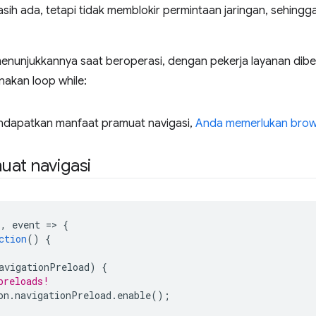
sih ada, tetapi tidak memblokir permintaan jaringan, sehin
menunjukkannya saat beroperasi, dengan pekerja layanan dib
akan loop while:
ndapatkan manfaat pramuat navigasi,
Anda memerlukan bro
uat navigasi
'
,
event
=
>
{
ction
()
{
avigationPreload
)
{
preloads!
on
.
navigationPreload
.
enable
();