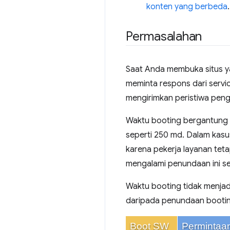
konten yang berbeda
.
Permasalahan
Saat Anda membuka situs y
meminta respons dari service
mengirimkan peristiwa peng
Waktu booting bergantung pa
seperti 250 md. Dalam kasus
karena pekerja layanan teta
mengalami penundaan ini ses
Waktu booting tidak menjad
daripada penundaan bootin
Boot SW
Permintaan