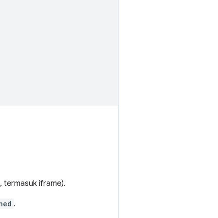
 termasuk iframe).
ned
.