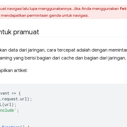
muat navigasi lalu lupa menggunakannya. Jika Anda menggunakan
fet
n mendapatkan permintaan ganda untuk navigasi.
ntuk pramuat
an data dari jaringan, cara tercepat adalah dengan memintan
ming yang berisi bagian dari cache dan bagian dari jaringan.
ilkan artikel:
event
=
>
{
.
request
.
url
);
L
(
url
);
include'
;