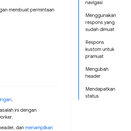
navigasi
engan membuat permintaan
Menggunakan
respons yang
sudah dimuat
Respons
kustom untuk
pramuat
Mengubah
header
Mendapatkan
status
ingan
.
asalah ini dengan
orker.
header, dan
menampilkan