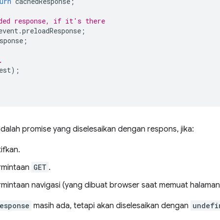
urn
cachedResponse
;
ded response, if it's there
event
.
preloadResponse
;
sponse
;
.
est
);
dalah promise yang diselesaikan dengan respons, jika:
ifkan.
rmintaan
GET
.
mintaan navigasi (yang dibuat browser saat memuat halaman,
esponse
masih ada, tetapi akan diselesaikan dengan
undefi