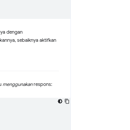
nya dengan
annya, sebaiknya aktifkan
lu
menggunakan
respons: