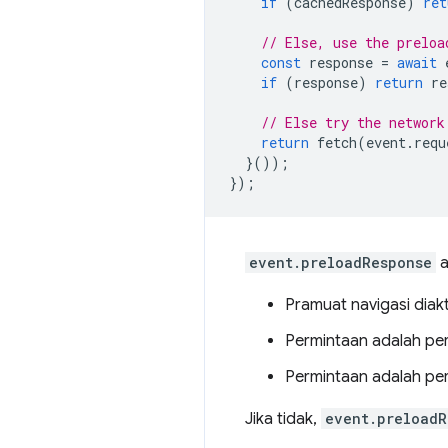
if
(
cachedResponse
)
ret
// Else, use the preloa
const
response
=
await
if
(
response
)
return
re
// Else try the network
return
fetch
(
event
.
requ
}());
});
event.preloadResponse
a
Pramuat navigasi diakt
Permintaan adalah pe
Permintaan adalah per
Jika tidak,
event.preloadR