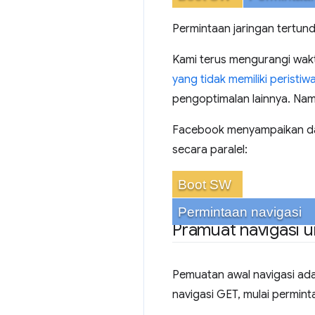
Permintaan jaringan tertund
Kami terus mengurangi wa
yang tidak memiliki peristi
pengoptimalan lainnya. Namu
Facebook menyampaikan dam
secara paralel:
Boot SW
Permintaan navigasi
Pramuat navigasi 
Pemuatan awal navigasi ad
navigasi GET, mulai permint