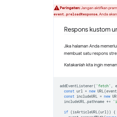
Peringatan:
Jangan aktifkan pra
, Anda aka
event.preloadResponse
Respons kustom u
Jika halaman Anda memerluk
membuat satu respons strea
Katakanlah kita ingin menamp
addEventListener
(
'fetch'
,
const
url
=
new
URL
(
event
const
includeURL
=
new
UR
includeURL
.
pathname
+=
'
if
(
isArticleURL
(
url
))
{