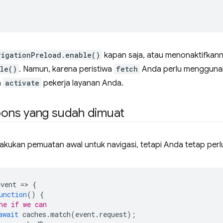
vigationPreload.enable()
kapan saja, atau menonaktifkan
le()
. Namun, karena peristiwa
fetch
Anda perlu menggunak
a
activate
pekerja layanan Anda.
ons yang sudah dimuat
kukan pemuatan awal untuk navigasi, tetapi Anda tetap per
event
=
>
{
unction
()
{
he if we can
await
caches
.
match
(
event
.
request
);