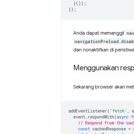
}());
});
Anda dapat memanggil
na
navigationPreload.disab
dan nonaktifkan di peristiw
Menggunakan resp
Sekarang browser akan mela
addEventListener
(
'fetch'
,
event
.
respondWith
(
async
f
// Respond from the cac
const
cachedResponse
=