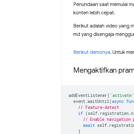
Penundaan saat memulai ma
konten lebih cepat.
Berikut adalah video yang 
md yang disengaja menggun
Berikut demonya
. Untuk me
Mengaktifkan pram
addEventListener
(
'activate
event
.
waitUntil
(
async
fun
// Feature-detect
if
(
self
.
registration
.
n
// Enable navigation 
await
self
.
registrati
}