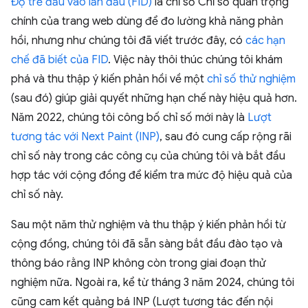
Độ trễ đầu vào lần đầu (FID)
là chỉ số Chỉ số quan trọng
chính của trang web dùng để đo lường khả năng phản
hồi, nhưng như chúng tôi đã viết trước đây, có
các hạn
chế đã biết của FID
. Việc này thôi thúc chúng tôi khám
phá và thu thập ý kiến phản hồi về một
chỉ số thử nghiệm
(sau đó) giúp giải quyết những hạn chế này hiệu quả hơn.
Năm 2022, chúng tôi công bố chỉ số mới này là
Lượt
tương tác với Next Paint (INP)
, sau đó cung cấp rộng rãi
chỉ số này trong các công cụ của chúng tôi và bắt đầu
hợp tác với cộng đồng để kiểm tra mức độ hiệu quả của
chỉ số này.
Sau một năm thử nghiệm và thu thập ý kiến phản hồi từ
cộng đồng, chúng tôi đã sẵn sàng bắt đầu đào tạo và
thông báo rằng INP không còn trong giai đoạn thử
nghiệm nữa. Ngoài ra, kể từ tháng 3 năm 2024, chúng tôi
cũng cam kết quảng bá INP (Lượt tương tác đến nội