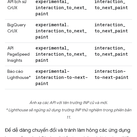
experimental
_
interaction
_
API lịch sử
interaction
_
to
_
next
_
to
_
next
_
paint
CrUX
paint
experimental
.
interaction
_
BigQuery
interaction
_
to
_
next
_
to
_
next
_
paint
CrUX
paint
experimental
_
interaction
_
API
interaction
_
to
_
next
_
to
_
next
_
paint
PageSpeed
paint
Insights
experimental-
interaction-
Báo cáo
interaction-to-next-
to-next-paint
Lighthouse*
paint
Ánh xạ các API với tên trường INP cũ và mới.
* Lighthouse sẽ ngừng sử dụng trường INP thử nghiệm trong phiên bản
11.
Để dễ dàng chuyển đổi và tránh làm hỏng các ứng dụng