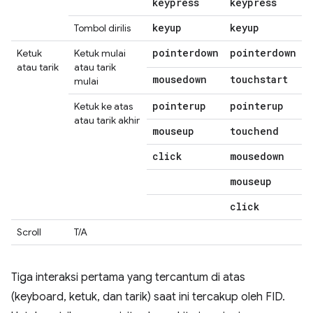
keypress
keypress
keyup
keyup
Tombol dirilis
pointerdown
pointerdown
Ketuk
Ketuk mulai
atau tarik
atau tarik
mousedown
touchstart
mulai
pointerup
pointerup
Ketuk ke atas
atau tarik akhir
mouseup
touchend
click
mousedown
mouseup
click
Scroll
T/A
Tiga interaksi pertama yang tercantum di atas
(keyboard, ketuk, dan tarik) saat ini tercakup oleh FID.