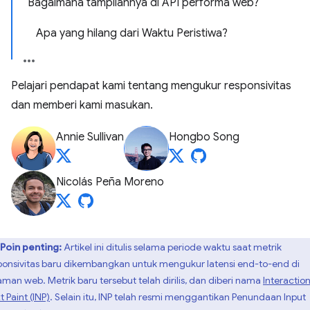
Bagaimana tampilannya di API performa web?
Apa yang hilang dari Waktu Peristiwa?
Pelajari pendapat kami tentang mengukur responsivitas
dan memberi kami masukan.
Annie Sullivan
Hongbo Song
Nicolás Peña Moreno
Poin penting:
Artikel ini ditulis selama periode waktu saat metrik
ponsivitas baru dikembangkan untuk mengukur latensi end-to-end di
aman web. Metrik baru tersebut telah dirilis, dan diberi nama
Interaction
 Paint (INP)
. Selain itu, INP telah resmi menggantikan Penundaan Input