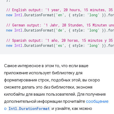
// English output: '1 year, 20 hours, 15 minutes, 35
new
Intl
.
DurationFormat
(
'en'
,
{
style
:
'long'
}).
fo
// German output: '1 Jahr, 20 Stunden, 15 Minuten un
new
Intl
.
DurationFormat
(
'de'
,
{
style
:
'long'
}).
fo
// Spanish output: '1 año, 20 horas, 15 minutos y 35
new
Intl
.
DurationFormat
(
'es'
,
{
style
:
'long'
}).
fo
Самое интересное в этом то, что если ваше
приложение использует библиотеку для
форматирования строк, подобных этой, вы скоро
сможете делать это
без
библиотеки, экономя
килобайты для ваших пользователей. Для получения
дополнительной информации прочитайте
сообщение
о
Intl.DurationFormat
и узнайте, как можно