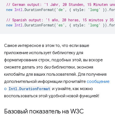
// German output: '1 Jahr, 20 Stunden, 15 Minuten un
new
Intl
.
DurationFormat
(
'de'
,
{
style
:
'long'
}).
fo
// Spanish output: '1 año, 20 horas, 15 minutos y 35
new
Intl
.
DurationFormat
(
'es'
,
{
style
:
'long'
}).
fo
Самое интересное в этом то, что если ваше
приложение использует библиотеку для
форматирования строк, подобных этой, вы вскоре
сможете делать это
без
библиотеки, экономя
килобайты для ваших пользователей. Для получения
дополнительной информации прочитайте
сообщение
о
Intl.DurationFormat
и узнайте, как можно
воспользоваться этой удобной новой функцией!
Базовый показатель на W3C