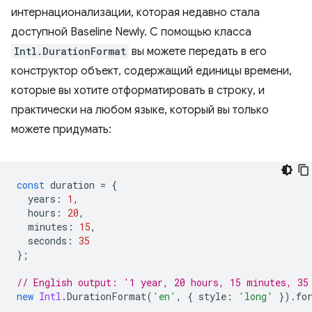
интернационализации, которая недавно стала
доступной Baseline Newly. С помощью класса
Intl.DurationFormat
вы можете передать в его
конструктор объект, содержащий единицы времени,
которые вы хотите отформатировать в строку, и
практически на любом языке, который вы только
можете придумать:
const
duration
=
{
years
:
1
,
hours
:
20
,
minutes
:
15
,
seconds
:
35
};
// English output: '1 year, 20 hours, 15 minutes, 35
new
Intl
.
DurationFormat
(
'en'
,
{
style
:
'long'
}).
fo