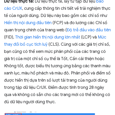
Dữ liệu thực tế:
Dữ liệu thực tế, lấy từ tập dữ liệu
báo
cáo CrUX
, cung cấp thông tin chi tiết về trải nghiệm thực
tế của người dùng. Dữ liệu này bao gồm các chỉ số như
Hiển thị nội dung đầu tiên
(FCP) và đo lường các Chỉ số
quan trọng chính của trang web (
Độ trễ đầu vào đầu tiên
(FID),
Thời gian hiển thị nội dung lớn nhất
(LCP) và
Mức
thay đổi bố cục tích luỹ
(CLS). Cùng với các giá trị chỉ số,
bạn cũng có thể xem mức phân phối của các trang có
giá trị của một chỉ số cụ thể là Tốt, Cần cải thiện hoặc
Không tốt, được biểu thị tương ứng bằng các thanh màu
xanh lục, màu hổ phách và màu đỏ. Phân phối và điểm số
được hiển thị dựa trên số lượt tải trang của người dùng
trong tập dữ liệu CrUX. Điểm được tính trong 28 ngày
qua và không có sẵn cho các trang mới có thể không có
đủ dữ liệu người dùng thực.