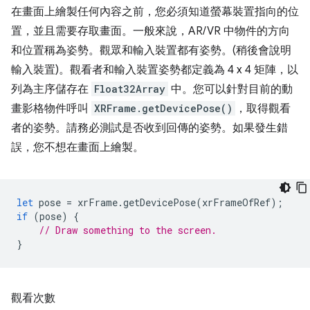
在畫面上繪製任何內容之前，您必須知道螢幕裝置指向的位
置，並且需要存取畫面。一般來說，AR/VR 中物件的方向
和位置稱為姿勢。觀眾和輸入裝置都有姿勢。(稍後會說明
輸入裝置)。觀看者和輸入裝置姿勢都定義為 4 x 4 矩陣，以
列為主序儲存在
Float32Array
中。您可以針對目前的動
畫影格物件呼叫
XRFrame.getDevicePose()
，取得觀看
者的姿勢。請務必測試是否收到回傳的姿勢。如果發生錯
誤，您不想在畫面上繪製。
let
pose
=
xrFrame
.
getDevicePose
(
xrFrameOfRef
);
if
(
pose
)
{
// Draw something to the screen.
}
觀看次數