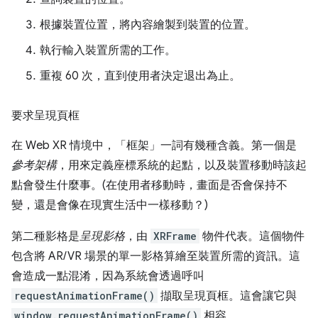
根據裝置位置，將內容繪製到裝置的位置。
執行輸入裝置所需的工作。
重複 60 次，直到使用者決定退出為止。
要求呈現頁框
在 Web XR 情境中，「框架」一詞有幾種含義。第一個是
參考架構
，用來定義座標系統的起點，以及裝置移動時該起
點會發生什麼事。(在使用者移動時，畫面是否會保持不
變，還是會像在現實生活中一樣移動？)
第二種影格是
呈現影格
，由
XRFrame
物件代表。這個物件
包含將 AR/VR 場景的單一影格算繪至裝置所需的資訊。這
會造成一點混淆，因為系統會透過呼叫
requestAnimationFrame()
擷取呈現頁框。這會讓它與
window.requestAnimationFrame()
相容。