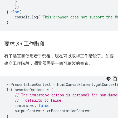
}
})
}
else
{
console
.
log
(
"This browser does not support the W
}
要求 XR 工作階段
有了裝置和使用者手勢後，現在可以取得工作階段了。如要
建立工作階段，瀏覽器需要一個可繪製的畫布。
xrPresentationContext
=
htmlCanvasElement
.
getContext
let
sessionOptions
=
{
// The immersive option is optional for non-imme
//   defaults to false.
immersive
:
false
,
outputContext
:
xrPresentationContext
}