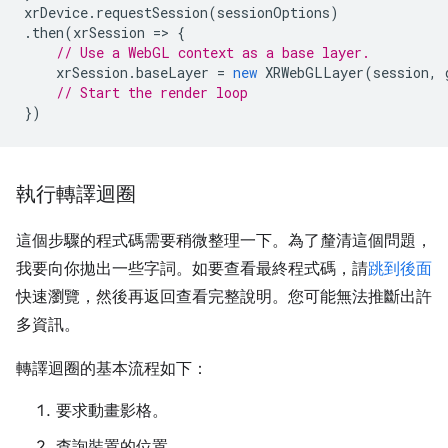
xrDevice
.
requestSession
(
sessionOptions
)
.
then
(
xrSession
=
>
{
// Use a WebGL context as a base layer.
xrSession
.
baseLayer
=
new
XRWebGLLayer
(
session
,
// Start the render loop
})
執行轉譯迴圈
這個步驟的程式碼需要稍微整理一下。為了釐清這個問題，
我要向你拋出一些字詞。如要查看最終程式碼，請
跳到後面
快速瀏覽，然後再返回查看完整說明。您可能無法推斷出許
多資訊。
轉譯迴圈的基本流程如下：
要求動畫影格。
查詢裝置的位置。