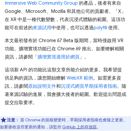
Immersive Web Community Group
的產品，後者有來自
Google、Microsoft、Mozilla 和其他公司的貢獻者。「X」
在 XR 中是一種代數變數，代表沉浸式體驗的範圍。這項功
能可在前述的
來源試用
中使用，也可以透過
polyfill
使用。
本文最初發布於 Chrome 67 Beta 版期間，當時僅啟用 VR
功能。擴增實境功能已在 Chrome 69 推出。如要瞭解相關
資訊，請參閱「
擴增實境適用於網頁
」。
這項新 API 的功能比這類文章所能介紹的更多。我希望提
供足夠的資訊，讓您開始瞭解
WebXR 範例
。如需更多資
訊，請參閱
原始說明文件
和
沉浸式網頁早期採用者指南
。隨
著來源試驗的進展，我會擴大後者的範圍。歡迎提出問題或
提交拉取要求。
注意：
當 Chrome 的規格變更時，早期採用者指南也會隨之更新。
如要接收這些更新的通知，請監控
GitHub 上的存放區
。