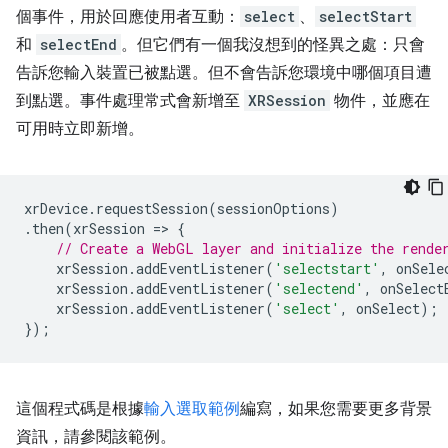
個事件，用於回應使用者互動：
select
、
selectStart
和
selectEnd
。但它們有一個我沒想到的怪異之處：只會
告訴您輸入裝置已被點選。但不會告訴您環境中哪個項目遭
到點選。事件處理常式會新增至
XRSession
物件，並應在
可用時立即新增。
xrDevice
.
requestSession
(
sessionOptions
)
.
then
(
xrSession
=
>
{
// Create a WebGL layer and initialize the rende
xrSession
.
addEventListener
(
'selectstart'
,
onSele
xrSession
.
addEventListener
(
'selectend'
,
onSelect
xrSession
.
addEventListener
(
'select'
,
onSelect
);
});
這個程式碼是根據
輸入選取範例
編寫，如果您需要更多背景
資訊，請參閱該範例。