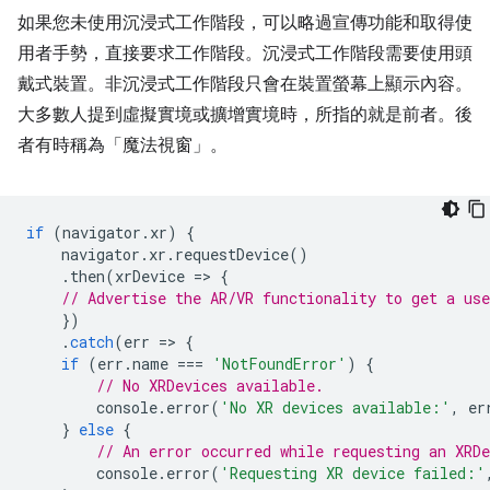
如果您未使用沉浸式工作階段，可以略過宣傳功能和取得使
用者手勢，直接要求工作階段。沉浸式工作階段需要使用頭
戴式裝置。非沉浸式工作階段只會在裝置螢幕上顯示內容。
大多數人提到虛擬實境或擴增實境時，所指的就是前者。後
者有時稱為「魔法視窗」。
if
(
navigator
.
xr
)
{
navigator
.
xr
.
requestDevice
()
.
then
(
xrDevice
=
>
{
// Advertise the AR/VR functionality to get a use
})
.
catch
(
err
=
>
{
if
(
err
.
name
===
'NotFoundError'
)
{
// No XRDevices available.
console
.
error
(
'No XR devices available:'
,
er
}
else
{
// An error occurred while requesting an XRDe
console
.
error
(
'Requesting XR device failed:'