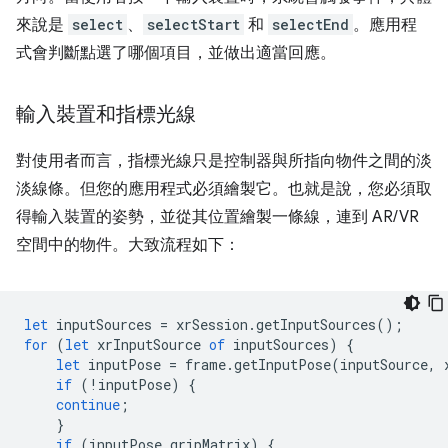
來說是
select
、
selectStart
和
selectEnd
。應用程
式會判斷點選了哪個項目，並做出適當回應。
輸入裝置和指標光線
對使用者而言，指標光線只是控制器與所指向物件之間的淡
淡線條。但您的應用程式必須繪製它。也就是說，您必須取
得輸入裝置的姿勢，並從其位置繪製一條線，連到 AR/VR
空間中的物件。大致流程如下：
let
inputSources
=
xrSession
.
getInputSources
();
for
(
let
xrInputSource
of
inputSources
)
{
let
inputPose
=
frame
.
getInputPose
(
inputSource
,
if
(
!
inputPose
)
{
continue
;
}
if
(
inputPose
.
gripMatrix
)
{