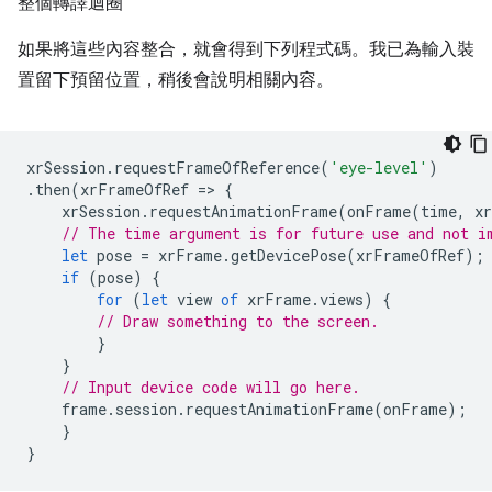
整個轉譯迴圈
如果將這些內容整合，就會得到下列程式碼。我已為輸入裝
置留下預留位置，稍後會說明相關內容。
xrSession
.
requestFrameOfReference
(
'eye-level'
)
.
then
(
xrFrameOfRef
=
>
{
xrSession
.
requestAnimationFrame
(
onFrame
(
time
,
x
// The time argument is for future use and not i
let
pose
=
xrFrame
.
getDevicePose
(
xrFrameOfRef
);
if
(
pose
)
{
for
(
let
view
of
xrFrame
.
views
)
{
// Draw something to the screen.
}
}
// Input device code will go here.
frame
.
session
.
requestAnimationFrame
(
onFrame
);
}
}