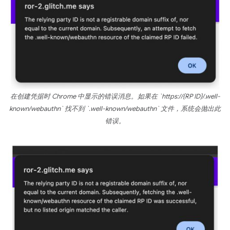
在创建凭据时 Chrome 中显示的错误消息。如果在 `https://{RP ID}/.well-
known/webauthn` 找不到 `.well-known/webauthn` 文件，系统会抛出此
错误。