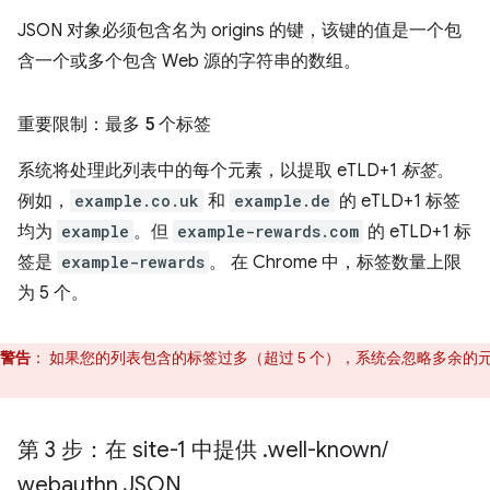
JSON 对象必须包含名为 origins 的键，该键的值是一个包
含一个或多个包含 Web 源的字符串的数组。
重要限制：最多 5 个标签
系统将处理此列表中的每个元素，以提取 eTLD+1
标签
。
例如，
example.co.uk
和
example.de
的 eTLD+1 标签
均为
example
。但
example-rewards.com
的 eTLD+1 标
签是
example-rewards
。 在 Chrome 中，标签数量上限
为 5 个。
警告
：
如果您的列表包含的标签过多（超过 5 个），系统会忽略多余的
。
第 3 步：在 site-1 中提供
.
well-known
/
webauthn JSON