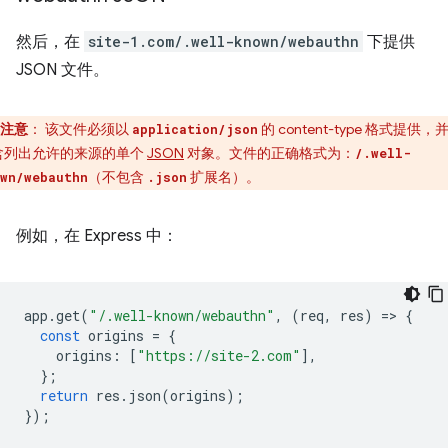
然后，在
site-1.com/.well-known/webauthn
下提供
JSON 文件。
注意
：
该文件必须以
的 content-type 格式提供，
application/json
含列出允许的来源的单个
JSON
对象。文件的正确格式为：
/.well-
（不包含
扩展名）。
wn/webauthn
.json
例如，在 Express 中：
app
.
get
(
"/.well-known/webauthn"
,
(
req
,
res
)
=
>
{
const
origins
=
{
origins
:
[
"https://site-2.com"
],
};
return
res
.
json
(
origins
);
});