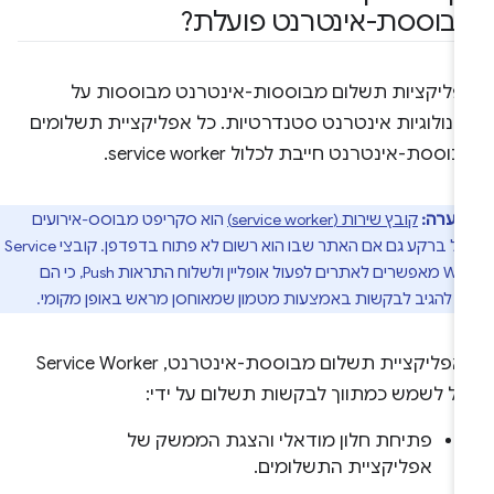
בוססת-אינטרנט פועלת?
פליקציות תשלום מבוססות-אינטרנט מבוססות על
כנולוגיות אינטרנט סטנדרטיות. כל אפליקציית תשלומים
וססת-אינטרנט חייבת לכלול service worker.
הערה:
קובץ שירות (service worker)
הוא סקריפט מבוסס-אירועים
שפועל ברקע גם אם האתר שבו הוא רשום לא פתוח בדפדפן. קובצי Service
Worker מאפשרים לאתרים לפעול אופליין ולשלוח התראות Push, כי הם
ים להגיב לבקשות באמצעות מטמון שמאוחסן מראש באופן מקומי.
באפליקציית תשלום מבוססת-אינטרנט, Service Worker
כול לשמש כמתווך לבקשות תשלום על ידי:
פתיחת חלון מודאלי והצגת הממשק של
אפליקציית התשלומים.