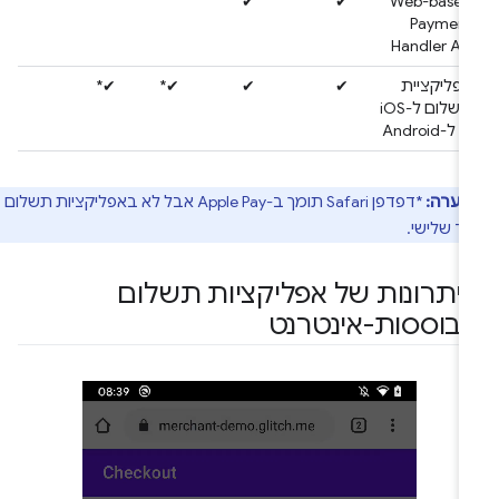
✔
✔
Web-based
Payment
Handler API
אפליקציית
✔
✔
✔*
✔*
תשלום ל-iOS
או ל-Android
הערה:
*דפדפן Safari תומך ב-Apple Pay אבל לא באפליקציות תשלום
ד שלישי.
יתרונות של אפליקציות תשלום
בוססות-אינטרנט