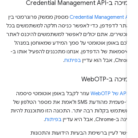
ה ב-Credential Management API
Credential Management AP
מספק ממשק פרוגרמטי בין
אתר לדפדפן, כדי לאפשר כניסה חלקה למשתמשים בכל
מכשירים. אתם יכולים לאפשר למשתמשים להיכנס לאתר
לכם באופן אוטומטי על סמך המידע שמאוחסן במנהל
סיסמאות של הדפדפן. אנחנו מתכננים להפעיל אותו ב-
Chr, אבל הוא עדיין
בפיתוח
.
יכה ב-Web
OTP
ל WebOTP
עוזר לקבל באופן אוטומטי סיסמה
חד-פעמית מהודעת SMS ולאמת את מספר הטלפון של
משתמש בקלות רבה יותר. התכונה הזו מתוכננת להיות
ה ב-Chrome, אבל היא עדיין
בפיתוח
.
פשר לעיין ברשימת הבעיות הידועות והתכונות