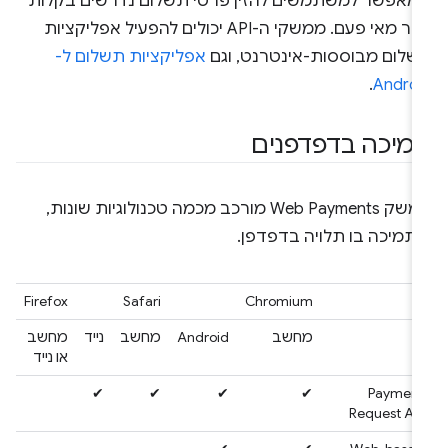
מאפשר למשתמשים להזין פרטי תשלום נדרשים בקלות
יותר מאי פעם. ממשקי ה-API יכולים להפעיל אפליקציות
שלום מבוססות-אינטרנט, וגם
אפליקציות תשלום ל-
.
Androi
מיכה בדפדפנים
ממשק Web Payments מורכב מכמה טכנולוגיות שונות,
התמיכה בו תלויה בדפדפן.
Firefox
Safari
Chromium
מחשב
Android
מחשב
נייד
מחשב
או נייד
✔
✔
✔
✔
Payment
Request API