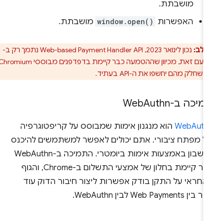
מושבתת.
האפשרות
window.open()
מושבתת.
 לב:
נכון לינואר 2023, Web-based Payment Handler API נתמך רק ב-
Chrome. עם זאת, מכיוון שההטמעה כבר קיימת בדפדפנים מבוססי Chromium,
 שחלק מהם יחשפו את ה-API בעתיד.
יכה ב-Web
Authn
WebAuth
הוא מנגנון אימות שמבוסס על קריפטוגרפיה
ל מפתח ציבורי. אתם יכולים לאפשר למשתמשים להיכנס
לחשבון באמצעות אימות ביומטרי. התמיכה ב-WebAuthn
כבר קיימת בחלון של אמצעי התשלום ב-Chrome, והגוף
אחראי על התקן בודק אפשרות ליצור חיבור הדוק עוד
בין Web Payments לבין WebAuthn.