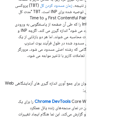
از دارد. در نتیجه،
زمان مسدود کردن کل
(TBT) پروکسی
آزمایشگاهی توصیه شده برای INP است. TBT "مدت کل
زمان بین First Contentful Paint و Time to
Interactive را که طی آن صفحه از پاسخگویی به ورودی
کاربر مسدود می شود" اندازه گیری می کند. اگرچه INP و
TBT متفاوت محاسبه می شوند، اما هر دو بازتابی از یک
ته اصلی مسدود شده در طول فرآیند بوت استرپ
تند. هنگامی که رشته اصلی مسدود می شود، مرورگر
 پاسخ به تعاملات کاربر با تاخیر مواجه می شود.
ازی
از این ابزارها می توان برای جمع آوری اندازه گیری های آزمایشگاهی Web
Chrome DevTools
Core Web Vitals را برای یک
حه معین در نمای سنجه‌های زنده پانل عملکرد
دازه‌گیری و گزارش می‌کند. این نما هنگام ایجاد تغییرات