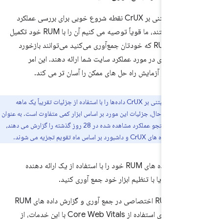
اگرچه ابزارهای مبتنی بر CrUX نقطه شروع خوبی برای بررسی عملکرد
Web Vitals هستند، ما قویاً توصیه می کنیم آن را با RUM خود تکمیل
کنید. داده‌های RUM که خودتان جمع‌آوری می‌کنید می‌توانند بازخورد
 فوری‌تری در مورد عملکرد سایت شما ارائه دهند. این امر
مسائل و آزمایش راه حل های ممکن را آسان تر می کند.
منابع داده مبتنی بر CrUX داده‌ها را با استفاده از جزئیات تقریباً یک ماهه
د - با این حال، جزئیات این مورد بر اساس ابزار کمی متفاوت است. به عنوان
مثال، PSI و کنسول جستجو عملکرد مشاهده شده در 28 روز گذشته را گزارش می دهند،
 داشبورد بر اساس ماه تقویم تجزیه می شوند.
شما می توانید داده های RUM خود را با استفاده از یک ارائه دهنده
ارائه دهندگان RUM اختصاصی در جمع آوری و گزارش داده های RUM
تخصص دارند. برای استفاده از Core Web Vitals با این خدمات، از