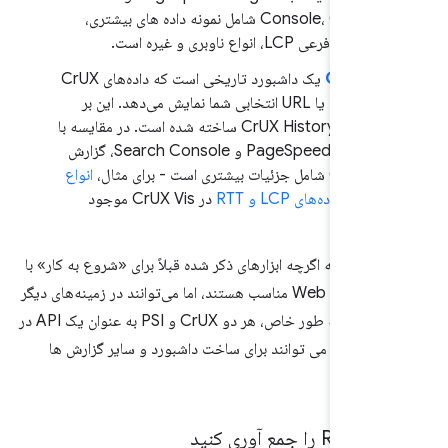
Console، CrUX Vis شامل نمونه داده های بیشتری،
های فرعی LCP، انواع ناوبری و غیره است.
CrUX V
یک داشبورد تاریخی است که داده‌های CrUX
را برای مبدا یا URL انتخابی شما نمایش می‌دهد. این بر
روی CrUX History API ساخته شده است. در مقایسه با
PageSpeed ​​Insights و Search Console، گزارش
C شامل جزئیات بیشتری است - برای مثال،
انواع
وبری
و
داده‌های LCP و RTT
در CrUX Vis موجود
ت.
 است که اگرچه ابزارهای ذکر شده قبلاً برای «شروع به کار» با
اندازه‌گیری Web Vitals مناسب هستند، اما می‌توانند در زمینه‌های دیگر
نیز مفید باشند. به طور خاص، هر دو CrUX و PSI به عنوان یک API در
تند و می توانند برای ساخت داشبورد و سایر گزارش ها
شوند.
وری کنید