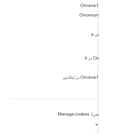
Chrome for Devel
ی‌های Chromium
ت موردی
 ها و نمایش ها
کردن
ب
Chrome for De در لینکدین
ریم خصوصی
Manage cookies