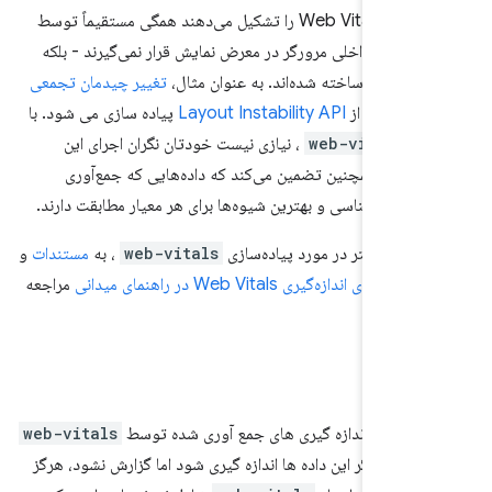
معیارهایی که Web Vitals را تشکیل می‌دهند همگی مستقیماً توسط
ی عملکرد داخلی مرورگر در معرض نمایش قرار نمی‌گیرند - بلکه
روی آنها ساخته شده‌اند. به عنوان مثال،
تغییر چیدمان تجمعی
 استفاده از
Layout Instability API
پیاده سازی می شود. با
ز
web-vitals
، نیازی نیست خودتان نگران اجرای این
باشید. همچنین تضمین می‌کند که داده‌هایی که جمع‌آوری
با روش‌شناسی و بهترین شیوه‌ها برای هر معیار مطابقت دارند.
اعات بیشتر در مورد پیاده‌سازی
web-vitals
، به
مستندات
و
ی اندازه‌گیری Web Vitals در راهنمای میدانی
مراجعه
اده ها
ت که اندازه گیری های جمع آوری شده توسط
web-vitals
دهید. اگر این داده ها اندازه گیری شود اما گزارش نشود، هرگز