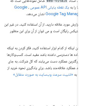
اهید دید. اسناد
web-vitals
شامل نمونه‌هایی است که
ل داده‌ها را به
یک نقطه پایانی API عمومی
،
Google
An
یا
Google Tag Manager
نشان می‌دهد.
 یک ابزار گزارش مورد علاقه دارید، از آن استفاده کنید. در غیر این
گل آنالیتیکس رایگان است و می توان از آن برای این منظور
رد.
نظر گرفتن اینکه از کدام ابزار استفاده کنید، فکر کردن به اینکه
اید به داده ها دسترسی داشته باشد مفید است. کسب‌وکارها
زمانی به بزرگترین عملکرد دست می‌یابند که کل شرکت، به جای
به بهبود عملکرد علاقه‌مند باشد. برای یادگیری نحوه خرید از
 مختلف، به
«تثبیت سرعت وب‌سایت به صورت متقابل»
نید.
اده ها