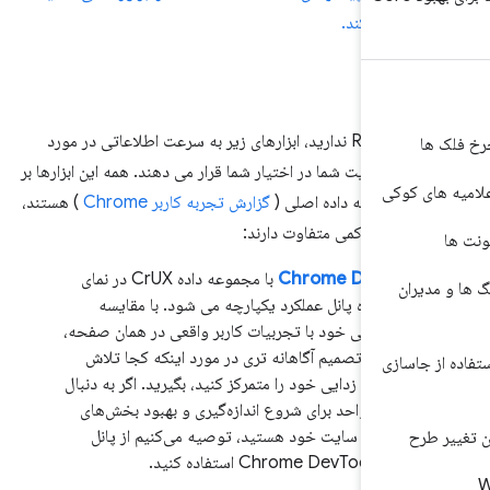
اده می‌کند.
ردن
اگر راه اندازی RUM ندارید، ابزارهای زیر به سرعت اطلاعاتی در مورد
قعی سایت شما در اختیار شما قرار می دهند. همه این ابزارها بر
 کوکی
 مجموعه داده اصلی (
گزارش تجربه کاربر Chrome
) هستند،
 استفاده کمی متفاوت دارند:
Chrome DevTool
با مجموعه داده CrUX در نمای
ان
ریک زنده پانل عملکرد یکپارچه می شود. با مقایسه
ربه محلی خود با تجربیات کاربر واقعی در همان صفحه،
 توانید تصمیم آگاهانه تری در مورد اینکه کجا تلاش
اسازی
ی اشکال زدایی خود را متمرکز کنید، بگیرید. اگر به دنبال
 اقدام واحد برای شروع اندازه‌گیری و بهبود بخش‌های
اتی وب سایت خود هستید، توصیه می‌کنیم از پانل
ح
Chrome DevTool استفاده کنید.