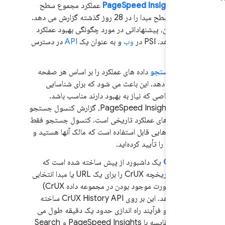
PageSpeed ​​Insights (PS
عملکرد مجموع سطح
صفحه و سطح مبدا را در 28 روز گذشته گزارش می دهد.
اوه بر این، پیشنهاداتی در مورد چگونگی بهبود عملکرد
ئه می دهد. PSI در
وب
و به عنوان یک
API
در دسترس
ت.
سول جستجو
داده های عملکرد را بر اساس هر صفحه
ارش می دهد. این باعث می شود که برای شناسایی
حات خاصی که نیاز به بهبود دارند مناسب باشد.
برخلاف PageSpeed ​​Insights، گزارش کنسول جستجو
مل داده‌های عملکرد تاریخی است. کنسول جستجو فقط
ای سایت‌هایی قابل استفاده است که مالک آنها هستید و
لکیت آنها را تأیید کرده‌اید.
CrUX V
یک داشبورد از پیش ساخته شده است که
داده‌های تاریخچه CrUX را برای یک URL یا مبدا انتخابی
شما (در صورت موجود بودن در مجموعه داده CrUX)
نشان می‌دهد. این بر روی CrUX History API ساخته
ه است و فرآیند راه اندازی حدود یک دقیقه طول می
کشد. در مقایسه با PageSpeed ​​Insights و Search