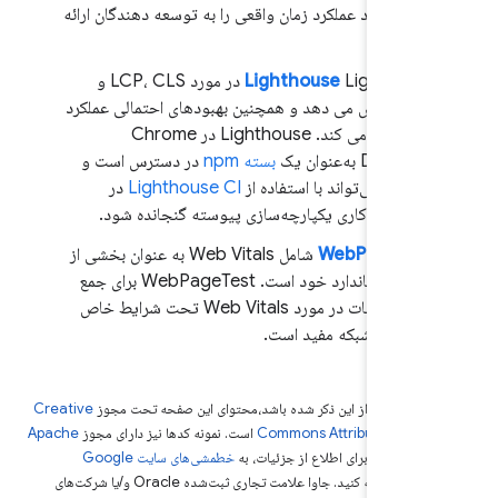
، بازخورد عملکرد زمان واقعی را به توسعه دهندگان ارائه
 دهد.
Lighthouse
Lighthouse در مورد LCP، CLS و
TBT گزارش می دهد و همچنین بهبودهای احتمالی عملکرد
را برجسته می کند. Lighthouse در Chrome
DevTo به‌عنوان یک
بسته npm
در دسترس است و
چنین می‌تواند با استفاده از
Lighthouse CI
در
یان‌های کاری یکپارچه‌سازی پیوسته گنجانده شود.
WebPageTes
شامل Web Vitals به عنوان بخشی از
گزارش استاندارد خود است. WebPageTest برای جمع
آوری اطلاعات در مورد Web Vitals تحت شرایط خاص
تگاه و شبکه مفید است.
دی که غیر از این ذکر شده باشد،‌محتوای این صفحه تحت مجوز
Creative
Commons Attribution 4.0
است. نمونه کدها نیز دارای مجوز
Apache
2.0
است. برای اطلاع از جزئیات، به
خطمشی‌های سایت Google
De‏
مراجعه کنید. جاوا علامت تجاری ثبت‌شده Oracle و/یا شرکت‌های