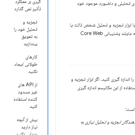
گیری بر عملکرد
فاده کنید و آنها را به گزارش‌های تحلیلی و داشبورد موجود خود
تأثیر نمی گذارد
تجزیه و
رهای Core Web Vitals (یا هر معیار سفارشی) با ابزار تجزیه و تحلیل شخص ثالث یا
تحلیل خود را
داخلی مورد بحث قرار می‌دهد. همچنین می تواند به عنوان راهنمای فروشندگان تجزیه و تحلیلی که مایلند پشتیبانی Core Web
به تعویق
بیندازید
کارهای
طولانی ایجاد
نکنید
اندازه گیری کنید. اگر ابزار تجزیه و
از API های
 پشتیبانی می کند، باید بتوانید هر یک از معیارهای Core Web Vitals را با استفاده از این مکانیسم اندازه گیری
غیر مسدود
کننده استفاده
کنید
 است:
بیش از آنچه
دهندگان تجزیه و تحلیل نیازی به
نیاز دارید
ردیابی نکنید