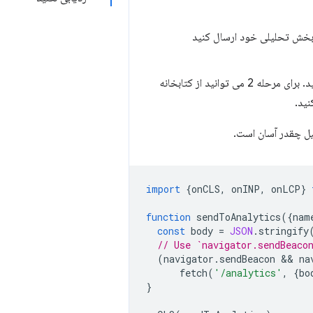
برای مراحل 1 و 3، می توانید برای دستورالعمل ها به مستندات ابزار تجزیه و تحلیل خود مراجعه کنید. برای مرحله 2 می توانید از کتابخانه
یل چقدر آسان است.
import
{
onCLS
,
onINP
,
onLCP
}
function
sendToAnalytics
({
nam
const
body
=
JSON
.
stringify
// Use `navigator.sendBeaco
(
navigator
.
sendBeacon
 && 
na
fetch
(
'/analytics'
,
{
bo
}