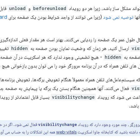
تواند مشکل ساز باشد، زیرا هر دو رویداد
beforeunload
و
unload
قابل
نها
توصیه نمی شود
(زیرا می توانند از واجد شرایط بودن یک صفحه برای
ard
ل طول عمر یک صفحه را ردیابی می‌کنند، بهتر است هر مقدار فعلی اندازه‌گیری
vis
ارسال کنید، هر زمان که وضعیت نمایان بودن صفحه به
hidden
تغییر 
صفحه به
hidden
- هیچ تضمینی وجود ندارد که هر اسکریپت در آن صفحه بتوا
 های تلفن همراه که در آن برنامه مرورگر خود را می توان بدون بازخوانی هی
 سیستم‌عامل‌های تلفن همراه معمولاً هنگام تعویض برگه‌ها، تعویض برنامه‌ها ی
vis
فعال می‌کنند. آنها همچنین هنگام بستن یک برگه یا پیمایش به صفحه جد
باعث می شود که رویداد
visibilitychange
بسیار قابل اعتمادتر از روید
باشد.
رورگر
، چند مورد وجود دارد که رویداد
فعال نمی شود. اگر در ح
visibilitychange
ه داشته باشید که کتابخانه جاوا اسکریپت
web-vitals
همه این اشکالات را به حساب می آور