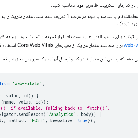
را در کد جاوا اسکریپت ظاهری خود محاسبه کنید.
شناسه با آنچه در مرحله 1 تعریف شده است، مقدار متریک را به بخش تحلیلی خود ارسال کنید
ورت لزوم)
.
web-vi
برای محاسبه مقدار هر یک از معیارهای Core Web Vitals استفاده کنید.
می دهد که ردیابی این معیارها در کد و ارسال آنها به یک سرویس تجزیه و تحل
from
'web-vitals'
;
e
,
value
,
id
})
{
({
name
,
value
,
id
});
n()` if available, falling back to `fetch()`.
vigator
.
sendBeacon
(
'/analytics'
,
body
))
||
dy
,
method
:
'POST'
,
keepalive
:
true
});