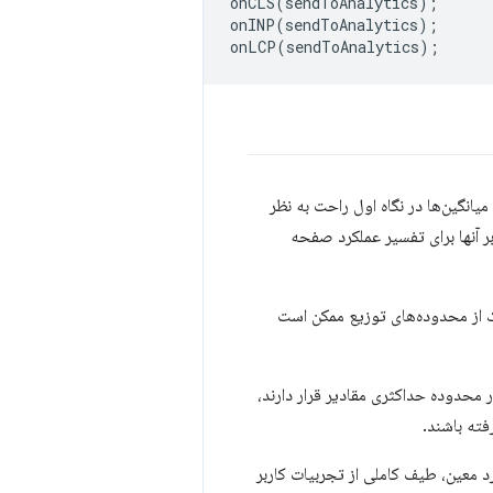
onCLS
(
sendToAnalytics
);
onINP
(
sendToAnalytics
);
onLCP
(
sendToAnalytics
);
یانگین‌ها در نگاه اول راحت به نظر
بر آنها برای تفسیر عملکرد صفحه
ک از محدوده‌های توزیع ممکن است
ر محدوده حداکثری مقادیر قرار دارند،
فته باشند.
 معین، طیف کاملی از تجربیات کاربر