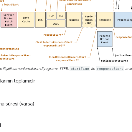
e ilişkili zamanlamaların diyagramı. TTFB,
startTime
ile
responseStart
aras
arının toplamıdır:
ma süresi (varsa)
i