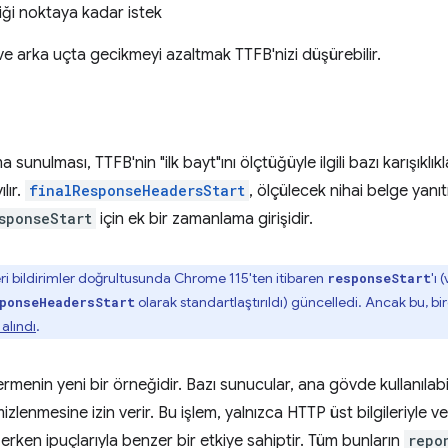
diği noktaya kadar istek
e arka uçta gecikmeyi azaltmak TTFB'nizi düşürebilir.
a sunulması, TTFB'nin "ilk bayt"ını ölçtüğüyle ilgili bazı karışıkl
lır.
finalResponseHeadersStart
, ölçülecek nihai belge yanıt
sponseStart
için ek bir zamanlama girişidir.
i bildirimler doğrultusunda Chrome 115'ten itibaren
'ı
responseStart
olarak standartlaştırıldı) güncelledi. Ancak bu, 
ponseHeadersStart
alındı
.
vermenin yeni bir örneğidir. Bazı sunucular, ana gövde kullanıla
lenmesine izin verir. Bu işlem, yalnızca HTTP üst bilgileriyle v
e erken ipuçlarıyla benzer bir etkiye sahiptir. Tüm bunların
repo