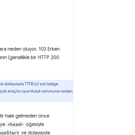
ıklara neden oluyor. 103 Erken
ının (genellikle bir HTTP 200
 (ve dolayısıyla TTFB'yi) son belge
birçok araçta uyumluluk sorununa neden
bilir hale gelmeden önce
eya
<head>
öğesiyle
nseStart
ve dolayısıyla