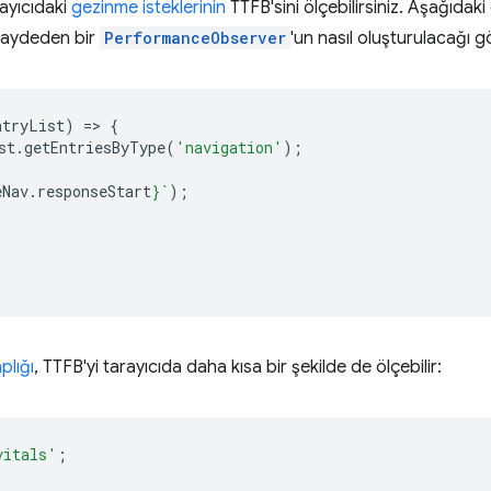
rayıcıdaki
gezinme isteklerinin
TTFB'sini ölçebilirsiniz. Aşağıdak
 kaydeden bir
PerformanceObserver
'un nasıl oluşturulacağı g
ntryList
)
=
>
{
st
.
getEntriesByType
(
'navigation'
);
eNav
.
responseStart
}
`
);
plığı
, TTFB'yi tarayıcıda daha kısa bir şekilde de ölçebilir:
vitals'
;