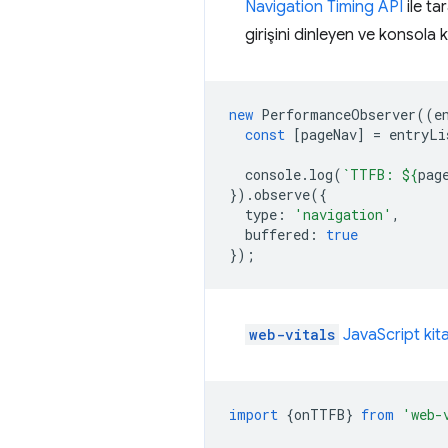
Navigation Timing API
ile ta
girişini dinleyen ve konsola
new
PerformanceObserver
((
e
const
[
pageNav
]
=
entryLi
console
.
log
(
`TTFB: 
${
pag
}).
observe
({
type
:
'navigation'
,
buffered
:
true
});
web-vitals
JavaScript kita
import
{
onTTFB
}
from
'web-