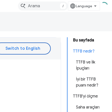
/
Bu sayfada
TTFB nedir?
TTFB ve İlk
İpuçları
İyi bir TTFB
puanı nedir?
TTFB'yi ölçme
Saha araçları