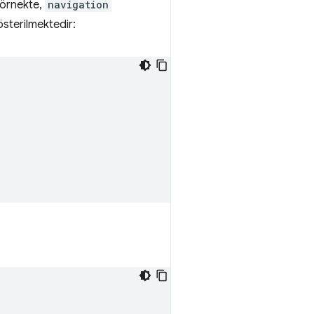
i örnekte,
navigation
österilmektedir: