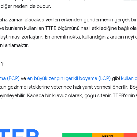
r diğer nedeni de budur.
 daha zaman alacaksa verileri erkenden göndermenin gerçek bir
 ve bunların kullanılan TTFB ölçümünü nasıl etkilediğine bağlı ola
ılaştırmayı zorlaştırır. En önemli nokta, kullandığınız aracın ne
ni anlamaktır.
r?
yama (FCP)
ve
en büyük zengin içerikli boyama (LCP)
gibi
kullanı
n gezinme isteklerine yeterince hızlı yanıt vermesi önerilir. Böy
imleyebilir. Kabaca bir kılavuz olarak, çoğu sitenin TTFB'sinin