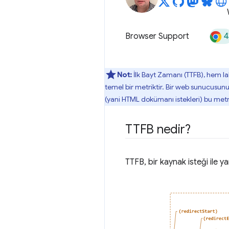
4
Browser Support
Not:
İlk Bayt Zamanı (TTFB), hem l
temel bir metriktir. Bir web sunucusun
(yani HTML dokümanı istekleri) bu metr
TTFB nedir?
TTFB, bir kaynak isteği ile y