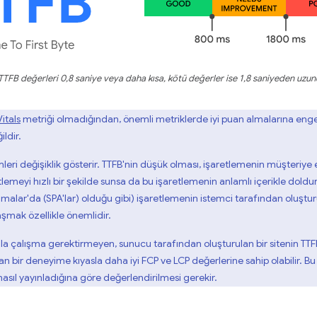
 TTFB değerleri 0,8 saniye veya daha kısa, kötü değerler ise 1,8 saniyeden uzun
itals
metriği olmadığından, önemli metriklerde iyi puan almalarına engel 
ildir.
leri değişiklik gösterir. TTFB'nin düşük olması, işaretlemenin müşteriye
etlemeyi hızlı bir şekilde sunsa da bu işaretlemenin anlamlı içerikle doldu
malar'da (SPA'lar) olduğu gibi) işaretlemenin istemci tarafından oluşt
şmak özellikle önemlidir.
zla çalışma gerektirmeyen, sunucu tarafından oluşturulan bir sitenin TT
bir deneyime kıyasla daha iyi FCP ve LCP değerlerine sahip olabilir. Bu 
 nasıl yayınladığına göre değerlendirilmesi gerekir.