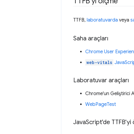
TTFB'yi ölçme
TTFB,
laboratuvarda
veya
s
Saha araçları
Chrome User Experien
web-vitals
JavaScrip
Laboratuvar araçları
Chrome'un Geliştirici A
WebPageTest
Java
Script'de TTFB'yi