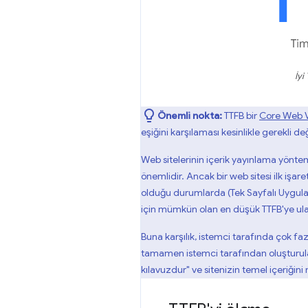
İyi
Önemli nokta:
TTFB bir
Core Web V
eşiğini karşılaması kesinlikle gerekli değ
Web sitelerinin içerik yayınlama yöntem
önemlidir. Ancak bir web sitesi ilk işar
olduğu durumlarda (Tek Sayfalı Uygula
için mümkün olan en düşük TTFB'ye ula
Buna karşılık, istemci tarafında çok fa
tamamen istemci tarafından oluşturulan 
kılavuzdur" ve sitenizin temel içeriğini