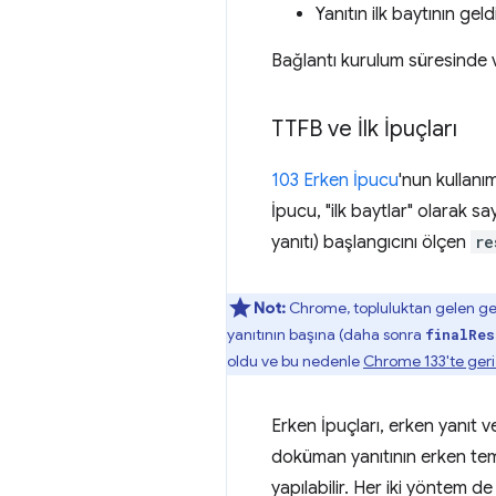
Yanıtın ilk baytının gel
Bağlantı kurulum süresinde v
TTFB ve İlk İpuçları
103 Erken İpucu
'nun kullanım
İpucu, "ilk baytlar" olarak sayı
yanıtı) başlangıcını ölçen
re
Not:
Chrome, topluluktan gelen ger
yanıtının başına (daha sonra
finalRes
oldu ve bu nedenle
Chrome 133'te geri 
Erken İpuçları, erken yanıt 
doküman yanıtının erken temiz
yapılabilir. Her iki yöntem d