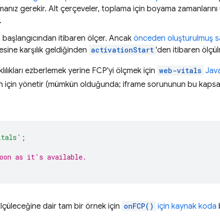
lmanız gerekir. Alt çerçeveler, toplama için boyama zamanlarını
.
 başlangıcından itibaren ölçer. Ancak
önceden oluşturulmuş s
sine karşılık geldiğinden
activationStart
'den itibaren ölçül
rklılıkları ezberlemek yerine FCP'yi ölçmek için
web-vitals
Java
ı sizin için yönetir (mümkün olduğunda; iframe sorununun bu kap
itals'
;
oon as it's available.
ölçüleceğine dair tam bir örnek için
onFCP()
için kaynak koda
b