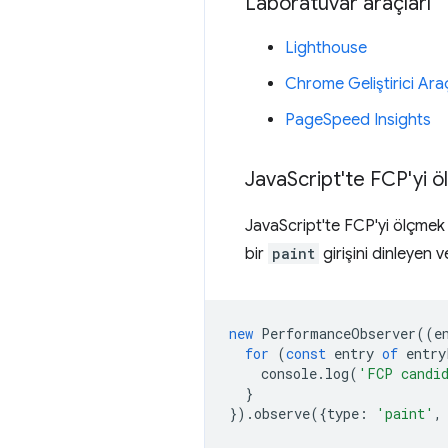
Laboratuvar araçları
Lighthouse
Chrome Geliştirici Araç
PageSpeed Insights
Java
Script'te FCP'yi 
JavaScript'te FCP'yi ölçmek 
bir
paint
girişini dinleyen
new
PerformanceObserver
((
e
for
(
const
entry
of
entry
console
.
log
(
'FCP candi
}
}).
observe
({
type
:
'paint'
,