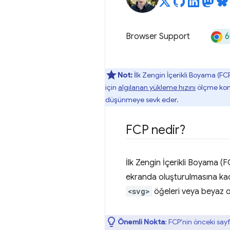
6
Browser Support
Not:
İlk Zengin İçerikli Boyama (FCP
için
algılanan yükleme hızını
ölçme konus
düşünmeye sevk eder.
FCP nedir?
İlk Zengin İçerikli Boyama (F
ekranda oluşturulmasına kadar
<svg>
öğeleri veya beyaz
Önemli Nokta
: FCP'nin önceki say