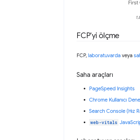
1,
FCP'yi ölçme
FCP,
laboratuvarda
veya
sa
Saha araçları
PageSpeed Insights
Chrome Kullanıcı Den
Search Console (Hız 
web-vitals
JavaScrip