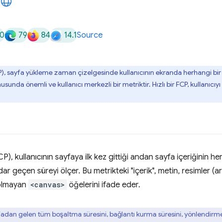
0
79
84
14.1
Source
), sayfa yükleme zaman çizelgesinde kullanıcının ekranda herhangi bir şey
unda önemli ve kullanıcı merkezli bir metriktir. Hızlı bir FCP, kullanıcıy
CP), kullanıcının sayfaya ilk kez gittiği andan sayfa içeriğinin 
 geçen süreyi ölçer. Bu metrikteki "içerik", metin, resimler (ark
 olmayan
<canvas>
öğelerini ifade eder.
fadan gelen tüm boşaltma süresini, bağlantı kurma süresini, yönlendirme