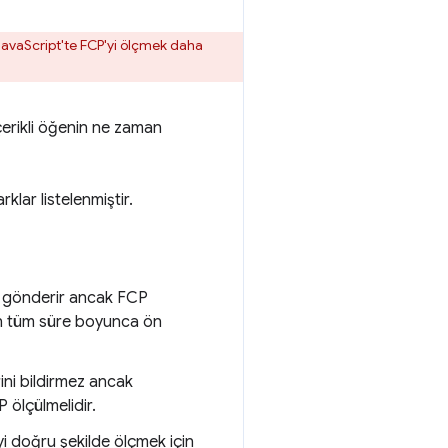
 JavaScript'te FCP'yi ölçmek daha
 içerikli öğenin ne zaman
klar listelenmiştir.
i gönderir ancak FCP
nın tüm süre boyunca ön
rini bildirmez ancak
 ölçülmelidir.
 doğru şekilde ölçmek için