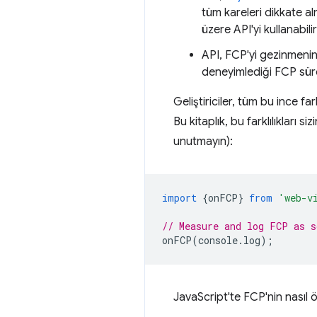
tüm kareleri dikkate a
üzere API'yi kullanabilir
API, FCP'yi gezinmenin
deneyimlediği FCP süre
Geliştiriciler, tüm bu ince fa
Bu kitaplık, bu farklılıklar
unutmayın):
import
{
onFCP
}
from
'web-v
// Measure and log FCP as s
onFCP
(
console
.
log
);
JavaScript'te FCP'nin nasıl 