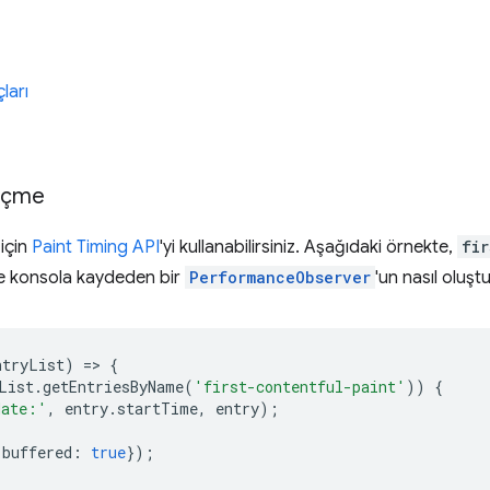
ları
ölçme
için
Paint Timing API
'yi kullanabilirsiniz. Aşağıdaki örnekte,
fir
 ve konsola kaydeden bir
PerformanceObserver
'un nasıl oluşt
ntryList
)
=
>
{
List
.
getEntriesByName
(
'first-contentful-paint'
))
{
date:'
,
entry
.
startTime
,
entry
);
buffered
:
true
});