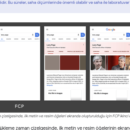
dir. Bu süreler, saha ölçümlerinde önemli olabilir ve saha ile laboratuvar
izelgesinde, ilk metin ve resim öğeleri ekranda oluşturulduğu için FCP ikinci 
kleme zaman çizelgesinde, ilk metin ve resim öğelerinin ekran