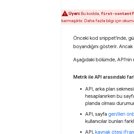
Uyarı:
Bu kodda,
first-contentf
karmaşıktır. Daha fazla bilgi için ok
Önceki kod snippet'inde, g
boyandığını gösterir. Ancak b
Aşağıdaki bölümde, API'nin ra
Metrik ile API arasındaki far
API, arka plan sekmesi
hesaplanırken bu sayfa
planda olması durumund
API, sayfa
geri/ileri ö
kullanıcılar bunları fa
API,
kaynak ötesi iFra