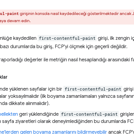
girişinin konsola nasıl kaydedileceği gösterilmektedir ancak
ul-paint
umaya devam edin.
ünlüğe kaydedilen
first-contentful-paint
girişi, ilk zengin
azı durumlarda bu giriş, FCP'yi ölçmek için geçerli değildir.
porladığı değerler ile metriğin nasıl hesaplandığı arasındaki far
klar
nde yüklenen sayfalar için bir
first-contentful-paint
giriş
lar yoksayılmalıdır (ilk boyama zamanlamaları yalnızca sayfa
a dikkate alınmalıdır).
nbellekten
geri yüklendiğinde
first-contentful-paint
girişle
rklı sayfa ziyaretleri olarak deneyimlediğinden bu durumlarda FCP
me'lerden gelen boyama zamanlarını bildirmeyebilir
ancak FCP'yi