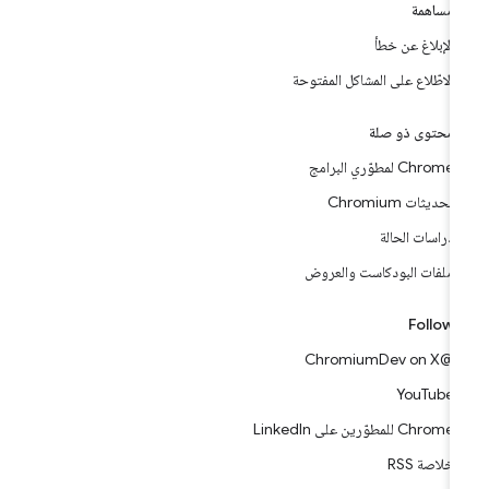
مساهمة
الإبلاغ عن خطأ
الاطّلاع على المشاكل المفتوحة
محتوى ذو صلة
Chrome لمطوّري البرامج
تحديثات Chromium
دراسات الحالة
ملفات البودكاست والعروض
Follow
@ChromiumDev on X
YouTube
Chrome للمطوّرين على LinkedIn
خلاصة RSS