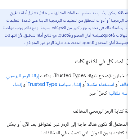
ملاحظة:
يمكن أيضًا رصد معظم المخالفات المشابهة من خلال تشغيل أداة تدقيق
يمات البرمجية أو
أدوات التحقّق من التعليمات البرمجية الثابتة
على قاعدة التعليمات
جية. يساعدك ذلك في تحديد جزء كبير من الانتهاكات بسرعة. ومع ذلك، يجب مواصلة
تحليل انتهاكات &quot;سياسة أمان المحتوى&quot; مع نتائج أداة التدقيق، لأنّ انتهاكات
ّ المشاكل في الانتهاكات
ك خياران لإصلاح انتهاك Trusted Types. يمكنك
إزالة الرمز البرمجي
مخالف
أو
استخدام مكتبة
أو
إنشاء سياسة Trusted Type
أو
إنشاء
اسة تلقائية
كحلّ أخير.
ادة كتابة الرمز البرمجي المخالف
 المحتمل ألا تكون هناك حاجة إلى الرمز غير المتوافق بعد الآن، أو يمكن
ادة كتابته بدون الدوال التي تتسبّب في المخالفات: