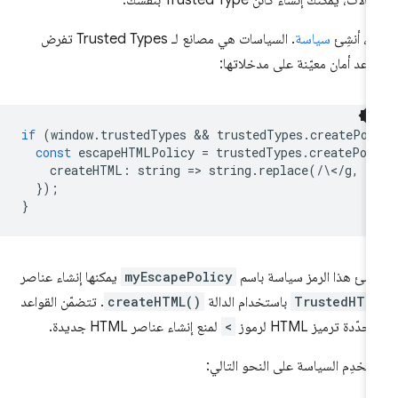
لاً، أنشِئ
سياسة
. السياسات هي مصانع لـ Trusted Types تفرض
اعد أمان معيّنة على مدخلاتها:
if
(
window
.
trustedTypes
 && 
trustedTypes
.
createPol
const
escapeHTMLPolicy
=
trustedTypes
.
createPol
createHTML
:
string
=
>
string
.
replace
(
/
\<
/
g
,
'
});
}
شئ هذا الرمز سياسة باسم
myEscapePolicy
يمكنها إنشاء عناصر
TrustedHTM
باستخدام الدالة
createHTML()
. تتضمّن القواعد
حدّدة ترميز HTML لرموز
<
لمنع إنشاء عناصر HTML جديدة.
تخدِم السياسة على النحو التالي: