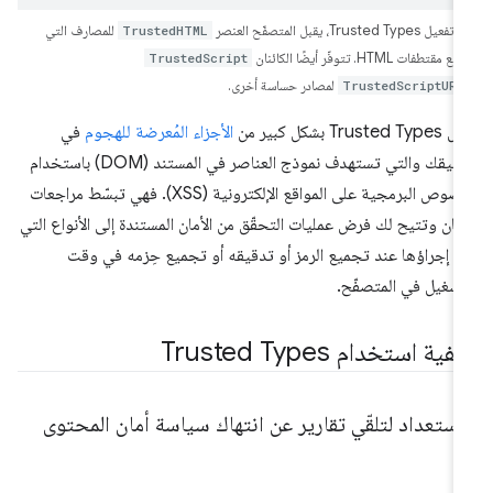
ل Trusted Types، يقبل المتصفّح العنصر
TrustedHTML
للمصارف التي
ع مقتطفات HTML. تتوفّر أيضًا الكائنان
TrustedScript
TrustedScriptURL
لمصادر حساسة أخرى.
Trusted Ty بشكل كبير من
الأجزاء المُعرضة للهجوم
في
تطبيقك والتي تستهدف نموذج العناصر في المستند (DOM) باستخدام
النصوص البرمجية على المواقع الإلكترونية (XSS). فهي تبسّط مراجعات
أمان وتتيح لك فرض عمليات التحقّق من الأمان المستندة إلى الأنواع التي
م إجراؤها عند تجميع الرمز أو تدقيقه أو تجميع حِزمه في وقت
تشغيل في المتصفّح.
فية استخدام Trusted Types
استعداد لتلقّي تقارير عن انتهاك سياسة أمان المحتوى