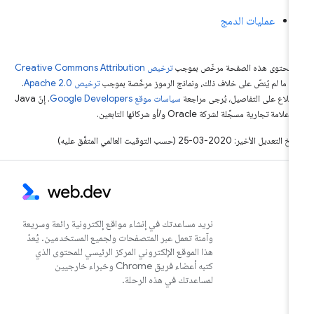
عمليات الدمج
ّ محتوى هذه الصفحة مرخّص بموجب
ترخيص Creative Commons Attribution
4‏
ما لم يُنصّ على خلاف ذلك، ونماذج الرموز مرخّصة بموجب
ترخيص Apache 2.0‏
.
اطّلاع على التفاصيل، يُرجى مراجعة
سياسات موقع Google Developers‏
. إنّ Java
لامة تجارية مسجَّلة لشركة Oracle و/أو شركائها التابعين.
التعديل الأخير: 2020-03-25 (حسب التوقيت العالمي المتفَّق عليه)
نريد مساعدتك في إنشاء مواقع إلكترونية رائعة وسريعة
وآمنة تعمل عبر المتصفحات ولجميع المستخدمين. يُعدّ
هذا الموقع الإلكتروني المركز الرئيسي للمحتوى الذي
كتبه أعضاء فريق Chrome وخبراء خارجيين
لمساعدتك في هذه الرحلة.