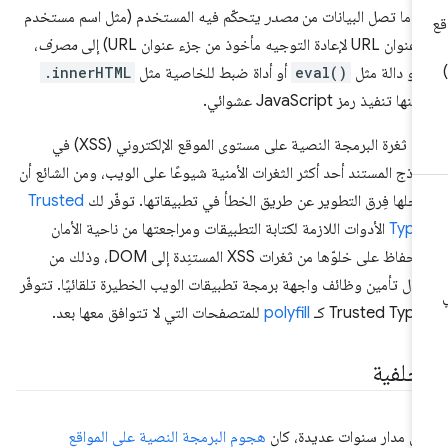
دما تصل البيانات من
مصدر
يتحكّم فيه المستخدم (مثل اسم مستخدم
URL لإعادة التوجيه مأخوذ من جزء عنوان URL) إلى
مصرف
،
و دالة مثل
eval()
أو أداة ضبط للخاصية مثل
.innerHTML
نها تنفيذ رمز JavaScript عشوائي.
تُعدّ ثغرة البرمجة النصية على مستوى الموقع الإلكتروني (XSS) في
وذج المستند أحد أكثر الثغرات الأمنية شيوعًا على الويب، ومن الشائع أن
دخلها فِرق التطوير عن طريق الخطأ في تطبيقاتها. توفّر لك
Trusted
Type
الأدوات اللازمة لكتابة التطبيقات ومراجعتها من ناحية الأمان
والحفاظ على خلوّها من ثغرات XSS المستنِدة إلى DOM، وذلك من
ال تأمين وظائف واجهة برمجة تطبيقات الويب الخطيرة تلقائيًا. تتوفّر
Trusted Typ كـ
polyfill
للمتصفحات التي لا تتوافق معها بعد.
لخلفية
ى مدار سنوات عديدة، كان
هجوم البرمجة النصية على المواقع