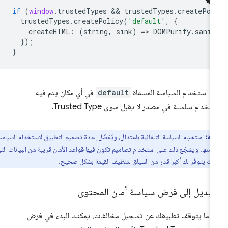
if
(
window
.
trustedTypes
 && 
trustedTypes
.
createPol
trustedTypes
.
createPolicy
(
'default'
,
{
createHTML
:
(
string
,
sink
)
=
>
DOMPurify
.
sanit
});
}
م استخدام السياسة المسماة
default
في أي مكان يتم فيه
تخدام سلسلة في مصدر لا يقبل سوى Trusted Type.
ظة:
استخدِم السياسة التلقائية باعتدال، ويُفضّل إعادة تصميم التطبيق لاستخدام السياسات
لاً منها. ويشجّع ذلك على استخدام تصاميم تكون فيها قواعد الأمان قريبة من البيانات التي
حيث يتوفّر لك أكبر قدر من السياق لتنظيف القيمة بشكل صحيح.
لتبديل إلى فرض سياسة أمان المحتوى
دما يتوقف تطبيقك عن تسجيل مخالفات، يمكنك البدء في فرض