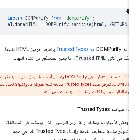
import
DOMPurify
from
'dompurify'
;
el
.
innerHTML
=
DOMPurify
.
sanitize
(
html
,
{
RETURN_
افق DOMPurify
مع Trusted Types
وتعرض ترميز HTML نظيفًا
مّنًا في كائن
TrustedHTML
، ما يمنع المتصفّح من إنشاء انتهاك.
إذا كانت منطق التنظيف في DOMPurify يتضمّن أخطاء، قد يظل تطبيقك يتضمّن ثغرة
بطريقة ما
، ولكنّها لا تحدّد بعد
الجة الدقيقة، وما إذا كانت أي قاعدة معيّنة تستخدمها آمنة.
اء سياسة Trusted Types
 بعض الأحيان، لا يمكنك إزالة الرمز البرمجي الذي يتسبّب في المخالفة،
ولا تتوفّر مكتبة لتنظيف القيمة وإنشاء Trusted Type لك. في هذه
الات، يمكنك إنشاء كائن Trusted Type بنفسك.