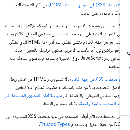
ترونية (XSS) في نموذج المستند (DOM)
من أكثر الثغرات الأمنية
وعًا وخطورة على الويب.
اك نوعان من هجمات النصوص البرمجية عبر المواقع الإلكترونية. تحدث
ض الثغرات الأمنية في البرمجة النصية على مستوى المواقع الإلكترونية
بسبب رمز من جهة الخادم ينشئ بشكل غير آمن رمز HTML الذي يشكّل
موقع الإلكتروني. أما الأسباب الأخرى، فتكون مرتبطة بالعميل، حيث
يستدعي رمز JavaScript دوال خطيرة باستخدام محتوى يتحكّم فيه
مستخدم.
ع هجمات XSS من جهة الخادم
، لا تنشئ رمز HTML من خلال ربط
سلاسل. ننصحك بدلاً من ذلك باستخدام مكتبات نماذج آمنة لتفعيل
هروب التلقائي السياقي، بالإضافة إلى
سياسة أمان المحتوى المستندة إلى
قام الاستخدام لمرة واحدة
، وذلك للحدّ من الأخطاء.
يمكن للمتصفّحات الآن أيضًا المساعدة في منع هجمات XSS المستنِدة إلى
 جهة العميل باستخدام
Trusted Types
.