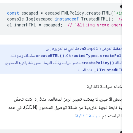
const
escaped
=
escapeHTMLPolicy
.
createHTML
(
'<img
console
.
log
(
escaped
instanceof
TrustedHTML
);
// 
el
.
innerHTML
=
escaped
;
// '&lt;img src=x onerro
ملاحظة:
تعرض دالة JavaScript التي تم تمريرها إلى
كـ
سلسلة. ومع ذلك،
createHTML()
trustedTypes.createPolic
الدالة
عنصر سياسة يغلّف القيمة المعروضة بالنوع الصحيح،
createPolicy()
في هذه الحالة.
TrustedHTML
تخدام سياسة تلقائية
 بعض الأحيان، لا يمكنك تغيير الرمز المخالف، مثلاً، إذا كنت تحمّل
مكتبة تابعة لجهة خارجية من شبكة توصيل المحتوى (CDN). في هذه
حالة، استخدِم
سياسة تلقائية
: