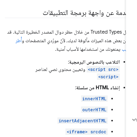
قدمة عن واجهة برمجة التطبيقات
تعمل Trusted Types من خلال حظر دوال المصدر الخطيرة التالية. قد
ون بعض هذه الميزات مألوفة لديك، لأنّ مورّدي المتصفحات و
أُطر
ويب
يمنعونك من استخدامها لأسباب أمنية.
التلاعب بالنصوص البرمجية
:
<script src>
وتعيين محتوى نصي لعناصر
<script>
إنشاء HTML من سلسلة
:
innerHTML
outerHTML
insertAdjacentHTML
<iframe> srcdoc