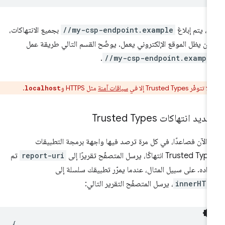
آن، يتم إبلاغ
//my-csp-endpoint.example
بجميع الانتهاكات،
كن يظل الموقع الإلكتروني يعمل. يوضّح القسم التالي طريقة عمل
.
//my-csp-endpoint.exampl
لا تتوفّر Trusted Types إلا في
سياقات آمنة
مثل HTTPS و
.
localhost
ديد انتهاكات Trusted Types
 الآن فصاعدًا، في كل مرة ترصد فيها واجهة برمجة التطبيقات
Trusted T انتهاكًا، يرسل المتصفّح تقريرًا إلى
report-uri
تم
داده. على سبيل المثال، عندما يمرّر تطبيقك سلسلة إلى
innerHTM
، يرسل المتصفّح التقرير التالي:
{