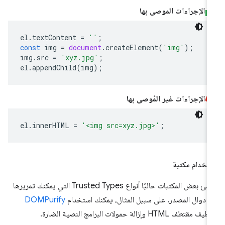
الإجراءات الموصى بها
el
.
textContent
=
''
;
const
img
=
document
.
createElement
(
'img'
);
img
.
src
=
'xyz.jpg'
;
el
.
appendChild
(
img
);
الإجراءات غير المُوصى بها
el
.
innerHTML
=
'<img src=xyz.jpg>'
;
تخدام مكتبة
تنشئ بعض المكتبات حاليًا أنواع Trusted Types التي يمكنك تمريرها
ى دوال المصدر. على سبيل المثال، يمكنك استخدام
DOMPurify
ف مقتطف HTML وإزالة حمولات البرامج النصية الضارة.