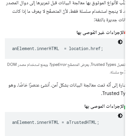
طلّب الأنواع الموثوق بها معالجة البيانات قبل تمريرها إلى دوال المصدر
ه. لا ينجح استخدام سلسلة فقط، لأنّ المتصفّح لا يعرف ما إذا كانت
بيانات جديرة بالثقة:
الإجراءات غير المُوصى بها
anElement
.
innerHTML
=
location
.
href
;
يل Trusted Types، يعرض المتصفّح
TypeError
ويمنع استخدام مصدر DOM
ع سلسلة.
إشارة إلى أنّه تمت معالجة البيانات بشكل آمن، أنشئ عنصرًا خاصًا، وهو
Trusted Typ
الإجراءات الموصى بها
anElement
.
innerHTML
=
aTrustedHTML
;