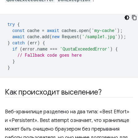
try
{
const
cache
=
await
caches
.
open
(
'my-cache'
);
await
cache
.
add
(
new
Request
(
'/sample1.jpg'
));
}
catch
(
err
)
{
if
(
error
.
name
===
'QuotaExceededError'
)
{
// Fallback code goes here
}
}
Как происходит выселение?
Веб-хранилище разделено на два типа: «Best Effort»
и «Persistent». Best attempt означает, что хранилище
может быть очищено браузером без прерывания
работы пользователя, но оно менее долговечно для