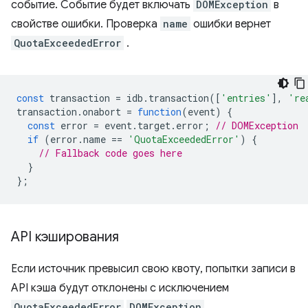
событие. Событие будет включать
DOMException
в
свойстве ошибки. Проверка
name
ошибки вернет
QuotaExceededError
.
const
transaction
=
idb
.
transaction
([
'entries'
],
're
transaction
.
onabort
=
function
(
event
)
{
const
error
=
event
.
target
.
error
;
// DOMException
if
(
error
.
name
==
'QuotaExceededError'
)
{
// Fallback code goes here
}
};
API кэширования
Если источник превысил свою квоту, попытки записи в
API кэша будут отклонены с исключением
QuotaExceededError
DOMException
.