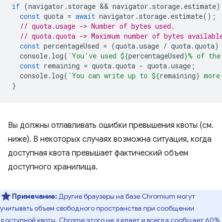
if
(
navigator
.
storage
 && 
navigator
.
storage
.
estimate
)
const
quota
=
await
navigator
.
storage
.
estimate
();
// quota.usage -> Number of bytes used.
// quota.quota -> Maximum number of bytes availabl
const
percentageUsed
=
(
quota
.
usage
/
quota
.
quota
)
console
.
log
(
`You've used 
${
percentageUsed
}
% of the
const
remaining
=
quota
.
quota
-
quota
.
usage
;
console
.
log
(
`You can write up to 
${
remaining
}
 more
}
Вы должны отлавливать ошибки превышения квоты (см.
ниже). В некоторых случаях возможна ситуация, когда
доступная квота превышает фактический объем
доступного хранилища.
Примечание:
Другие браузеры на базе Chromium могут
учитывать объем свободного пространства при сообщении
доступной квоты. Chrome этого не делает и всегда сообщает 60%