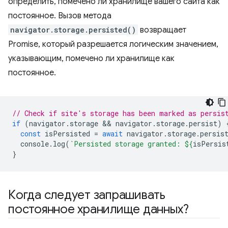
определить, помечено ли хранилище вашего сайта как
постоянное. Вызов метода
navigator.storage.persisted()
возвращает
Promise, который разрешается логическим значением,
указывающим, помечено ли хранилище как
постоянное.
// Check if site's storage has been marked as persis
if
(
navigator
.
storage
 && 
navigator
.
storage
.
persist
)
const
isPersisted
=
await
navigator
.
storage
.
persis
console
.
log
(
`Persisted storage granted: 
${
isPersis
}
Когда следует запрашивать
постоянное хранилище данных?