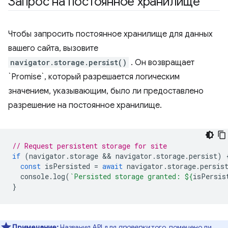
Запрос на постоянное хранилище
Чтобы запросить постоянное хранилище для данных
вашего сайта, вызовите
navigator.storage.persist()
. Он возвращает
`Promise`, который разрешается логическим
значением, указывающим, было ли предоставлено
разрешение на постоянное хранилище.
// Request persistent storage for site
if
(
navigator
.
storage
 && 
navigator
.
storage
.
persist
)
const
isPersisted
=
await
navigator
.
storage
.
persis
console
.
log
(
`Persisted storage granted: 
${
isPersis
}
Примечание:
Названия API для
проверки
того, помечено ли