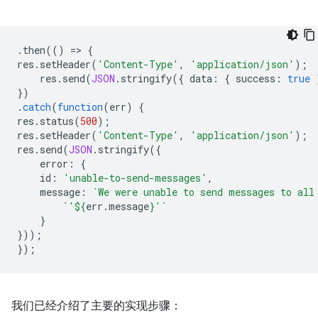
.
then
(()
=
>
{
res
.
setHeader
(
'Content-Type'
,
'application/json'
);
res
.
send
(
JSON
.
stringify
({
data
:
{
success
:
true
})
.
catch
(
function
(
err
)
{
res
.
status
(
500
);
res
.
setHeader
(
'Content-Type'
,
'application/json'
);
res
.
send
(
JSON
.
stringify
({
error
:
{
id
:
'unable-to-send-messages'
,
message
:
`We were unable to send messages to all
`'
${
err
.
message
}
'`
}
}));
});
我们已经介绍了主要的实现步骤：