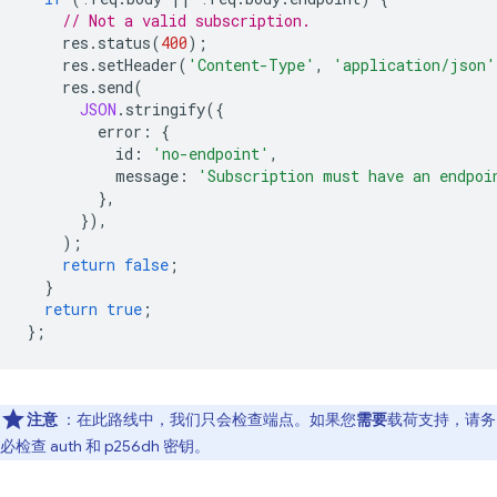
// Not a valid subscription.
res
.
status
(
400
);
res
.
setHeader
(
'Content-Type'
,
'application/json'
res
.
send
(
JSON
.
stringify
({
error
:
{
id
:
'no-endpoint'
,
message
:
'Subscription must have an endpoi
},
}),
);
return
false
;
}
return
true
;
};
注意
：在此路线中，我们只会检查端点。如果您
需要
载荷支持，请务
必检查 auth 和 p256dh 密钥。