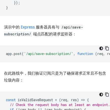
});
}
演示中的
Express
服务器具有与
/api/save-
subscription/
端点匹配的请求监听器：
app
.
post
(
'/api/save-subscription/'
,
function
(
req
,
r
在此路线中，我们验证订阅只是为了确保请求正常且不包含
垃圾内容：
const
isValidSaveRequest
=
(
req
,
res
)
=
>
{
// Check the request body has at least an endpoint.
if
(
!
req
.
body
||
!
req
.
body
.
endpoint
)
{