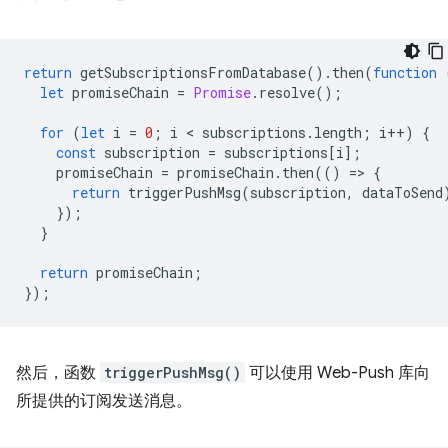
return
getSubscriptionsFromDatabase
().
then
(
function
let
promiseChain
=
Promise
.
resolve
();
for
(
let
i
=
0
;
i
 < 
subscriptions
.
length
;
i
++
)
{
const
subscription
=
subscriptions
[
i
];
promiseChain
=
promiseChain
.
then
(()
=
>
{
return
triggerPushMsg
(
subscription
,
dataToSend
});
}
return
promiseChain
;
});
然后，函数
triggerPushMsg()
可以使用 Web-Push 库向
所提供的订阅发送消息。