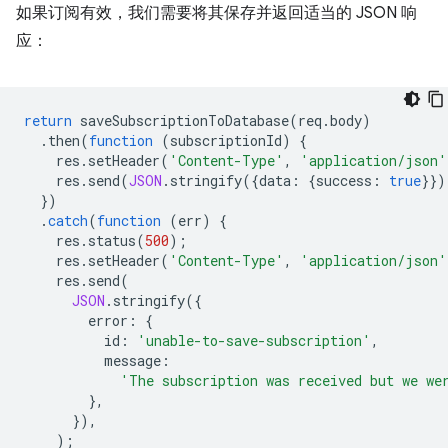
如果订阅有效，我们需要将其保存并返回适当的 JSON 响
应：
return
saveSubscriptionToDatabase
(
req
.
body
)
.
then
(
function
(
subscriptionId
)
{
res
.
setHeader
(
'Content-Type'
,
'application/json'
res
.
send
(
JSON
.
stringify
({
data
:
{
success
:
true
}})
})
.
catch
(
function
(
err
)
{
res
.
status
(
500
);
res
.
setHeader
(
'Content-Type'
,
'application/json'
res
.
send
(
JSON
.
stringify
({
error
:
{
id
:
'unable-to-save-subscription'
,
message
:
'The subscription was received but we we
},
}),
);