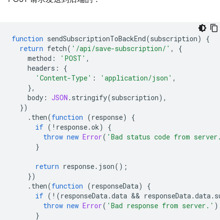
function
sendSubscriptionToBackEnd
(
subscription
)
{
return
fetch
(
'/api/save-subscription/'
,
{
method
:
'POST'
,
headers
:
{
'Content-Type'
:
'application/json'
,
},
body
:
JSON
.
stringify
(
subscription
),
})
.
then
(
function
(
response
)
{
if
(
!
response
.
ok
)
{
throw
new
Error
(
'Bad status code from server
}
return
response
.
json
();
})
.
then
(
function
(
responseData
)
{
if
(
!
(
responseData
.
data
 && 
responseData
.
data
.
s
throw
new
Error
(
'Bad response from server.'
)
}