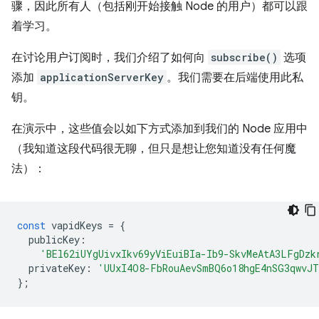
骤，因此所有人（包括刚开始接触 Node 的用户）都可以跟
着学习。
在讨论用户订阅时，我们介绍了如何向
subscribe()
选项
添加
applicationServerKey
。我们需要在后端使用此私
钥。
在演示中，这些值会以如下方式添加到我们的 Node 应用中
（我知道这段代码很无聊，但只是想让您知道没有任何魔
法）：
const
vapidKeys
=
{
publicKey
:
'BEl62iUYgUivxIkv69yViEuiBIa-Ib9-SkvMeAtA3LFgDzk
privateKey
:
'UUxI4O8-FbRouAevSmBQ6o18hgE4nSG3qwvJT
};