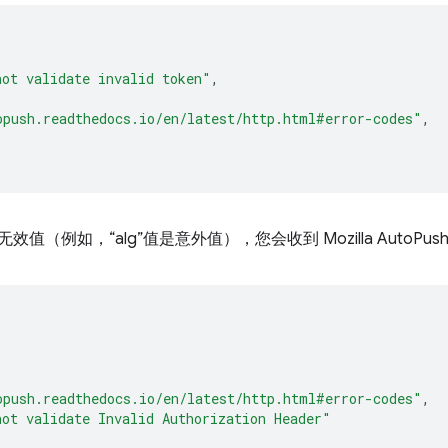
not validate invalid token"
,
opush.readthedocs.io/en/latest/http.html#error-codes"
,
效值（例如，“alg”值是意外值），您会收到 Mozilla AutoPu
opush.readthedocs.io/en/latest/http.html#error-codes"
,
not validate Invalid Authorization Header"