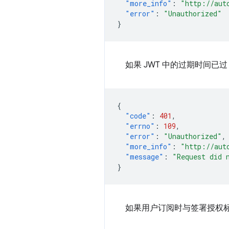
"more_info"
:
"http://aut
"error"
:
"Unauthorized"
}
如果 JWT 中的过期时间已
{
"code"
:
401
,
"errno"
:
109
,
"error"
:
"Unauthorized"
,
"more_info"
:
"http://aut
"message"
:
"Request did 
}
如果用户订阅时与签署授权