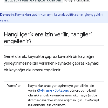
https
://www.example.com/bar
ile aynı değildir.
Deneyin:
Kaynakları getirirken aynı kaynak politikasının işleyiş şeklini
eleyin
.
Hangi içeriklere izin verilir
,
hangileri
engellenir?
Genel olarak, kaynakta çapraz kaynaklı bir kaynağın
yerleştirilmesine izin verilirken kaynakta çapraz kaynaklı
bir kaynağın okunması engellenir.
iframe'ler
Kaynaklar arası yerleştirmeye genellikle izin
X-Frame-Options
verilir (
yönergesine bağlı
olarak) ancak kaynaklar arası okumaya (ör. bir
iframe'deki dokümana erişmek için JavaScript
kullanmak) izin verilmez.