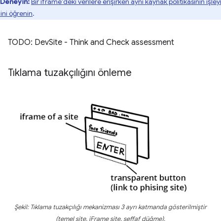
Deneyin:
Bir iframe'deki verilere erişirken aynı kaynak politikasının işley
ini öğrenin
.
TODO: DevSite - Think and Check assessment
Tıklama tuzakçılığını önleme
Şekil: Tıklama tuzakçılığı mekanizması 3 ayrı katmanda gösterilmiştir
(temel site, iFrame site, şeffaf düğme).