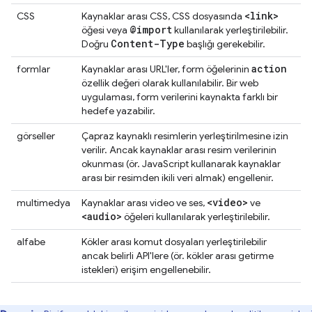
<link>
CSS
Kaynaklar arası CSS, CSS dosyasında
@import
öğesi veya
kullanılarak yerleştirilebilir.
Content-Type
Doğru
başlığı gerekebilir.
action
formlar
Kaynaklar arası URL'ler, form öğelerinin
özellik değeri olarak kullanılabilir. Bir web
uygulaması, form verilerini kaynakta farklı bir
hedefe yazabilir.
görseller
Çapraz kaynaklı resimlerin yerleştirilmesine izin
verilir. Ancak kaynaklar arası resim verilerinin
okunması (ör. JavaScript kullanarak kaynaklar
arası bir resimden ikili veri almak) engellenir.
<video>
multimedya
Kaynaklar arası video ve ses,
ve
<audio>
öğeleri kullanılarak yerleştirilebilir.
alfabe
Kökler arası komut dosyaları yerleştirilebilir
ancak belirli API'lere (ör. kökler arası getirme
istekleri) erişim engellenebilir.