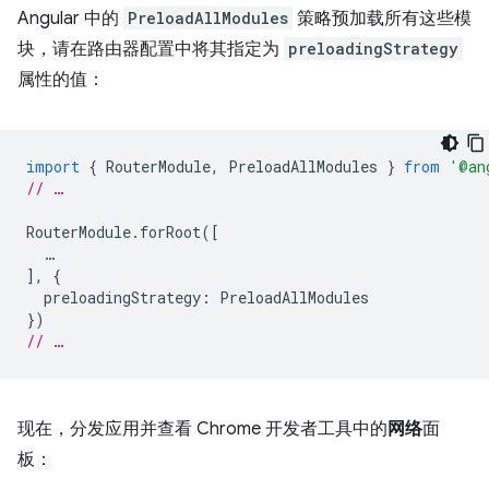
Angular 中的
PreloadAllModules
策略预加载所有这些模
块，请在路由器配置中将其指定为
preloadingStrategy
属性的值：
import
{
RouterModule
,
PreloadAllModules
}
from
'@an
// …
RouterModule
.
forRoot
([
…
],
{
preloadingStrategy
:
PreloadAllModules
})
// …
现在，分发应用并查看 Chrome 开发者工具中的
网络
面
板：