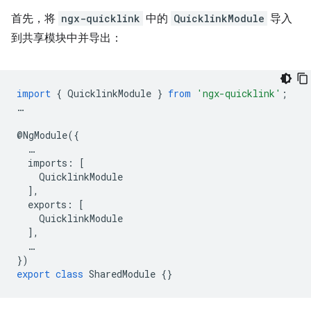
首先，将
ngx-quicklink
中的
QuicklinkModule
导入
到共享模块中并导出：
import
{
QuicklinkModule
}
from
'ngx-quicklink'
;
…
@
NgModule
({
…
imports
:
[
QuicklinkModule
],
exports
:
[
QuicklinkModule
],
…
})
export
class
SharedModule
{}