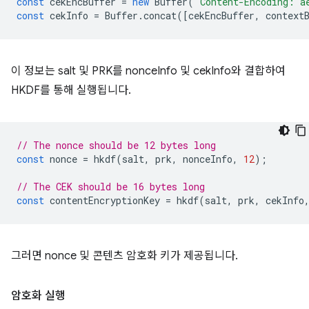
const
cekEncBuffer
=
new
Buffer
(
'Content-Encoding: a
const
cekInfo
=
Buffer
.
concat
([
cekEncBuffer
,
context
이 정보는 salt 및 PRK를 nonceInfo 및 cekInfo와 결합하여
HKDF를 통해 실행됩니다.
// The nonce should be 12 bytes long
const
nonce
=
hkdf
(
salt
,
prk
,
nonceInfo
,
12
);
// The CEK should be 16 bytes long
const
contentEncryptionKey
=
hkdf
(
salt
,
prk
,
cekInfo
그러면 nonce 및 콘텐츠 암호화 키가 제공됩니다.
암호화 실행