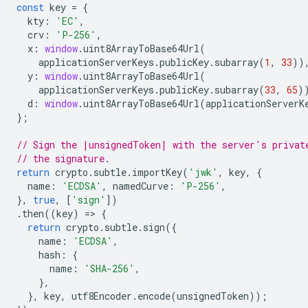
const
key
=
{
kty
:
'EC'
,
crv
:
'P-256'
,
x
:
window
.
uint8ArrayToBase64Url
(
applicationServerKeys
.
publicKey
.
subarray
(
1
,
33
))
y
:
window
.
uint8ArrayToBase64Url
(
applicationServerKeys
.
publicKey
.
subarray
(
33
,
65
)
d
:
window
.
uint8ArrayToBase64Url
(
applicationServerK
};
// Sign the |unsignedToken| with the server's privat
// the signature.
return
crypto
.
subtle
.
importKey
(
'jwk'
,
key
,
{
name
:
'ECDSA'
,
namedCurve
:
'P-256'
,
},
true
,
[
'sign'
])
.
then
((
key
)
=
>
{
return
crypto
.
subtle
.
sign
({
name
:
'ECDSA'
,
hash
:
{
name
:
'SHA-256'
,
},
},
key
,
utf8Encoder
.
encode
(
unsignedToken
));