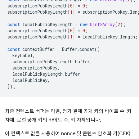
subscriptionPubKeyLength
[
0
]
=
0
;
subscriptionPubKeyLength
[
1
]
=
subscriptionPubKey
.
len
const
localPublicKeyLength
=
new
Uint8Array
(
2
);
subscriptionPubKeyLength
[
0
]
=
0
;
subscriptionPubKeyLength
[
1
]
=
localPublicKey
.
length
;
const
contextBuffer
=
Buffer
.
concat
([
keyLabel
,
subscriptionPubKeyLength
.
buffer
,
subscriptionPubKey
,
localPublicKeyLength
.
buffer
,
localPublicKey
,
]);
최종 컨텍스트 버퍼는 라벨, 정기 결제 공개 키의 바이트 수, 키
자체, 로컬 공개 키의 바이트 수, 키 자체입니다.
이 컨텍스트 값을 사용하여 nonce 및 콘텐츠 암호화 키(CEK)