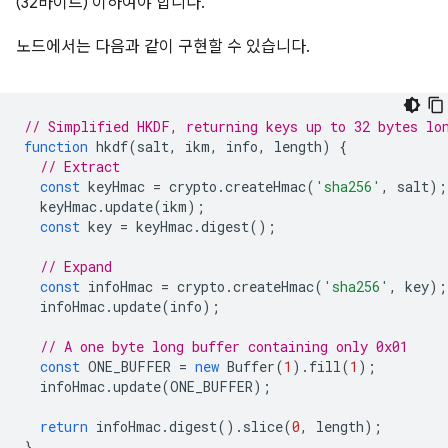
(32바이트) 이하여야 합니다.
노드에서는 다음과 같이 구현할 수 있습니다.
// Simplified HKDF, returning keys up to 32 bytes lo
function
hkdf
(
salt
,
ikm
,
info
,
length
)
{
// Extract
const
keyHmac
=
crypto
.
createHmac
(
'sha256'
,
salt
);
keyHmac
.
update
(
ikm
);
const
key
=
keyHmac
.
digest
();
// Expand
const
infoHmac
=
crypto
.
createHmac
(
'sha256'
,
key
);
infoHmac
.
update
(
info
);
// A one byte long buffer containing only 0x01
const
ONE_BUFFER
=
new
Buffer
(
1
).
fill
(
1
);
infoHmac
.
update
(
ONE_BUFFER
);
return
infoHmac
.
digest
().
slice
(
0
,
length
);
}