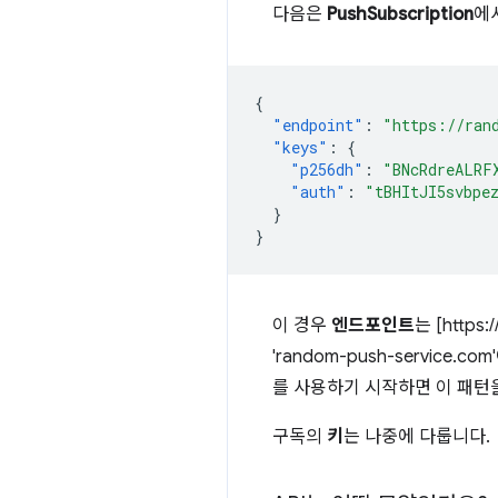
다음은
PushSubscription
에
{
"endpoint"
:
"https://ran
"keys"
:
{
"p256dh"
:
"BNcRdreALRF
"auth"
:
"tBHItJI5svbpe
}
}
이 경우
엔드포인트
는 [https
'random-push-service.
를 사용하기 시작하면 이 패턴
구독의
키
는 나중에 다룹니다.