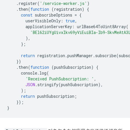
.
register
(
'/service-worker.js'
)
.
then
(
function
(
registration
)
{
const
subscribeOptions
=
{
userVisibleOnly
:
true
,
applicationServerKey
:
urlBase64ToUint8Array
(
'BEl62iUYgUivxIkv69yViEuiBIa-Ib9-SkvMeAtA3
),
};
return
registration
.
pushManager
.
subscribe
(
subs
})
.
then
(
function
(
pushSubscription
)
{
console
.
log
(
'Received PushSubscription: '
,
JSON
.
stringify
(
pushSubscription
),
);
return
pushSubscription
;
});
}