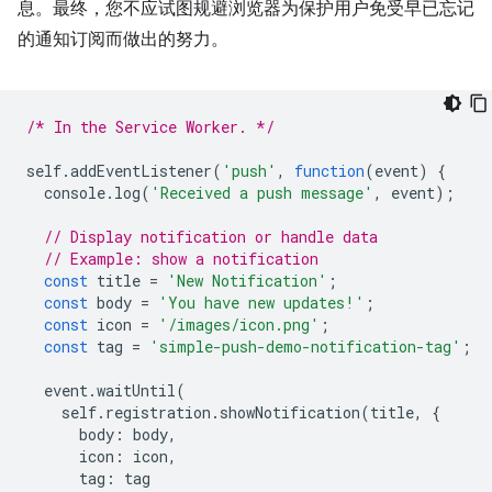
息。最终，您不应试图规避浏览器为保护用户免受早已忘记
的通知订阅而做出的努力。
/* In the Service Worker. */
self
.
addEventListener
(
'push'
,
function
(
event
)
{
console
.
log
(
'Received a push message'
,
event
);
// Display notification or handle data
// Example: show a notification
const
title
=
'New Notification'
;
const
body
=
'You have new updates!'
;
const
icon
=
'/images/icon.png'
;
const
tag
=
'simple-push-demo-notification-tag'
;
event
.
waitUntil
(
self
.
registration
.
showNotification
(
title
,
{
body
:
body
,
icon
:
icon
,
tag
:
tag