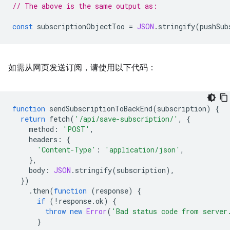
// The above is the same output as:
const
subscriptionObjectToo
=
JSON
.
stringify
(
pushSub
如需从网页发送订阅，请使用以下代码：
function
sendSubscriptionToBackEnd
(
subscription
)
{
return
fetch
(
'/api/save-subscription/'
,
{
method
:
'POST'
,
headers
:
{
'Content-Type'
:
'application/json'
,
},
body
:
JSON
.
stringify
(
subscription
),
})
.
then
(
function
(
response
)
{
if
(
!
response
.
ok
)
{
throw
new
Error
(
'Bad status code from server
}