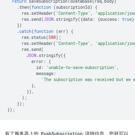
return
saveSubscriptionToDatabase
(
req
.
body
)
.
then
(
function
(
subscriptionId
)
{
res
.
setHeader
(
'Content-Type'
,
'application/jso
res
.
send
(
JSON
.
stringify
({
data
:
{
success
:
true
}
})
.
catch
(
function
(
err
)
{
res
.
status
(
500
);
res
.
setHeader
(
'Content-Type'
,
'application/jso
res
.
send
(
JSON
.
stringify
({
error
:
{
id
:
'unable-to-save-subscription'
,
message
:
'The subscription was received but we 
},
}),
);
});
});
有了服务器上的
PushSubscription
详细信息，您就可以