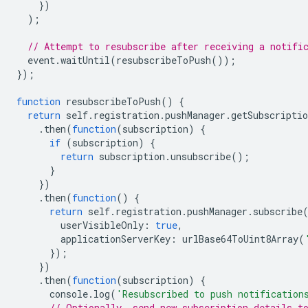
})
);
// Attempt to resubscribe after receiving a notifi
event
.
waitUntil
(
resubscribeToPush
());
});
function
resubscribeToPush
()
{
return
self
.
registration
.
pushManager
.
getSubscriptio
.
then
(
function
(
subscription
)
{
if
(
subscription
)
{
return
subscription
.
unsubscribe
();
}
})
.
then
(
function
()
{
return
self
.
registration
.
pushManager
.
subscribe
userVisibleOnly
:
true
,
applicationServerKey
:
urlBase64ToUint8Array
(
});
})
.
then
(
function
(
subscription
)
{
console
.
log
(
'Resubscribed to push notification
// Optionally, send new subscription details t