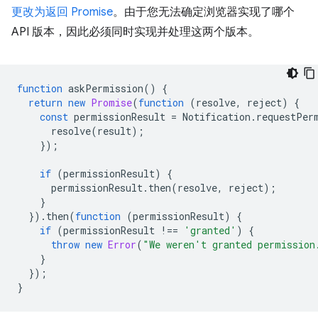
更改为返回 Promise
。由于您无法确定浏览器实现了哪个
API 版本，因此必须同时实现并处理这两个版本。
function
askPermission
()
{
return
new
Promise
(
function
(
resolve
,
reject
)
{
const
permissionResult
=
Notification
.
requestPer
resolve
(
result
);
});
if
(
permissionResult
)
{
permissionResult
.
then
(
resolve
,
reject
);
}
}).
then
(
function
(
permissionResult
)
{
if
(
permissionResult
!==
'granted'
)
{
throw
new
Error
(
"We weren't granted permission
}
});
}