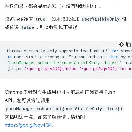
推送消息时都会显示通知（即没有静默推送）。
您
必须
传递值
true
。如果您未添加
userVisibleOnly
键
或传递
false
，则会收到以下错误：
Chrome
currently
only
supports
the
Push
API
for
subs
in
user
-
visible
messages
.
You
can
indicate
this
by
c
`pushManager.subscribe({userVisibleOnly: true})`
ins
[
https
:
//goo.gl/yqv4Q4](https://goo.gl/yqv4Q4) for m
Chrome 仅针对会生成用户可见消息的订阅支持 Push
API。您可以通过调用
pushManager.subscribe({userVisibleOnly: true})
来指明这一点。如需了解详情，请访问
https://goo.gl/yqv4Q4
。