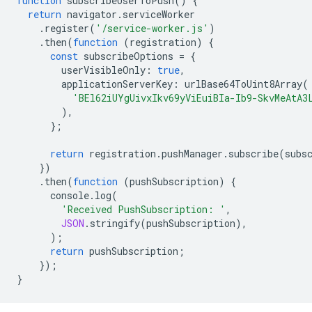
function
subscribeUserToPush
()
{
return
navigator
.
serviceWorker
.
register
(
'/service-worker.js'
)
.
then
(
function
(
registration
)
{
const
subscribeOptions
=
{
userVisibleOnly
:
true
,
applicationServerKey
:
urlBase64ToUint8Array
(
'BEl62iUYgUivxIkv69yViEuiBIa-Ib9-SkvMeAtA3
),
};
return
registration
.
pushManager
.
subscribe
(
subs
})
.
then
(
function
(
pushSubscription
)
{
console
.
log
(
'Received PushSubscription: '
,
JSON
.
stringify
(
pushSubscription
),
);
return
pushSubscription
;
});
}