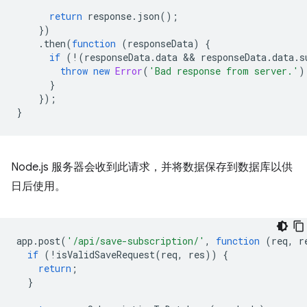
return
response
.
json
();
})
.
then
(
function
(
responseData
)
{
if
(
!
(
responseData
.
data
 && 
responseData
.
data
.
s
throw
new
Error
(
'Bad response from server.'
)
}
});
}
Node.js 服务器会收到此请求，并将数据保存到数据库以供
日后使用。
app
.
post
(
'/api/save-subscription/'
,
function
(
req
,
r
if
(
!
isValidSaveRequest
(
req
,
res
))
{
return
;
}