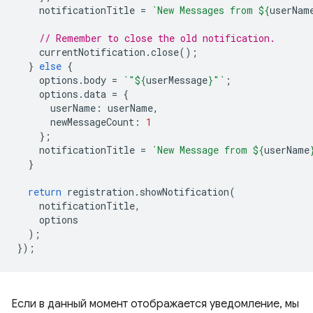
notificationTitle
=
`New Messages from 
${
userNam
// Remember to close the old notification.
currentNotification
.
close
();
}
else
{
options
.
body
=
`"
${
userMessage
}
"`
;
options
.
data
=
{
userName
:
userName
,
newMessageCount
:
1
};
notificationTitle
=
`New Message from 
${
userName
}
return
registration
.
showNotification
(
notificationTitle
,
options
);
});
Если в данный момент отображается уведомление, мы