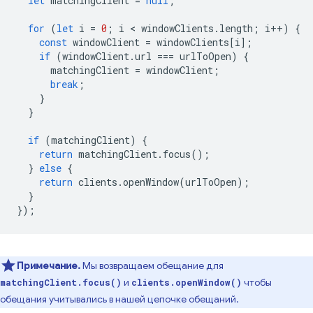
let
matchingClient
=
null
;
for
(
let
i
=
0
;
i
 < 
windowClients
.
length
;
i
++
)
{
const
windowClient
=
windowClients
[
i
];
if
(
windowClient
.
url
===
urlToOpen
)
{
matchingClient
=
windowClient
;
break
;
}
}
if
(
matchingClient
)
{
return
matchingClient
.
focus
();
}
else
{
return
clients
.
openWindow
(
urlToOpen
);
}
});
Примечание.
Мы возвращаем обещание для
и
чтобы
matchingClient.focus()
clients.openWindow()
обещания учитывались в нашей цепочке обещаний.