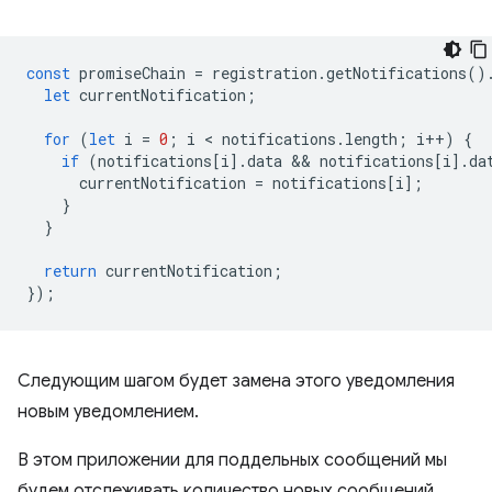
const
promiseChain
=
registration
.
getNotifications
()
let
currentNotification
;
for
(
let
i
=
0
;
i
 < 
notifications
.
length
;
i
++
)
{
if
(
notifications
[
i
].
data
 && 
notifications
[
i
].
da
currentNotification
=
notifications
[
i
];
}
}
return
currentNotification
;
});
Следующим шагом будет замена этого уведомления
новым уведомлением.
В этом приложении для поддельных сообщений мы
будем отслеживать количество новых сообщений,