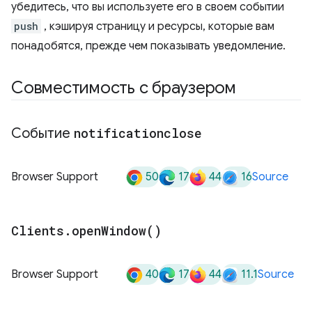
убедитесь, что вы используете его в своем событии
push
, кэшируя страницу и ресурсы, которые вам
понадобятся, прежде чем показывать уведомление.
Совместимость с браузером
Событие
notificationclose
50
17
44
16
Browser Support
Source
Clients
.
open
Window(
)
40
17
44
11.1
Browser Support
Source