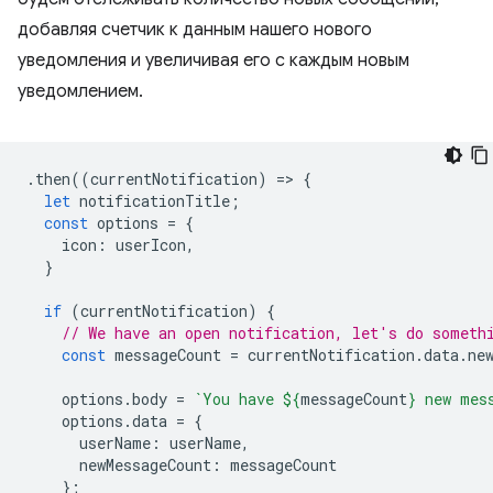
добавляя счетчик к данным нашего нового
уведомления и увеличивая его с каждым новым
уведомлением.
.
then
((
currentNotification
)
=
>
{
let
notificationTitle
;
const
options
=
{
icon
:
userIcon
,
}
if
(
currentNotification
)
{
// We have an open notification, let's do someth
const
messageCount
=
currentNotification
.
data
.
ne
options
.
body
=
`You have 
${
messageCount
}
 new mes
options
.
data
=
{
userName
:
userName
,
newMessageCount
:
messageCount
};