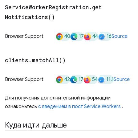
Service
Worker
Registration
.
get
Notifications(
)
40
17
44
16
Browser Support
Source
clients
.
match
All(
)
42
17
54
11.1
Browser Support
Source
Для получения дополнительной информации
ознакомьтесь
с введением в пост Service Workers
.
Куда идти дальше