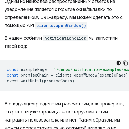
Одним из наиболее распространенных ответов на
уведомление является открытие окна/вкладки по
определенному URL-адресу. Мы можем сделать это с
помощью API
clients.openWindow()
.
В нашем событии
notificationclick
мы запустили
такой код:
const
examplePage
=
'/demos/notification-examples/ex
const
promiseChain
=
clients
.
openWindow
(
examplePage
)
event
.
waitUntil
(
promiseChain
);
В следующем разделе мы рассмотрим, как проверить,
открыта ли уже страница, на которую мы хотим
направить пользователя, или нет. Таким образом, мы
можем сосредоточиться на открытой вкладке, а не