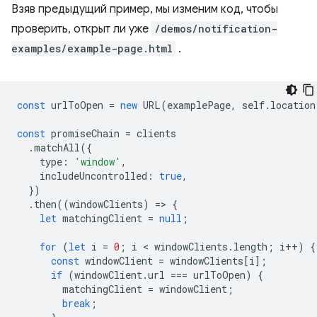
Взяв предыдущий пример, мы изменим код, чтобы
проверить, открыт ли уже
/demos/notification-
examples/example-page.html
.
const
urlToOpen
=
new
URL
(
examplePage
,
self
.
location
const
promiseChain
=
clients
.
matchAll
({
type
:
'window'
,
includeUncontrolled
:
true
,
})
.
then
((
windowClients
)
=
>
{
let
matchingClient
=
null
;
for
(
let
i
=
0
;
i
 < 
windowClients
.
length
;
i
++
)
{
const
windowClient
=
windowClients
[
i
];
if
(
windowClient
.
url
===
urlToOpen
)
{
matchingClient
=
windowClient
;
break
;