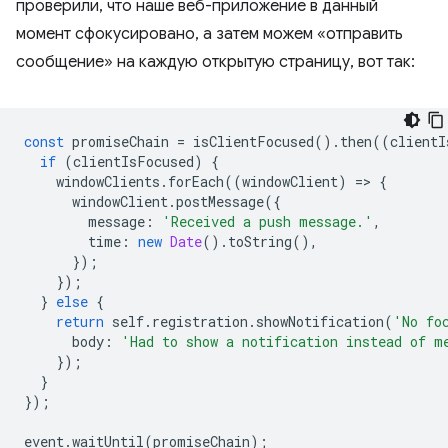
проверили, что наше веб-приложение в данный
момент сфокусировано, а затем можем «отправить
сообщение» на каждую открытую страницу, вот так:
const
promiseChain
=
isClientFocused
().
then
((
clientI
if
(
clientIsFocused
)
{
windowClients
.
forEach
((
windowClient
)
=
>
{
windowClient
.
postMessage
({
message
:
'Received a push message.'
,
time
:
new
Date
().
toString
(),
});
});
}
else
{
return
self
.
registration
.
showNotification
(
'No fo
body
:
'Had to show a notification instead of m
});
}
});
event
.
waitUntil
(
promiseChain
);