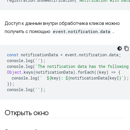
registration
.
showNotification
(
'Notification with Dat
Доступ к данным внутри обработчика кликов можно
получить с помощью
event.notification.data
.
const
notificationData
=
event
.
notification
.
data
;
console
.
log
(
''
);
console
.
log
(
'The notification data has the following
Object
.
keys
(
notificationData
).
forEach
((
key
)
=
>
{
console
.
log
(
`  
${
key
}
: 
${
notificationData
[
key
]
}
`
);
});
console
.
log
(
''
);
Открыть окно