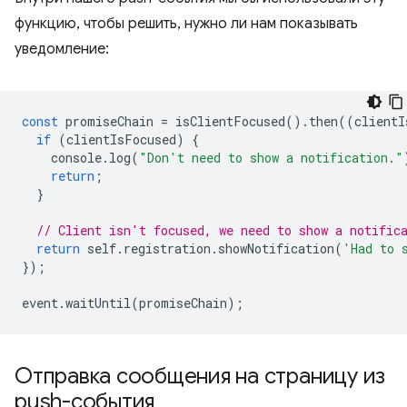
функцию, чтобы решить, нужно ли нам показывать
уведомление:
const
promiseChain
=
isClientFocused
().
then
((
clientI
if
(
clientIsFocused
)
{
console
.
log
(
"Don't need to show a notification."
return
;
}
// Client isn't focused, we need to show a notific
return
self
.
registration
.
showNotification
(
'Had to 
});
event
.
waitUntil
(
promiseChain
);
Отправка сообщения на страницу из
push-события