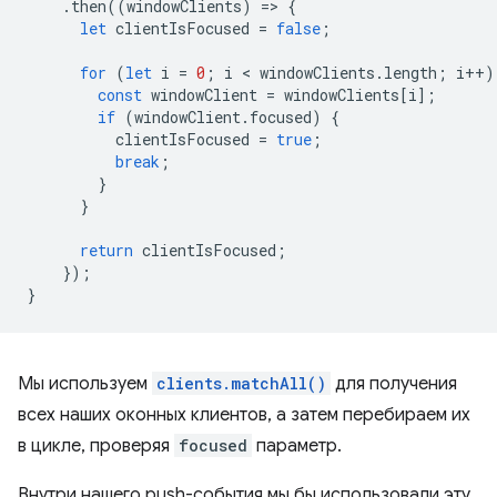
.
then
((
windowClients
)
=
>
{
let
clientIsFocused
=
false
;
for
(
let
i
=
0
;
i
 < 
windowClients
.
length
;
i
++
)
const
windowClient
=
windowClients
[
i
];
if
(
windowClient
.
focused
)
{
clientIsFocused
=
true
;
break
;
}
}
return
clientIsFocused
;
});
}
Мы используем
clients.matchAll()
для получения
всех наших оконных клиентов, а затем перебираем их
в цикле, проверяя
focused
параметр.
Внутри нашего push-события мы бы использовали эту