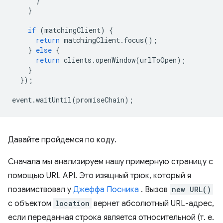
}
}
if
(
matchingClient
)
{
return
matchingClient
.
focus
();
}
else
{
return
clients
.
openWindow
(
urlToOpen
);
}
});
event
.
waitUntil
(
promiseChain
);
Давайте пройдемся по коду.
Сначала мы анализируем нашу примерную страницу с
помощью URL API. Это изящный трюк, который я
позаимствовал у
Джеффа Посника
. Вызов
new URL()
с объектом
location
вернет абсолютный URL-адрес,
если переданная строка является относительной (т. е.