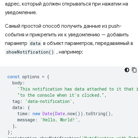
адрес, который должен открываться при нажатии на
уведомление.
Самый простой способ получить данные из push-
события и прикрепить их к уведомлению — добавить
параметр
data
в объект параметров, передаваемый в
showNotification()
, например:
const
options
=
{
body
:
'This notification has data attached to it that 
"to the console when it's clicked."
,
tag
:
'data-notification'
,
data
:
{
time
:
new
Date
(
Date
.
now
()).
toString
(),
message
:
'Hello, World!'
,
},
};