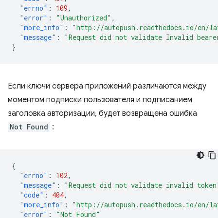
"errno"
:
109
,
"error"
:
"Unauthorized"
,
"more_info"
:
"http://autopush.readthedocs.io/en/la
"message"
:
"Request did not validate Invalid beare
}
Если ключи сервера приложений различаются между
моментом подписки пользователя и подписанием
заголовка авторизации, будет возвращена ошибка
Not Found
:
{
"errno"
:
102
,
"message"
:
"Request did not validate invalid token
"code"
:
404
,
"more_info"
:
"http://autopush.readthedocs.io/en/la
"error"
:
"Not Found"