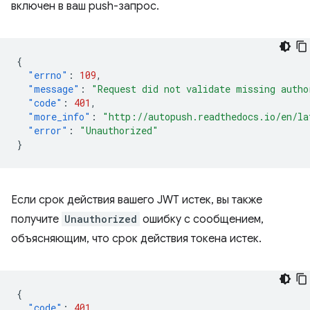
включен в ваш push-запрос.
{
"errno"
:
109
,
"message"
:
"Request did not validate missing autho
"code"
:
401
,
"more_info"
:
"http://autopush.readthedocs.io/en/la
"error"
:
"Unauthorized"
}
Если срок действия вашего JWT истек, вы также
получите
Unauthorized
ошибку с сообщением,
объясняющим, что срок действия токена истек.
{
"code"
:
401
,