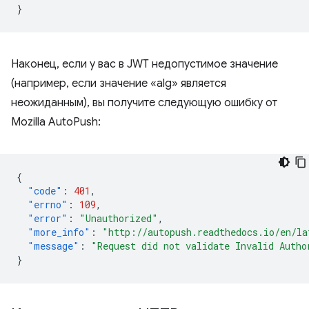
}
Наконец, если у вас в JWT недопустимое значение
(например, если значение «alg» является
неожиданным), вы получите следующую ошибку от
Mozilla AutoPush:
{
"code"
:
401
,
"errno"
:
109
,
"error"
:
"Unauthorized"
,
"more_info"
:
"http://autopush.readthedocs.io/en/la
"message"
:
"Request did not validate Invalid Autho
}