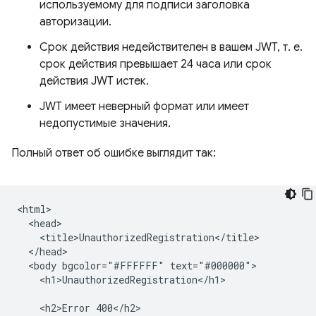
используемому для подписи заголовка
авторизации.
Срок действия недействителен в вашем JWT, т. е.
срок действия превышает 24 часа или срок
действия JWT истек.
JWT имеет неверный формат или имеет
недопустимые значения.
Полный ответ об ошибке выглядит так:
<html>

  <head>

    <title>UnauthorizedRegistration</title>

  </head>

  <body bgcolor="#FFFFFF" text="#000000">

    <h1>UnauthorizedRegistration</h1>

    <h2>Error 400</h2>
