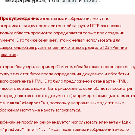
выбора ресурсов, что и
srcset
и
sizes
.
Предупреждение:
адаптивные изображения могут не
держиваться для предварительной загрузки HTTP-заголовков,
кольку область просмотра определяется только при создании
умента. Это также означает, что их
нельзя использовать для
дварительной загрузки на ранних этапах в разделе 103 «Ранние
сказки»
.
оторые браузеры, например Chrome, обрабатывают предварительн
рузку этих атрибутов после определения документа и обработки
вого фрагмента HTML. Это
было предложено в стандарте HTML
.
ако это все еще может быть рискованно, если область просмотра
еопределяется позже в документе (например, с помощью элемента
), поскольку неправильные адаптивные
ta name="viewport">
бражения могут уже начать загружаться.
избежание проблем рекомендуется использовать элементы
<link
для адаптивных изображений вместо
="preload" href="...">