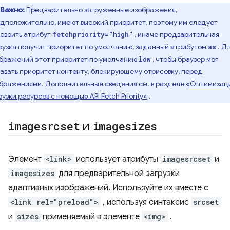
Важно:
Предварительно загруженные изображения,
дположительно, имеют высокий приоритет, поэтому им следует
своить атрибут
, иначе предварительная
fetchpriority="high"
рузка получит приоритет по умолчанию, заданный атрибутом
. Д
as
бражений этот приоритет по умолчанию
, чтобы браузер мог
low
авать приоритет контенту, блокирующему отрисовку, перед
бражениями. Дополнительные сведения см. в разделе
«Оптимизац
рузки ресурсов с помощью API Fetch Priority»
.
imagesrcset
и
imagesizes
Элемент
<link>
использует атрибуты
imagesrcset
и
imagesizes
для предварительной загрузки
адаптивных изображений. Используйте их вместе с
<link rel="preload">
, используя синтаксис
srcset
и
sizes
применяемый в элементе
<img>
.