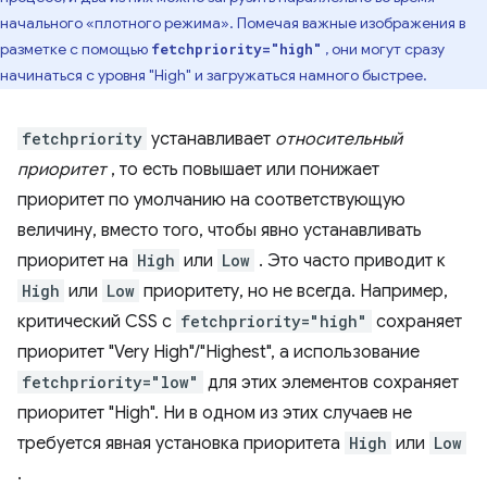
начального «плотного режима». Помечая важные изображения в
разметке с помощью
, они могут сразу
fetchpriority="high"
начинаться с уровня "High" и загружаться намного быстрее.
fetchpriority
устанавливает
относительный
приоритет
, то есть повышает или понижает
приоритет по умолчанию на соответствующую
величину, вместо того, чтобы явно устанавливать
приоритет на
High
или
Low
. Это часто приводит к
High
или
Low
приоритету, но не всегда. Например,
критический CSS с
fetchpriority="high"
сохраняет
приоритет "Very High"/"Highest", а использование
fetchpriority="low"
для этих элементов сохраняет
приоритет "High". Ни в одном из этих случаев не
требуется явная установка приоритета
High
или
Low
.