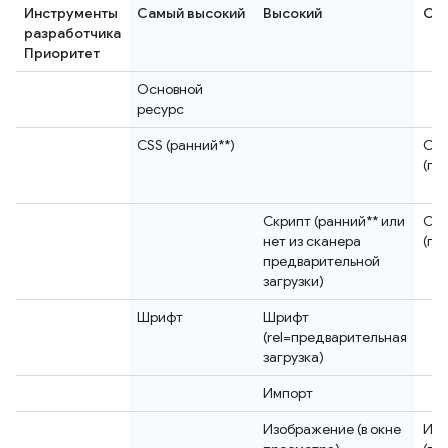
Инструменты
Самый высокий
Высокий
Се
разработчика
Приоритет
Основной
ресурс
CSS (ранний**)
CS
(по
Скрипт (ранний** или
Сц
нет из сканера
(по
предварительной
загрузки)
Шрифт
Шрифт
(rel=предварительная
загрузка)
Импорт
Изображение (в окне
Изо