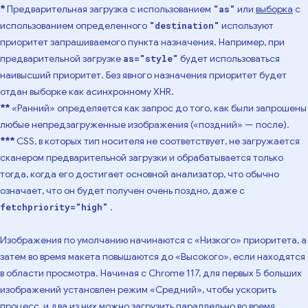
*
Предварительная загрузка с использованием
или
выборка
с
"as"
использованием определенного
используют
"destination"
приоритет запрашиваемого пункта назначения. Например, при
предварительной загрузке
будет использоваться
as="style"
наивысший приоритет. Без явного назначения приоритет будет
отдан выборке как асинхронному XHR.
**
«Ранний» определяется как запрос до того, как были запрошены
любые непредзагруженные изображения («поздний» — после).
***
CSS, в которых тип носителя не соответствует, не загружается
сканером предварительной загрузки и обрабатывается только
тогда, когда его достигает основной анализатор, что обычно
означает, что он будет получен очень поздно, даже с
.
fetchpriority="high"
Изображения по умолчанию начинаются с «Низкого» приоритета, а
затем во время макета повышаются до «Высокого», если находятся
в области просмотра. Начиная с Chrome 117, для первых 5 больших
изображений установлен режим «Средний», чтобы ускорить
процесс, и два из них можно загрузить параллельно во время