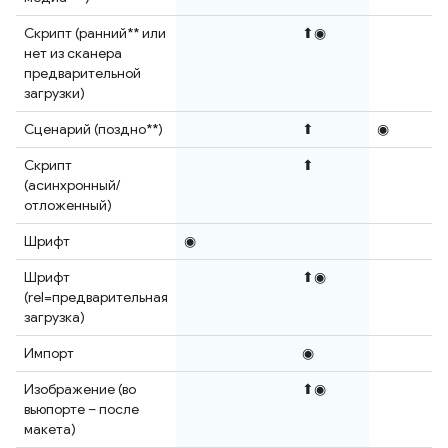
Скрипт (ранний** или
⬆◉
нет из сканера
предварительной
загрузки)
Сценарий (поздно**)
⬆
◉
Скрипт
⬆
(асинхронный/
отложенный)
Шрифт
◉
Шрифт
⬆◉
(rel=предварительная
загрузка)
Импорт
◉
Изображение (во
⬆◉
вьюпорте – после
макета)