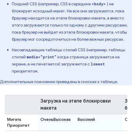
Поздний CSS (например, CSS в середине
) не
<body>
блокирует исходный макет. Не все они загружаются, пока
браузер находится на этапе блокировки макета, а вместо
этого загружаются только по одному с другими ресурсами,
пока браузер не выйдет из этапа блокировки макета, чтобы
браузер мог сосредоточиться на более важных ресурсах.
Несовпадающие таблицы стилей CSS (например, таблицы
стилей
когда страница загружается на
media="print"
экране, а не печатается) загружаются с
lowest
приоритетом.
Дополнительные пояснения приведены в сносках к таблице.
Загрузка на этапе блокировки
За
макета
бл
Мигать
ОченьВысокая
Высокий
Се
Приоритет