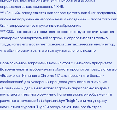
приоритет. Без явного назначения приоритеты выборки
определяются как асинхронный XHR.
**
«Ранний» определяется как запрос до того, как были запрошены
любые незагруженные изображения, а «поздний» — после того, как
были запрошены незагруженные изображения.
***
CSS, в которых тип носителя не соответствует, не считывается
сканером предварительной загрузки и обрабатывается только
тогда, когда его достигает основной синтаксический анализатор,
что обычно означает, что он загружается очень поздно.
По умолчанию изображения начинаются с «низкого» приоритета.
Во время макета изображения в области просмотра повышаются до
«Высокого». Начиная с Chrome 117, для первых пяти больших
изображений для ускорения процесса установлено значение
«Средний», и два из них можно загрузить параллельно во время
начального «плотного режима». Помечая важные изображения в
разметке с помощью
, они могут сразу
fetchpriority="high"
начинаться с уровня "High" и загружаться намного быстрее.