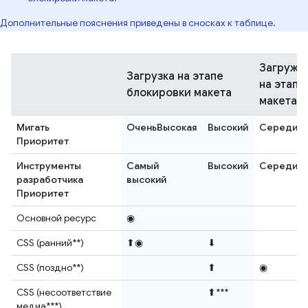
Дополнительные пояснения приведены в сносках к таблице.
Загружа
Загрузка на этапе
на этапе
блокировки макета
макета.
Мигать
ОченьВысокая
Высокий
Середин
Приоритет
Инструменты
Самый
Высокий
Середин
разработчика
высокий
Приоритет
Основной ресурс
◉
CSS (ранний**)
⬆◉
⬇
CSS (поздно**)
⬆
◉
CSS (несоответствие
⬆***
медиа***)