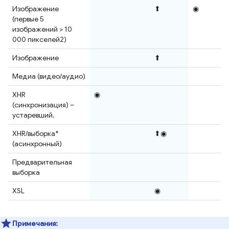
Изображение
⬆
◉
(первые 5
изображений > 10
000 пикселей2)
Изображение
⬆
Медиа (видео/аудио)
XHR
◉
(синхронизация) –
устаревший.
XHR/выборка*
⬆◉
(асинхронный)
Предварительная
выборка
XSL
◉
Примечания: