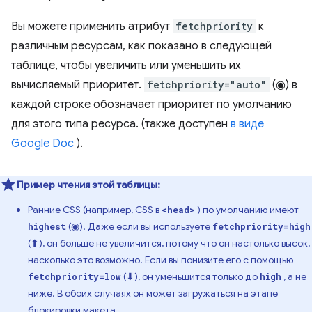
Вы можете применить атрибут
fetchpriority
к
различным ресурсам, как показано в следующей
таблице, чтобы увеличить или уменьшить их
вычисляемый приоритет.
fetchpriority="auto"
(◉) в
каждой строке обозначает приоритет по умолчанию
для этого типа ресурса. (также доступен
в виде
Google Doc
).
Пример чтения этой таблицы:
Ранние CSS (например, CSS в
) по умолчанию имеют
<head>
(◉). Даже если вы используете
highest
fetchpriority=high
(⬆), он больше не увеличится, потому что он настолько высок,
насколько это возможно. Если вы понизите его с помощью
(⬇), он уменьшится только до
, а не
fetchpriority=low
high
ниже. В обоих случаях он может загружаться на этапе
блокировки макета.