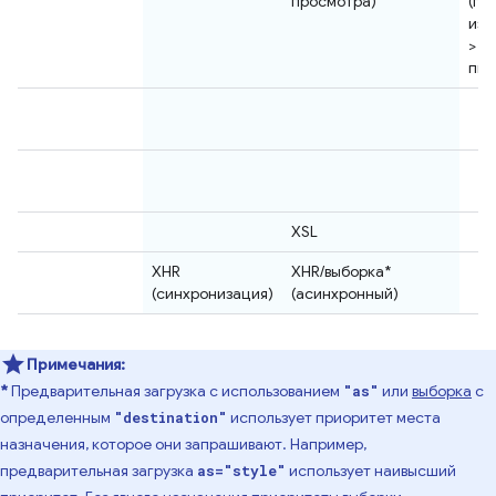
просмотра)
(пе
изо
> 1
пик
XSL
XHR
XHR/выборка*
(синхронизация)
(асинхронный)
Примечания:
*
Предварительная загрузка с использованием
или
выборка
с
"as"
определенным
использует приоритет места
"destination"
назначения, которое они запрашивают. Например,
предварительная загрузка
использует наивысший
as="style"