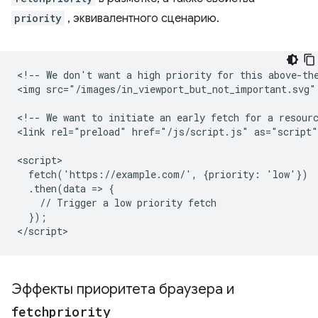
priority
, эквивалентного сценарию.
<!-- We don't want a high priority for this above-the
<img src="/images/in_viewport_but_not_important.svg"
<!-- We want to initiate an early fetch for a resourc
<link rel="preload" href="/js/script.js" as="script"
<script>

  fetch('https://example.com/', {priority: 'low'})

  .then(data => {

    // Trigger a low priority fetch

  });

Эффекты приоритета браузера и
fetchpriority