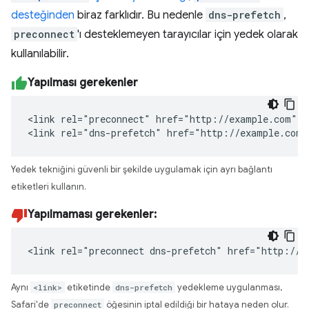
desteğinden
biraz farklıdır. Bu nedenle
dns-prefetch
,
preconnect
'ı desteklemeyen tarayıcılar için yedek olarak
kullanılabilir.
Yapılması gerekenler
<link rel="preconnect" href="http://example.com">

<link rel="dns-prefetch" href="http://example.com"
Yedek tekniğini güvenli bir şekilde uygulamak için ayrı bağlantı
etiketleri kullanın.
Yapılmaması gerekenler:
<link rel="preconnect dns-prefetch" href="http://e
Aynı
<link>
etiketinde
dns-prefetch
yedekleme uygulanması,
Safari'de
preconnect
öğesinin iptal edildiği bir hataya neden olur.