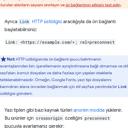
turulan alanların sayısını sınırlayın ve
ön bağlantının etkisini test edin
.
Ayrıca
Link
HTTP üstbilgisi
aracılığıyla da ön bağlantı
başlatabilirsiniz:
Link: <https://example.com/>; rel=preconnect
Not:
HTTP üstbilgisinde ön bağlantı ipucu belirtmenin
avantajlarından biri, işaretlemenin ayrıştırılmasına bağlı olmaması ve stil
sayfaları, komut dosyaları ve daha fazlası için yapılan isteklerle
tetiklenebilmesidir. Örneğin, Google Fonts, yazı tipi dosyalarını
barındıran alana önceden bağlanmak için stil sayfası yanıtında bir
Link
üstbilgisi gönderir.
Yazı tipleri gibi bazı kaynak türleri
anonim modda
yüklenir.
Bu ürünler için
crossorigin
özelliğini
preconnect
ipucuyla ayarlamanız gerekir: